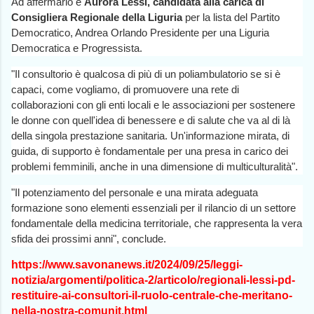
Ad affermarlo è
Aurora Lessi, candidata alla carica di
Consigliera Regionale della Liguria
per la lista del Partito
Democratico, Andrea Orlando Presidente per una Liguria
Democratica e Progressista.
"Il consultorio è qualcosa di più di un poliambulatorio se si è
capaci, come vogliamo, di promuovere una rete di
collaborazioni con gli enti locali e le associazioni per sostenere
le donne con quell'idea di benessere e di salute che va al di là
della singola prestazione sanitaria. Un'informazione mirata, di
guida, di supporto è fondamentale per una presa in carico dei
problemi femminili, anche in una dimensione di multiculturalità".
"Il potenziamento del personale e una mirata adeguata
formazione sono elementi essenziali per il rilancio di un settore
fondamentale della medicina territoriale, che rappresenta la vera
sfida dei prossimi anni", conclude.
https://www.savonanews.it/2024/09/25/leggi-
notizia/argomenti/politica-2/articolo/regionali-lessi-pd-
restituire-ai-consultori-il-ruolo-centrale-che-meritano-
nella-nostra-comunit.html