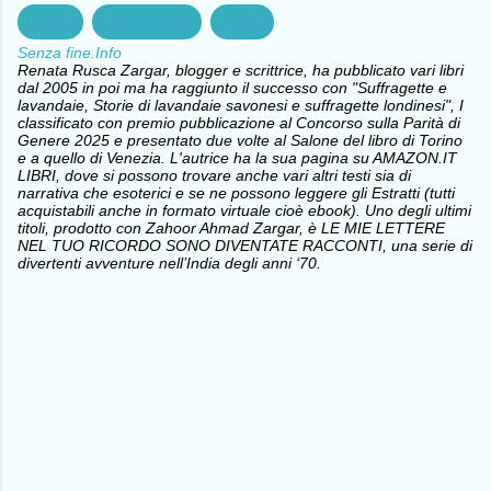
Donne
Femminismo
Salute
Senza fine.Info
Renata Rusca Zargar, blogger e scrittrice, ha pubblicato vari libri
dal 2005 in poi ma ha raggiunto il successo con "Suffragette e
lavandaie, Storie di lavandaie savonesi e suffragette londinesi", I
classificato con premio pubblicazione al Concorso sulla Parità di
Genere 2025 e presentato due volte al Salone del libro di Torino
e a quello di Venezia. L'autrice ha la sua pagina su AMAZON.IT
LIBRI, dove si possono trovare anche vari altri testi sia di
narrativa che esoterici e se ne possono leggere gli Estratti (tutti
acquistabili anche in formato virtuale cioè ebook). Uno degli ultimi
titoli, prodotto con Zahoor Ahmad Zargar, è LE MIE LETTERE
NEL TUO RICORDO SONO DIVENTATE RACCONTI, una serie di
divertenti avventure nell’India degli anni ‘70.
C
o
m
m
e
n
t