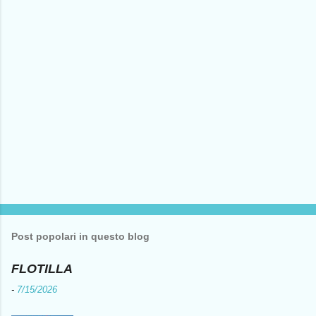
i
Post popolari in questo blog
FLOTILLA
-
7/15/2026