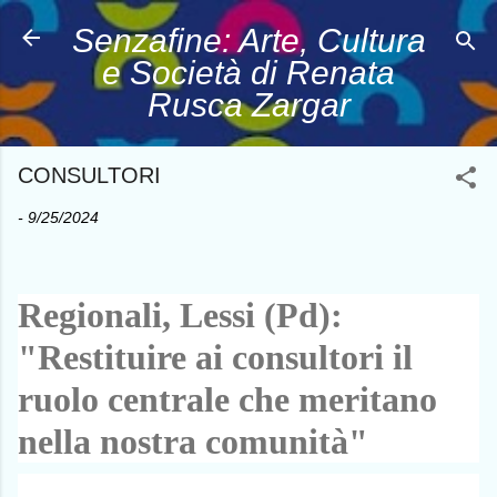
Passa ai contenuti principali
Senzafine: Arte, Cultura
e Società di Renata
Rusca Zargar
CONSULTORI
-
9/25/2024
Regionali, Lessi (Pd):
"Restituire ai consultori il
ruolo centrale che meritano
C
nella nostra comunità"
o
n
F
X
P
W
E
d