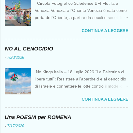
Circolo Fotografico Scledense BFI Flotilla a
Venezia Venezia e l’Oriente Venezia è nata come
porta dell’Oriente, a partire da secoli e secoli fa ai
tempi delle Crociate dove le capacità nautiche e
CONTINUA A LEGGERE
di cantierizzazione veneziane divennero preziose
per tutti i crociati diretti a Gerusalemme. Proprio
le crociate fornirono ai veneziani l’occasione per
NO AL GENOCIDIO
ottenere vantaggi strategici fondamentali e alla
-
7/20/2026
lunga portarono alla conquista di Costantinopoli,
erano i tempi della quarta crociata nei primi anni
No Kings Italia – 18 luglio 2026 “La Palestina ci
del Duecento. Dal XIII al XV secolo Venezia
libera tutti”: Resistere all’apartheid e al genocidio
continuò ad avere un ruolo fondamentale nei
di Israele e connettere le lotte contro il modello
rapporti tra l’Europa e l’Oriente, ruolo che si
del “diritto del più forte” Omar Barghouti*
incrinò con la scoperta delle Indie Occidentali da
CONTINUA A LEGGERE
Bandiere palestinesi presso il Mausoleo di Yasser
parte, ironia della sorte, di un genovese originario
Arafat alla Muqata'a La “totale impunità ” di
di quella Repubblica Marinara che fu una delle
Israele ha dato inizio a un’“era del diritto del più
Una POESIA per ROMENA
nemiche più battagliere di Venezia. FLOTILLA Un
forte ” senza precedenti da decenni,
flottiglia di 39 piccoli natanti è partita da
-
7/17/2026
rappresentando una minaccia per l’umanità, non
Barcellona il 12 aprile per una missione non