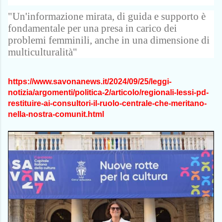
a
r
h
m
i
c
i
a
a
v
"Un'informazione mirata, di guida e supporto è
e
n
i
i
b
t
l
d
fondamentale per una presa in carico dei
o
i
problemi femminili, anche in una dimensione di
o
k
multiculturalità"
https://www.savonanews.it/2024/09/25/leggi-
notizia/argomenti/politica-2/articolo/regionali-lessi-pd-
restituire-ai-consultori-il-ruolo-centrale-che-meritano-
nella-nostra-comunit.html