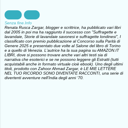
Donne
Storia
Senza fine.Info
Renata Rusca Zargar, blogger e scrittrice, ha pubblicato vari libri
dal 2005 in poi ma ha raggiunto il successo con "Suffragette e
lavandaie, Storie di lavandaie savonesi e suffragette londinesi", I
classificato con premio pubblicazione al Concorso sulla Parità di
Genere 2025 e presentato due volte al Salone del libro di Torino
e a quello di Venezia. L'autrice ha la sua pagina su AMAZON.IT
LIBRI, dove si possono trovare anche vari altri testi sia di
narrativa che esoterici e se ne possono leggere gli Estratti (tutti
acquistabili anche in formato virtuale cioè ebook). Uno degli ultimi
titoli, prodotto con Zahoor Ahmad Zargar, è LE MIE LETTERE
NEL TUO RICORDO SONO DIVENTATE RACCONTI, una serie di
divertenti avventure nell’India degli anni ‘70.
C
o
m
m
e