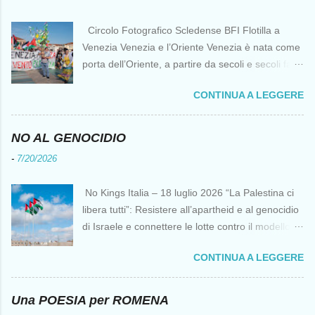
Circolo Fotografico Scledense BFI Flotilla a
Venezia Venezia e l’Oriente Venezia è nata come
porta dell’Oriente, a partire da secoli e secoli fa ai
tempi delle Crociate dove le capacità nautiche e
CONTINUA A LEGGERE
di cantierizzazione veneziane divennero preziose
per tutti i crociati diretti a Gerusalemme. Proprio
le crociate fornirono ai veneziani l’occasione per
NO AL GENOCIDIO
ottenere vantaggi strategici fondamentali e alla
-
7/20/2026
lunga portarono alla conquista di Costantinopoli,
erano i tempi della quarta crociata nei primi anni
No Kings Italia – 18 luglio 2026 “La Palestina ci
del Duecento. Dal XIII al XV secolo Venezia
libera tutti”: Resistere all’apartheid e al genocidio
continuò ad avere un ruolo fondamentale nei
di Israele e connettere le lotte contro il modello
rapporti tra l’Europa e l’Oriente, ruolo che si
del “diritto del più forte” Omar Barghouti*
incrinò con la scoperta delle Indie Occidentali da
CONTINUA A LEGGERE
Bandiere palestinesi presso il Mausoleo di Yasser
parte, ironia della sorte, di un genovese originario
Arafat alla Muqata'a La “totale impunità ” di
di quella Repubblica Marinara che fu una delle
Israele ha dato inizio a un’“era del diritto del più
Una POESIA per ROMENA
nemiche più battagliere di Venezia. FLOTILLA Un
forte ” senza precedenti da decenni,