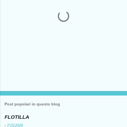
n
t
i
Post popolari in questo blog
FLOTILLA
-
7/15/2026