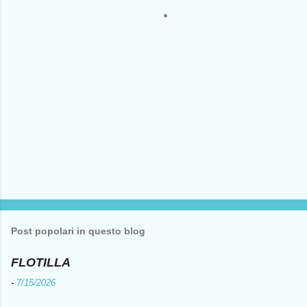
i
Post popolari in questo blog
FLOTILLA
-
7/15/2026