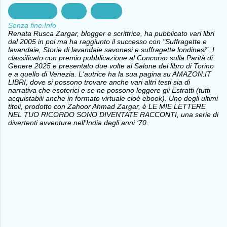
antifascismo
Diritti
Libertà
Senza fine.Info
Renata Rusca Zargar, blogger e scrittrice, ha pubblicato vari libri
dal 2005 in poi ma ha raggiunto il successo con "Suffragette e
lavandaie, Storie di lavandaie savonesi e suffragette londinesi", I
classificato con premio pubblicazione al Concorso sulla Parità di
Genere 2025 e presentato due volte al Salone del libro di Torino
e a quello di Venezia. L'autrice ha la sua pagina su AMAZON.IT
LIBRI, dove si possono trovare anche vari altri testi sia di
narrativa che esoterici e se ne possono leggere gli Estratti (tutti
acquistabili anche in formato virtuale cioè ebook). Uno degli ultimi
titoli, prodotto con Zahoor Ahmad Zargar, è LE MIE LETTERE
NEL TUO RICORDO SONO DIVENTATE RACCONTI, una serie di
divertenti avventure nell’India degli anni ‘70.
C
o
m
m
e
n
t