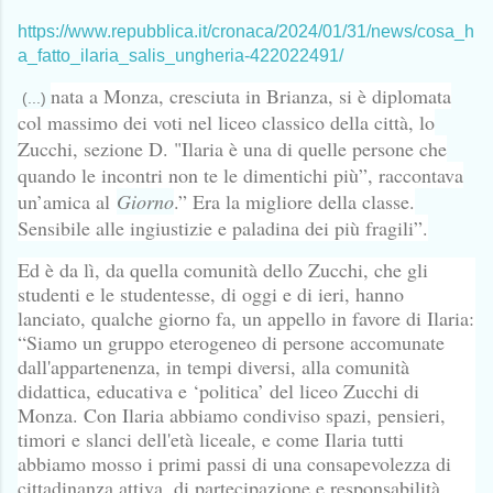
https://www.repubblica.it/cronaca/2024/01/31/news/cosa_h
a_fatto_ilaria_salis_ungheria-422022491/
nata a Monza, cresciuta in Brianza, si è diplomata
(...)
col massimo dei voti nel liceo classico della città, lo
Zucchi, sezione D. "Ilaria è una di quelle persone che
quando le incontri non te le dimentichi più”, raccontava
un’amica al
Giorno
.” Era la migliore della classe.
Sensibile alle ingiustizie e paladina dei più fragili”.
Ed è da lì, da quella comunità dello Zucchi, che gli
studenti e le studentesse, di oggi e di ieri, hanno
lanciato, qualche giorno fa, un appello in favore di Ilaria:
“Siamo un gruppo eterogeneo di persone accomunate
dall'appartenenza, in tempi diversi, alla comunità
didattica, educativa e ‘politica’ del liceo Zucchi di
Monza. Con Ilaria abbiamo condiviso spazi, pensieri,
timori e slanci dell'età liceale, e come Ilaria tutti
abbiamo mosso i primi passi di una consapevolezza di
cittadinanza attiva, di partecipazione e responsabilità