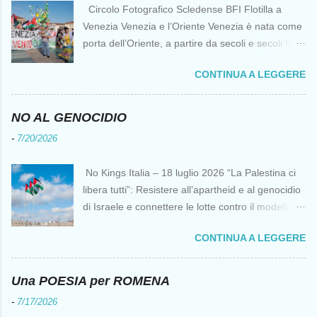
Circolo Fotografico Scledense BFI Flotilla a
Venezia Venezia e l’Oriente Venezia è nata come
porta dell’Oriente, a partire da secoli e secoli fa ai
tempi delle Crociate dove le capacità nautiche e
CONTINUA A LEGGERE
di cantierizzazione veneziane divennero preziose
per tutti i crociati diretti a Gerusalemme. Proprio
le crociate fornirono ai veneziani l’occasione per
NO AL GENOCIDIO
ottenere vantaggi strategici fondamentali e alla
-
7/20/2026
lunga portarono alla conquista di Costantinopoli,
erano i tempi della quarta crociata nei primi anni
No Kings Italia – 18 luglio 2026 “La Palestina ci
del Duecento. Dal XIII al XV secolo Venezia
libera tutti”: Resistere all’apartheid e al genocidio
continuò ad avere un ruolo fondamentale nei
di Israele e connettere le lotte contro il modello
rapporti tra l’Europa e l’Oriente, ruolo che si
del “diritto del più forte” Omar Barghouti*
incrinò con la scoperta delle Indie Occidentali da
CONTINUA A LEGGERE
Bandiere palestinesi presso il Mausoleo di Yasser
parte, ironia della sorte, di un genovese originario
Arafat alla Muqata'a La “totale impunità ” di
di quella Repubblica Marinara che fu una delle
Israele ha dato inizio a un’“era del diritto del più
Una POESIA per ROMENA
nemiche più battagliere di Venezia. FLOTILLA Un
forte ” senza precedenti da decenni,
flottiglia di 39 piccoli natanti è partita da
-
7/17/2026
rappresentando una minaccia per l’umanità, non
Barcellona il 12 aprile per una missione non