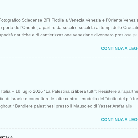
otografico Scledense BFI Flotilla a Venezia Venezia e l’Oriente Venezi
porta dell’Oriente, a partire da secoli e secoli fa ai tempi delle Crociat
apacità nautiche e di cantierizzazione veneziane divennero preziose per 
 diretti a Gerusalemme. Proprio le crociate fornirono ai veneziani l’occa
CONTINUA A LE
ere vantaggi strategici fondamentali e alla lunga portarono alla conquist
opoli, erano i tempi della quarta crociata nei primi anni del Duecento. Da
olo Venezia continuò ad avere un ruolo fondamentale nei rapporti tra
 l’Oriente, ruolo che si incrinò con la scoperta delle Indie Occidentali d
onia della sorte, di un genovese originario di quella Repubblica Marinar
lle nemiche più battagliere di Venezia. FLOTILLA Un flottiglia di 39 picco
talia – 18 luglio 2026 “La Palestina ci libera tutti”: Resistere all’aparth
partita da Barcellona il 12 aprile per una missione non violenta che ha t
io di Israele e connettere le lotte contro il modello del “diritto del più fo
 principali quello di portare aiuti a...
houti* Bandiere palestinesi presso il Mausoleo di Yasser Arafat alla
a “totale impunità ” di Israele ha dato inizio a un’“era del diritto del più
CONTINUA A LE
recedenti da decenni, rappresentando una minaccia per l’umanità, non
stinesi. Con il sostegno dell’ Occidente coloniale , Italia compresa, Israe
do a Gaza il primo genocidio al mondo trasmesso in diretta streaming