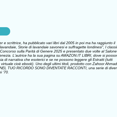
onne
e scrittrice, ha pubblicato vari libri dal 2005 in poi ma ha raggiunto il
avandaie, Storie di lavandaie savonesi e suffragette londinesi", I classi
Concorso sulla Parità di Genere 2025 e presentato due volte al Salone
i Venezia. L'autrice ha la sua pagina su AMAZON.IT LIBRI, dove si posso
sia di narrativa che esoterici e se ne possono leggere gli Estratti (tutti
 virtuale cioè ebook). Uno degli ultimi titoli, prodotto con Zahoor Ahmad
 NEL TUO RICORDO SONO DIVENTATE RACCONTI, una serie di divert
i ‘70.