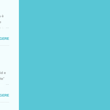
a è
e
tutti
sione
GGERE
a di
l XIII
a
a che
li
eid e
ra i
rte”
 forte
GGERE
 solo
le sta
 e sta