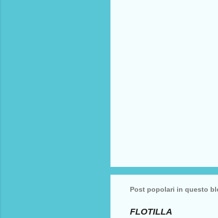
n
t
i
Post popolari in questo b
FLOTILLA