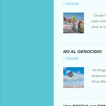
-
7/15/2026
Circolo F
nata come 
dove le c
i crociati
per otten
Costantin
al XV sec
NO AL GENOCIDIO
l’Europa e
-
7/20/2026
parte, ir
fu una de
No Kings I
natanti è 
al genocid
suoi scopi
Omar Barg
Muqata'a L
” senza p
per i pale
commetten