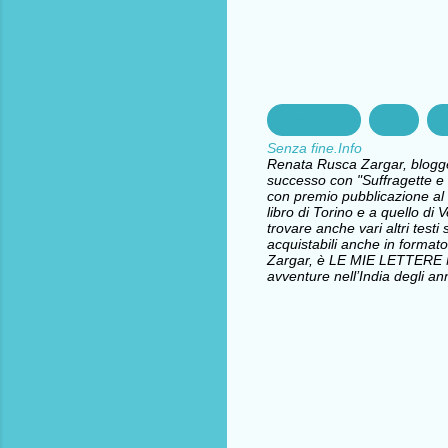
Democrazia
Diritti
D
Senza fine.Info
Renata Rusca Zargar, blogger 
successo con "Suffragette e l
con premio pubblicazione al 
libro di Torino e a quello d
trovare anche vari altri testi 
acquistabili anche in formato
Zargar, è LE MIE LETTERE
avventure nell’India degli ann
C
o
m
m
e