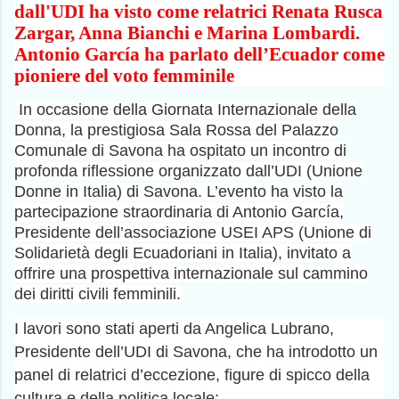
b
t
l
dall'UDI ha visto come relatrici Renata Rusca
d
o
i
Zargar, Anna Bianchi e Marina Lombardi.
o
k
Antonio García ha parlato dell’Ecuador come
pioniere del voto femminile
In occasione della Giornata Internazionale della
Donna, la prestigiosa Sala Rossa del Palazzo
Comunale di Savona ha ospitato un incontro di
profonda riflessione organizzato dall’UDI (Unione
Donne in Italia) di Savona. L’evento ha visto la
partecipazione straordinaria di Antonio García,
Presidente dell’associazione USEI APS (Unione di
Solidarietà degli Ecuadoriani in Italia), invitato a
offrire una prospettiva internazionale sul cammino
dei diritti civili femminili.
I lavori sono stati aperti da Angelica Lubrano,
Presidente dell’UDI di Savona, che ha introdotto un
panel di relatrici d’eccezione, figure di spicco della
cultura e della politica locale: