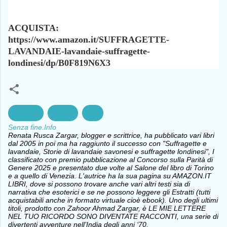
ACQUISTA:
https://www.amazon.it/SUFFRAGETTE-
LAVANDAIE-lavandaie-suffragette-
londinesi/dp/B0F819N6X3
8 marzo
Donne
UDI
Senza fine.Info
Renata Rusca Zargar, blogger e scrittrice, ha pubblicato vari libri
dal 2005 in poi ma ha raggiunto il successo con "Suffragette e
lavandaie, Storie di lavandaie savonesi e suffragette londinesi", I
classificato con premio pubblicazione al Concorso sulla Parità di
Genere 2025 e presentato due volte al Salone del libro di Torino
e a quello di Venezia. L'autrice ha la sua pagina su AMAZON.IT
LIBRI, dove si possono trovare anche vari altri testi sia di
narrativa che esoterici e se ne possono leggere gli Estratti (tutti
acquistabili anche in formato virtuale cioè ebook). Uno degli ultimi
titoli, prodotto con Zahoor Ahmad Zargar, è LE MIE LETTERE
NEL TUO RICORDO SONO DIVENTATE RACCONTI, una serie di
divertenti avventure nell’India degli anni ‘70.