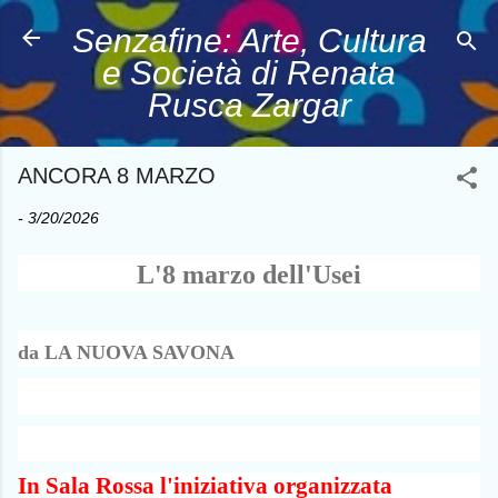
Passa ai contenuti principali
Senzafine: Arte, Cultura
e Società di Renata
Rusca Zargar
ANCORA 8 MARZO
-
3/20/2026
L'8 marzo dell'Usei
da LA NUOVA SAVONA
C
o
n
F
X
P
W
E
d
a
r
h
m
i
c
i
a
a
v
In Sala Rossa l'iniziativa organizzata
e
n
t
i
i