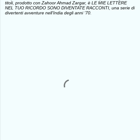
titoli, prodotto con Zahoor Ahmad Zargar, è LE MIE LETTERE
NEL TUO RICORDO SONO DIVENTATE RACCONTI, una serie di
divertenti avventure nell’India degli anni ‘70.
C
o
m
m
e
n
t
i