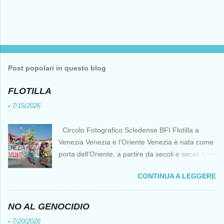
Post popolari in questo blog
FLOTILLA
-
7/15/2026
Circolo Fotografico Scledense BFI Flotilla a
Venezia Venezia e l’Oriente Venezia è nata come
porta dell’Oriente, a partire da secoli e secoli fa ai
tempi delle Crociate dove le capacità nautiche e
CONTINUA A LEGGERE
di cantierizzazione veneziane divennero preziose
per tutti i crociati diretti a Gerusalemme. Proprio
le crociate fornirono ai veneziani l’occasione per
NO AL GENOCIDIO
ottenere vantaggi strategici fondamentali e alla
-
7/20/2026