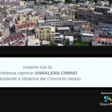
insieme con la
oetessa caprese
ANNALENA CIMINO
esidente e ideatrice del Concorso stesso