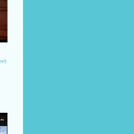
re/
)