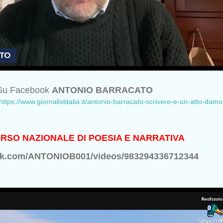
Su Facebook
ANTONIO BARRACATO
https://www.giornalistitalia.it/antonio-barracato-scrivere-e-un-atto-damo
SO NAZIONALE DI POESIA E NARRATIVA
ok.com/ANTONIOB001/videos/983294336712344