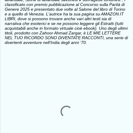
classificato con premio pubblicazione al Concorso sulla Parità di
Genere 2025 e presentato due volte al Salone del libro di Torino
e a quello di Venezia. L'autrice ha la sua pagina su AMAZON.IT
LIBRI, dove si possono trovare anche vari altri testi sia di
narrativa che esoterici e se ne possono leggere gli Estratti (tutti
acquistabili anche in formato virtuale cioè ebook). Uno degli ultimi
titoli, prodotto con Zahoor Ahmad Zargar, è LE MIE LETTERE
NEL TUO RICORDO SONO DIVENTATE RACCONTI, una serie di
divertenti avventure nell’India degli anni ‘70.
C
o
m
m
e
n
t
i