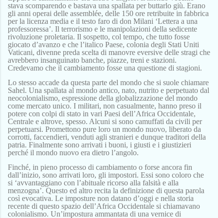
stava scomparendo e bastava una spallata per buttarlo giù. Erano
gli anni operai delle assemblée, delle 150 ore retribuite in fabbrica
per la licenza media e il testo faro di don Milani ‘Lettera a una
professoressa’. Il terrorismo e le manipolazioni della sedicente
rivoluzione proletaria. Il sospetto, col tempo, che tutto fosse
giocato d’avanzo e che l’italico Paese, colonia degli Stati Uniti
Vaticani, divenne preda scelta di manovre eversive delle stragi che
avrebbero insanguinato banche, piazze, treni e stazioni.
Credevamo che il cambiamento fosse una questione di stagioni.
Lo stesso accade da questa parte del mondo che si suole chiamare
Sahel. Una spallata al mondo antico, nato, nutrito e perpetuato dal
neocolonialismo, espressione della globalizzazione del mondo
come mercato unico. I militari, non casualmente, hanno preso il
potere con colpi di stato in vari Paesi dell’Africa Occidentale,
Centrale e altrove, spesso. Alcuni si sono camuffati da civili per
perpetuarsi. Promettono pure loro un mondo nuovo, liberato da
corrotti, faccendieri, venduti agli stranieri e dunque traditori della
patria. Finalmente sono arrivati i buoni, i giusti e i giustizieri
perché il mondo nuovo era dietro l’angolo.
Finché, in pieno processo di cambiamento o forse ancora fin
dall’inizio, sono arrivati loro, gli impostori. Essi sono coloro che
si ‘avvantaggiano con l’abituale ricorso alla falsità e alla
menzogna’. Questo ed altro recita la definizione di questa parola
così evocativa. Le imposture non datano d’oggi e nella storia
recente di questo spazio dell’Africa Occidentale si chiamavano
colonialismo. Un’impostura ammantata di una vernice di