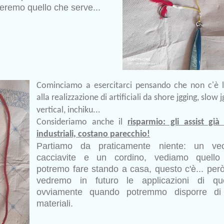
reremo quello che serve...
Cominciamo a esercitarci pensando che non c'è l
alla realizzazione di artificiali da shore jgging, slow j
vertical, inchiku...
Consideriamo anche il
risparmio: gli assist già 
industriali, costano parecchio!
Partiamo da praticamente niente: un vec
cacciavite e un cordino, vediamo quello
potremo fare stando a casa, questo c'è... però
vedremo in futuro le applicazioni di que
ovviamente quando potremmo disporre di a
materiali.