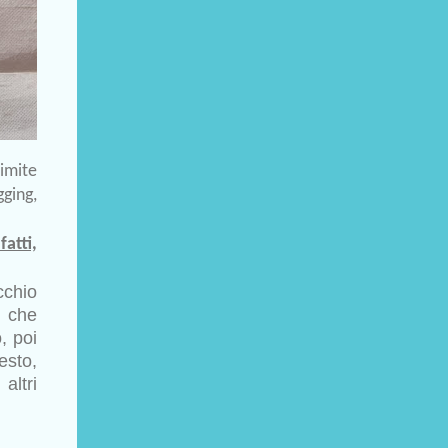
imite
gging,
fatti,
chio
 che
, poi
sto,
ltri