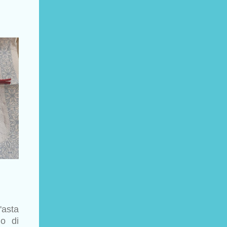
'asta
no di