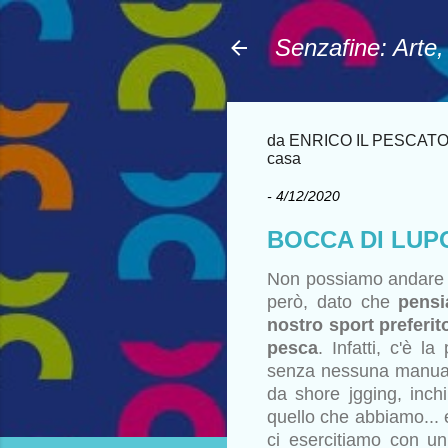
Senzafine: Arte
da ENRICO IL PESCATORE:
casa
-
4/12/2020
BOCCA DI LUPO
Non possiamo andare a
però, dato che
pens
nostro sport preferit
pesca
. Infatti, c'è la
senza nessuna manualità
da shore jgging, inch
quello che abbiamo... 
ci esercitiamo con un