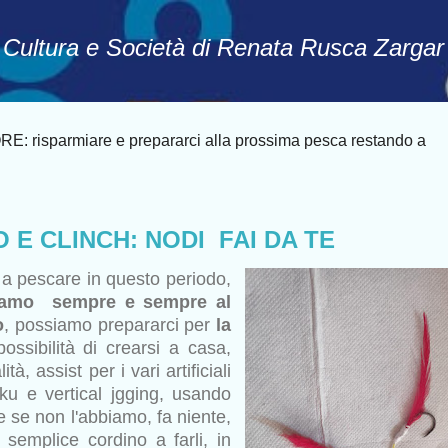
Passa ai contenuti principali
, Cultura e Società di Renata Rusca Zargar
 risparmiare e prepararci alla prossima pesca restando a
 E CLINCH: NODI FAI DA TE
 pescare in questo periodo,
iamo
sempre e sempre al
o
, possiamo prepararci per
la
 possibilità di crearsi a casa,
, assist per i vari artificiali
iku e vertical jgging, usando
e se non l'abbiamo, fa niente,
 semplice cordino a farli, in