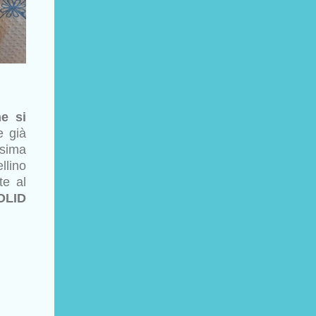
e si
e già
ssima
llino
te al
OLID
.