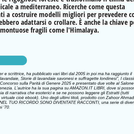
icale a mediterraneo. Ricerche come questa
ati a costruire modelli migliori per prevedere 
ebbero adattarsi o crollare. È anche la chiave p
 montuose fragili come l'Himalaya.
Paleontologia
e scrittrice, ha pubblicato vari libri dal 2005 in poi ma ha raggiunto il
avandaie, Storie di lavandaie savonesi e suffragette londinesi", I classi
Concorso sulla Parità di Genere 2025 e presentato due volte al Salone
i Venezia. L'autrice ha la sua pagina su AMAZON.IT LIBRI, dove si posso
sia di narrativa che esoterici e se ne possono leggere gli Estratti (tutti
 virtuale cioè ebook). Uno degli ultimi titoli, prodotto con Zahoor Ahmad
 NEL TUO RICORDO SONO DIVENTATE RACCONTI, una serie di divert
i ‘70.