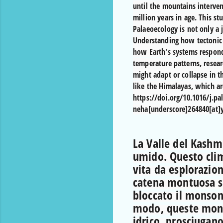
until the mountains interven
million years in age. This s
Palaeoecology is not only a 
Understanding how tectonic f
how Earth's systems respond
temperature patterns, resear
might adapt or collapse in th
like the Himalayas, which ar
https://doi.org/10.1016/j.pa
neha[underscore]264840[at]y
La Valle del Kashm
umido. Questo clim
vita da esplorazioni
catena montuosa s
bloccato il monsone
modo, queste mont
idrico, prosciugano