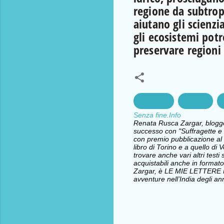
regione da subtrop
aiutano gli scienzi
gli ecosistemi potr
preservare regioni
Geografia
Kashmir
Senza fine.Info
Renata Rusca Zargar, blogger 
successo con "Suffragette e l
con premio pubblicazione al 
libro di Torino e a quello d
trovare anche vari altri testi 
acquistabili anche in formato
Zargar, è LE MIE LETTERE
avventure nell’India degli ann
C
o