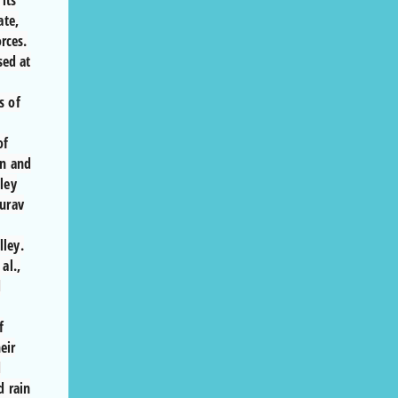
its
ate,
rces.
sed at
s of
of
on and
lley
aurav
ley.
al.,
d
f
eir
d
d rain