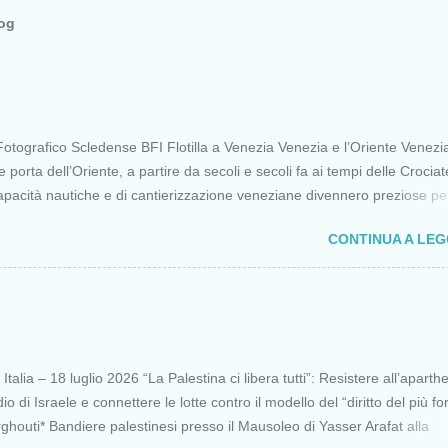
log
otografico Scledense BFI Flotilla a Venezia Venezia e l’Oriente Venezi
porta dell’Oriente, a partire da secoli e secoli fa ai tempi delle Crociat
apacità nautiche e di cantierizzazione veneziane divennero preziose per 
 diretti a Gerusalemme. Proprio le crociate fornirono ai veneziani l’occa
CONTINUA A LE
ere vantaggi strategici fondamentali e alla lunga portarono alla conquist
opoli, erano i tempi della quarta crociata nei primi anni del Duecento. Da
olo Venezia continuò ad avere un ruolo fondamentale nei rapporti tra
 l’Oriente, ruolo che si incrinò con la scoperta delle Indie Occidentali d
onia della sorte, di un genovese originario di quella Repubblica Marinar
lle nemiche più battagliere di Venezia. FLOTILLA Un flottiglia di 39 picco
talia – 18 luglio 2026 “La Palestina ci libera tutti”: Resistere all’aparth
partita da Barcellona il 12 aprile per una missione non violenta che ha t
io di Israele e connettere le lotte contro il modello del “diritto del più fo
 principali quello di portare aiuti a...
houti* Bandiere palestinesi presso il Mausoleo di Yasser Arafat alla