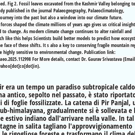
ed. Fig 2. Fossil leaves excavated from the Kashmir Valley belonging t
tudy published in the journal Palaeogeography, Palaeoclimatology,
journey into the past but also a window into our climate future.
orces shaped the climate millions of years ago gives us critical insight
 to change. As modern climate change continues to alter rainfall and
ch like this helps Scientists build better models to predict how ecosy
e face of these shifts. It s also a key to conserving fragile mountain r
e highly sensitive to environmental change. Publication link:
laeo.2025.112998 For More details, contact Dr. Gaurav Srivastava (Email
ahoo[dot]co[dot]in).
ir era un tempo un paradiso subtropicale caldo
a antico, sepolto nel passato, è stato riportato
 di foglie fossilizzate. La catena di Pir Panjal,
ub-himalayana, gradualmente si è sollevata e 
 estivo indiano dall'arrivare nella valle. In tal
agne in salita tagliano l'approvvigionamento
 le rigogliose foreste e trasformano il clima de