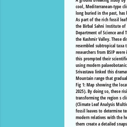
A ground breaking study by 
cool, Mediterranean-type cl
long buried in the past, has
As part of the rich fossil lea
the Birbal Sahni Institute o
Department of Science and T
the Kashmir Valley. These d
resembled subtropical taxa t
researchers from BSIP were 
this prompted their scientifi
using modern palaeobotanica
Srivastava linked this dramat
Mountain range that gradual
Fig 1: Map showing the locati
2025). By doing so, these ri
transforming the region s c
(Climate Leaf Analysis Multi
fossil leaves to determine t
modern relatives with the he
them create a detailed snap