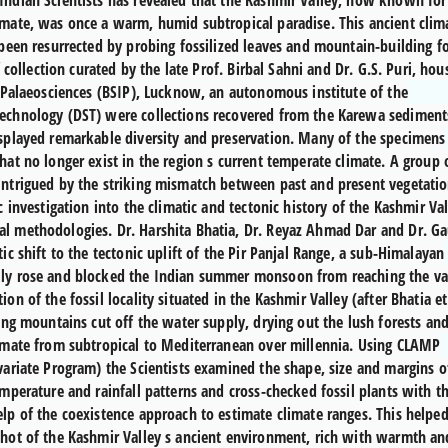
Indian Scientists has revealed that the Kashmir Valley, now known for 
imate, was once a warm, humid subtropical paradise. This ancient clim
 been resurrected by probing fossilized leaves and mountain-building fo
f collection curated by the late Prof. Birbal Sahni and Dr. G.S. Puri, hou
f Palaeosciences (BSIP), Lucknow, an autonomous institute of the
echnology (DST) were collections recovered from the Karewa sediment
isplayed remarkable diversity and preservation. Many of the specimens
hat no longer exist in the region s current temperate climate. A group 
intrigued by the striking mismatch between past and present vegetati
c investigation into the climatic and tectonic history of the Kashmir Va
l methodologies. Dr. Harshita Bhatia, Dr. Reyaz Ahmad Dar and Dr. G
ic shift to the tectonic uplift of the Pir Panjal Range, a sub-Himalayan
ly rose and blocked the Indian summer monsoon from reaching the val
on of the fossil locality situated in the Kashmir Valley (after Bhatia et 
sing mountains cut off the water supply, drying out the lush forests an
limate from subtropical to Mediterranean over millennia. Using CLAMP
variate Program) the Scientists examined the shape, size and margins o
emperature and rainfall patterns and cross-checked fossil plants with th
lp of the coexistence approach to estimate climate ranges. This helpe
shot of the Kashmir Valley s ancient environment, rich with warmth an