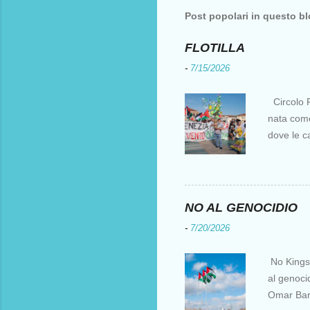
Post popolari in questo b
FLOTILLA
-
7/15/2026
Circolo F
nata come 
dove le c
i crociati
per otten
Costantin
al XV sec
NO AL GENOCIDIO
l’Europa e
-
7/20/2026
parte, ir
fu una de
No Kings I
natanti è 
al genocid
suoi scopi
Omar Barg