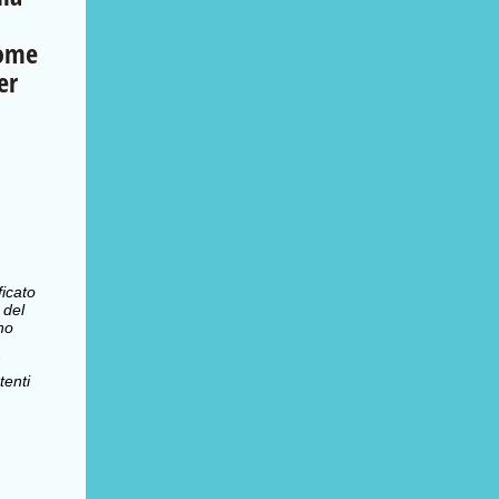
come
er
ficato
 del
no
enti