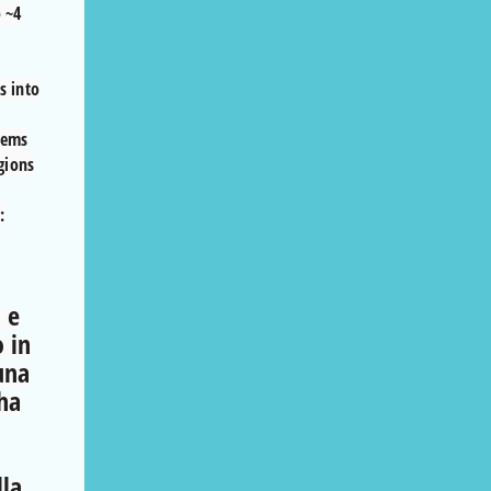
o ~4
s into
stems
egions
:
 e
 in
 una
ha
lla