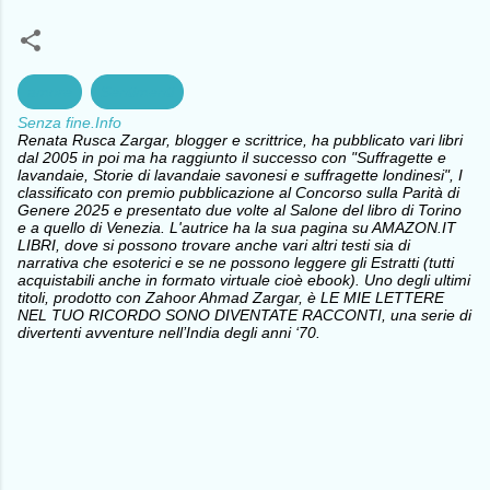
amore
Sentimenti
Senza fine.Info
Renata Rusca Zargar, blogger e scrittrice, ha pubblicato vari libri
dal 2005 in poi ma ha raggiunto il successo con "Suffragette e
lavandaie, Storie di lavandaie savonesi e suffragette londinesi", I
classificato con premio pubblicazione al Concorso sulla Parità di
Genere 2025 e presentato due volte al Salone del libro di Torino
e a quello di Venezia. L'autrice ha la sua pagina su AMAZON.IT
LIBRI, dove si possono trovare anche vari altri testi sia di
narrativa che esoterici e se ne possono leggere gli Estratti (tutti
acquistabili anche in formato virtuale cioè ebook). Uno degli ultimi
titoli, prodotto con Zahoor Ahmad Zargar, è LE MIE LETTERE
NEL TUO RICORDO SONO DIVENTATE RACCONTI, una serie di
divertenti avventure nell’India degli anni ‘70.
C
o
m
m