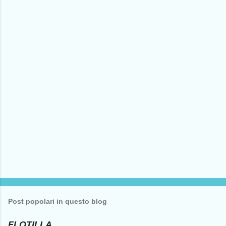
e
n
t
i
Post popolari in questo blog
FLOTILLA