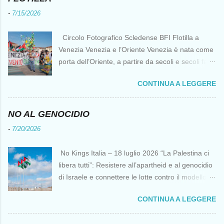
-
7/15/2026
Circolo Fotografico Scledense BFI Flotilla a
Venezia Venezia e l’Oriente Venezia è nata come
porta dell’Oriente, a partire da secoli e secoli fa ai
tempi delle Crociate dove le capacità nautiche e
CONTINUA A LEGGERE
di cantierizzazione veneziane divennero preziose
per tutti i crociati diretti a Gerusalemme. Proprio
le crociate fornirono ai veneziani l’occasione per
NO AL GENOCIDIO
ottenere vantaggi strategici fondamentali e alla
-
7/20/2026
lunga portarono alla conquista di Costantinopoli,
erano i tempi della quarta crociata nei primi anni
No Kings Italia – 18 luglio 2026 “La Palestina ci
del Duecento. Dal XIII al XV secolo Venezia
libera tutti”: Resistere all’apartheid e al genocidio
continuò ad avere un ruolo fondamentale nei
di Israele e connettere le lotte contro il modello
rapporti tra l’Europa e l’Oriente, ruolo che si
del “diritto del più forte” Omar Barghouti*
incrinò con la scoperta delle Indie Occidentali da
CONTINUA A LEGGERE
Bandiere palestinesi presso il Mausoleo di Yasser
parte, ironia della sorte, di un genovese originario
Arafat alla Muqata'a La “totale impunità ” di
di quella Repubblica Marinara che fu una delle