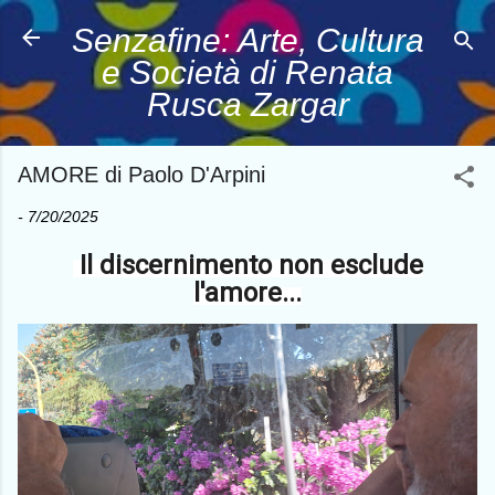
Passa ai contenuti principali
Senzafine: Arte, Cultura
e Società di Renata
Rusca Zargar
AMORE di Paolo D'Arpini
-
7/20/2025
Il discernimento non esclude
l'amore...