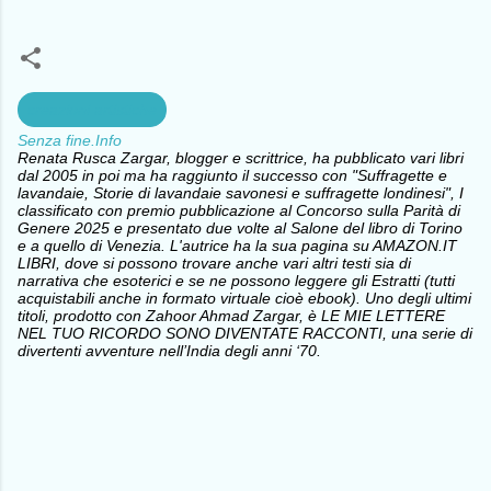
creazioni artistiche
Senza fine.Info
Renata Rusca Zargar, blogger e scrittrice, ha pubblicato vari libri
dal 2005 in poi ma ha raggiunto il successo con "Suffragette e
lavandaie, Storie di lavandaie savonesi e suffragette londinesi", I
classificato con premio pubblicazione al Concorso sulla Parità di
Genere 2025 e presentato due volte al Salone del libro di Torino
e a quello di Venezia. L'autrice ha la sua pagina su AMAZON.IT
LIBRI, dove si possono trovare anche vari altri testi sia di
narrativa che esoterici e se ne possono leggere gli Estratti (tutti
acquistabili anche in formato virtuale cioè ebook). Uno degli ultimi
titoli, prodotto con Zahoor Ahmad Zargar, è LE MIE LETTERE
NEL TUO RICORDO SONO DIVENTATE RACCONTI, una serie di
divertenti avventure nell’India degli anni ‘70.
C
o
m
m