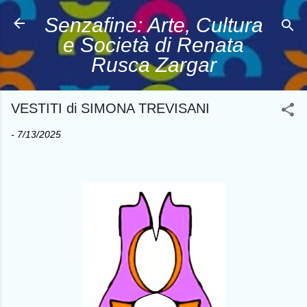
Passa ai contenuti principali
Senzafine: Arte, Cultura
e Società di Renata
Rusca Zargar
VESTITI di SIMONA TREVISANI
-
7/13/2025