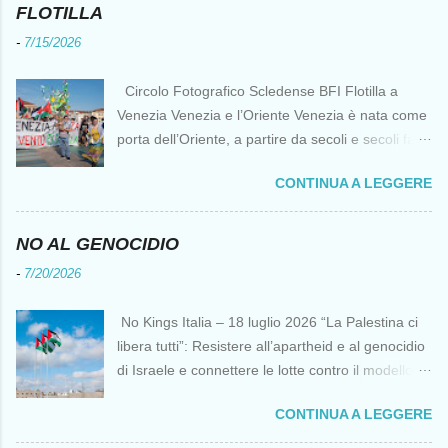
FLOTILLA
-
7/15/2026
Circolo Fotografico Scledense BFI Flotilla a
Venezia Venezia e l’Oriente Venezia è nata come
porta dell’Oriente, a partire da secoli e secoli fa ai
tempi delle Crociate dove le capacità nautiche e
CONTINUA A LEGGERE
di cantierizzazione veneziane divennero preziose
per tutti i crociati diretti a Gerusalemme. Proprio
le crociate fornirono ai veneziani l’occasione per
NO AL GENOCIDIO
ottenere vantaggi strategici fondamentali e alla
-
7/20/2026
lunga portarono alla conquista di Costantinopoli,
erano i tempi della quarta crociata nei primi anni
No Kings Italia – 18 luglio 2026 “La Palestina ci
del Duecento. Dal XIII al XV secolo Venezia
libera tutti”: Resistere all’apartheid e al genocidio
continuò ad avere un ruolo fondamentale nei
di Israele e connettere le lotte contro il modello
rapporti tra l’Europa e l’Oriente, ruolo che si
del “diritto del più forte” Omar Barghouti*
incrinò con la scoperta delle Indie Occidentali da
CONTINUA A LEGGERE
Bandiere palestinesi presso il Mausoleo di Yasser
parte, ironia della sorte, di un genovese originario
Arafat alla Muqata'a La “totale impunità ” di