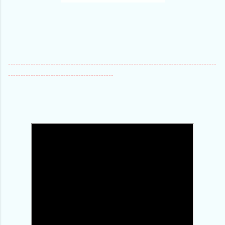
-----------------------------------------------------------------------------------
------------------------------------------