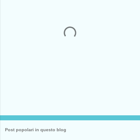
e
n
t
i
Post popolari in questo blog