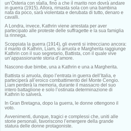
un’Osteria con stalla, fino a che il marito non dovrà andare
in guerra (1915). Allora, rimasta sola con una bambina
nata da poco, sarà violentata e derubata di tutto, denaro e
cavalli.
A Londra, invece, Kathrin viene arrestata per aver
partecipato alle proteste delle suffragette e la sua famiglia
la rinnega.
Scoppiata la guerra (1914), gli eventi si intrecciano ancora:
il marito di Kathrin, Liam, si arruola e Margherita raggiunge
Kathrin con il suo segretario, Battista, con il quale vive
un’appassionante storia d’amore.
Nascono due bimbe, una a Kathrin e una a Margherita.
Battista si arruola, dopo l’entrata in guerra dell’Italia, e
parteciperà all’eroico combattimento del Monte Cengio.
Liam perderà la memoria, durante il massacro del suo
intero battaglione e solo l’ostinata determinazione di
Kathrin lo salverà.
In Gran Bretagna, dopo la guerra, le donne ottengono il
voto.
Avvenimenti, dunque, tragici e complessi che, uniti alle
storie personali, favoriscono l’emergere della grande
statura delle donne protagoniste.