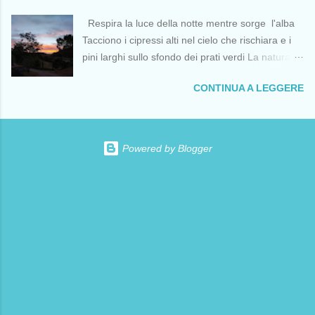
Barcellona il 12 aprile per una missione non
solo per i palestinesi. Con il sostegno dell’
violenta che ha tra i suoi scopi principali quello di
Respira la luce della notte mentre sorge l'alba
Occidente coloniale , Italia compresa, Israele sta
portare aiuti a...
Tacciono i cipressi alti nel cielo che rischiara e i
commettendo a Gaza il primo genocidio al
pini larghi sullo sfondo dei prati verdi La natura
mondo trasmesso in diretta streaming e sta
riposa serena ed è già giorno Tutto silenzio
perpetrando violenze genocidarie in Cisgiordania
CONTINUA A LEGGERE
intorno Solo un rumore lontano mentre ansima e
e in Libano, minando gravemente il diritto
dibatte il cuore malato dell'uomo che non
internazionale. Ciò ha incoraggiato le recenti
conosce pace Renata Rusca Zargar VEDI
guerre o minacce di aggressione da parte degli
ANCHE:
Stati Uniti contro i popoli di Venezuela, Iran,
Powered by Blogger
https://www.senzafine.info/2026/07/romena.html
Cuba, Canada, Groenlandia, Oman , tra gli altri,
che non hanno precedenti nell’eliminare ogni
parvenza di “diritti umani” e “democrazia”. C...