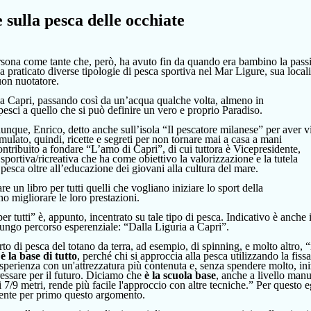
sulla pesca delle occhiate
rsona
come tant
e
che, però, ha avuto fin da quando era bambino la pass
ha
praticato
diverse
tipologie
di pesca sportiva nel Mar Ligure, sua locali
uon nuotatore.
ro a Capri, passando così da un’acqua qualche volta,
almeno
in
pesci a quello che si può definire
un vero e proprio
Paradiso.
dunque,
Enrico, detto
anche
sull’isola
“Il pescatore
milanese
”
per aver v
mulato,
quindi,
ricette e segreti per non tornare
mai
a casa a mani
ontribuito a fondare “L’amo di Capri”, di cui tuttora è Vicepresidente,
sportiva/ricreativa che ha come obiettivo la valorizzazione e la tutela
 pesca oltre all’educazione dei giovani
alla cultura del mare.
re un libro per tutti quelli che vogli
a
no iniziare
lo
sport
della
no migliorare le loro prestazioni.
per tutti” è, appunto, incentrato su tale tipo di pesca.
Indicativo è anche i
o lungo percorso esperenziale: “Dalla Liguria a Capri”.
rto di pesca del totano da terra, ad esempio, di spinning, e molto altro, 
è la base di tutto
, perché chi si approccia alla pesca utilizzando la fissa
esperienza con un'attrezzatura più contenuta e, senza spendere molto, ini
ressare per il futuro. Diciamo che
è la scuola base
, anche a livello manu
i 7/9 metri, rende più facile l'approccio con altre tecniche.”
Per questo
e
mente per primo
questo argomento.