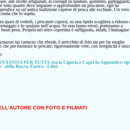
ture, alle ricette artigianali, ai consigli su tarature, gommini, galleggianti
oè tutto quanto deve imparare
o approfondire
un pescatore,
e
gli ha
pendice su un’antica tradizione caprese di pesca alle occhiate. Un vero
conda che lo ospita.
a quasi di vederli, i pescatori capresi, su una ripida scogliera a ridosso 
rmaggio e lo sputano nell’acqua. Se non fanno errori, porteranno a
i buon peso.
P
roprio
nel retro copertina
è raffigurata,
infatti,
l’immagine 
Amazon sia cartaceo che ebook, è arricchito di foto sia per far meglio
ti che per mostrare le pescate, rigorosamente vere, con semplicità e since
o:
A FISSA PER TUTTI: tra la Liguria e Capri In Appendice: tip
e - della Rocca, Enrico - Libri
ELL'AUTORE CON FOTO E FILMATI