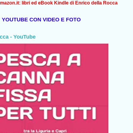
mazon.it: libri ed eBook Kindle di Enrico della Rocca
U YOUTUBE CON VIDEO E FOTO
occa - YouTube