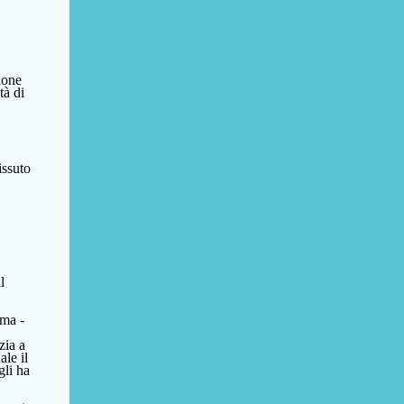
ione
tà di
issuto
l
“ma -
zia a
ale il
gli
ha