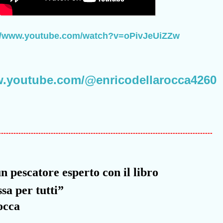
://www.youtube.com/watch?v=oPivJeUiZZw
w.youtube.com/@enricodellarocca4260
--------------------------------------------------------------------------------------
 pescatore esperto con il libro
ssa per tutti”
occa