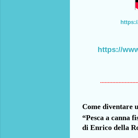
https
https://ww
------------------------
Come diventare un
“Pesca a canna fi
di Enrico della R