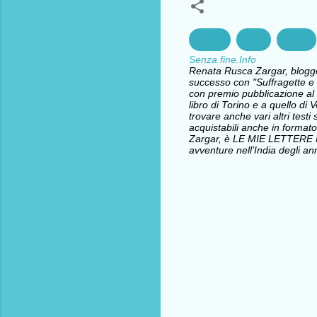
Apnea
capri
pesca
Senza fine.Info
Renata Rusca Zargar, blogger 
successo con "Suffragette e l
con premio pubblicazione al 
libro di Torino e a quello d
trovare anche vari altri testi 
acquistabili anche in formato
Zargar, è LE MIE LETTERE
avventure nell’India degli ann
C
o
m
m
e
n
t