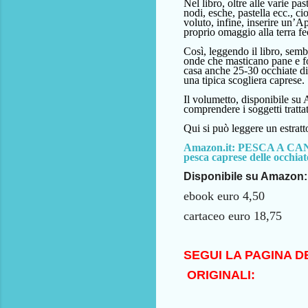
Nel libro, oltre alle varie pas
nodi,
esche, pastella
ecc.,
ci
voluto,
infine,
inserire un’Ap
proprio omaggio alla terra fe
Così, leggendo il libro, sembr
onde che masticano pane e fo
casa
anche
25-30 occhiate d
una tipica scogliera caprese.
Il volumetto, disponibile su 
comprendere i soggetti tratta
Qui si può leggere un estratt
Amazon.it: PESCA A CANN
pesca caprese delle occhiat
Disponibile su Amazon:
ebook euro 4,50
cartaceo euro 18,75
SEGUI LA PAGINA D
ORIGINALI: