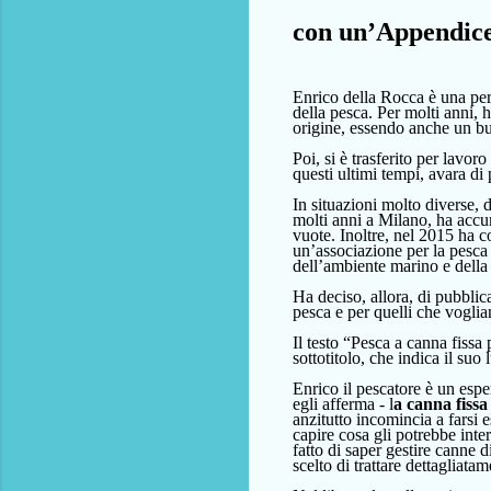
con un’Appendice 
Enrico della Rocca è un
a pe
della pesca. Per molti anni, 
origine, essendo anche un b
Poi, si è trasferito per lavo
questi
ultimi
tempi,
avara di 
In situazioni molto diverse,
molti anni a Milano,
ha accu
vuote.
Inoltre, nel 2015 ha c
un’associazione per la pesca 
dell’ambiente marino e della
Ha deciso,
allora,
di pubblica
pesca
e
per
quelli che vogli
a
Il testo “Pesca a canna fissa 
sottotitolo, che indica il su
Enrico il pescatore è un espe
egli afferma - l
a canna fissa 
anzitutto incomincia a farsi 
capire cosa gli potrebbe inte
fatto di saper gestire canne d
scelto di trattare
dettagliata