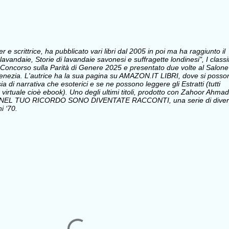
e scrittrice, ha pubblicato vari libri dal 2005 in poi ma ha raggiunto il
avandaie, Storie di lavandaie savonesi e suffragette londinesi", I classi
Concorso sulla Parità di Genere 2025 e presentato due volte al Salone
i Venezia. L'autrice ha la sua pagina su AMAZON.IT LIBRI, dove si posso
sia di narrativa che esoterici e se ne possono leggere gli Estratti (tutti
 virtuale cioè ebook). Uno degli ultimi titoli, prodotto con Zahoor Ahmad
 NEL TUO RICORDO SONO DIVENTATE RACCONTI, una serie di divert
i ‘70.