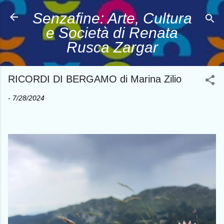
Passa ai contenuti principali
Senzafine: Arte, Cultura
e Società di Renata
Rusca Zargar
RICORDI DI BERGAMO di Marina Zilio
-
7/28/2024