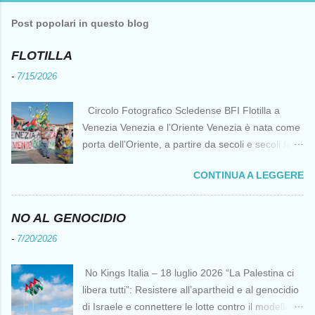
Post popolari in questo blog
FLOTILLA
-
7/15/2026
Circolo Fotografico Scledense BFI Flotilla a
Venezia Venezia e l’Oriente Venezia è nata come
porta dell’Oriente, a partire da secoli e secoli fa ai
tempi delle Crociate dove le capacità nautiche e
CONTINUA A LEGGERE
di cantierizzazione veneziane divennero preziose
per tutti i crociati diretti a Gerusalemme. Proprio
le crociate fornirono ai veneziani l’occasione per
NO AL GENOCIDIO
ottenere vantaggi strategici fondamentali e alla
-
7/20/2026
lunga portarono alla conquista di Costantinopoli,
erano i tempi della quarta crociata nei primi anni
No Kings Italia – 18 luglio 2026 “La Palestina ci
del Duecento. Dal XIII al XV secolo Venezia
libera tutti”: Resistere all’apartheid e al genocidio
continuò ad avere un ruolo fondamentale nei
di Israele e connettere le lotte contro il modello
rapporti tra l’Europa e l’Oriente, ruolo che si