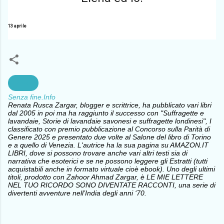
13 aprile
Poesia
Senza fine.Info
Renata Rusca Zargar, blogger e scrittrice, ha pubblicato vari libri
dal 2005 in poi ma ha raggiunto il successo con "Suffragette e
lavandaie, Storie di lavandaie savonesi e suffragette londinesi", I
classificato con premio pubblicazione al Concorso sulla Parità di
Genere 2025 e presentato due volte al Salone del libro di Torino
e a quello di Venezia. L'autrice ha la sua pagina su AMAZON.IT
LIBRI, dove si possono trovare anche vari altri testi sia di
narrativa che esoterici e se ne possono leggere gli Estratti (tutti
acquistabili anche in formato virtuale cioè ebook). Uno degli ultimi
titoli, prodotto con Zahoor Ahmad Zargar, è LE MIE LETTERE
NEL TUO RICORDO SONO DIVENTATE RACCONTI, una serie di
divertenti avventure nell’India degli anni ‘70.
C