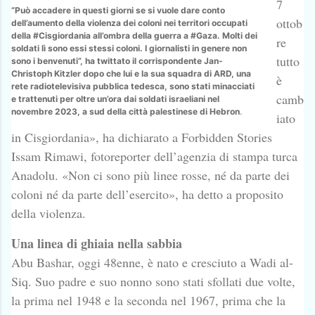
7
“Può accadere in questi giorni se si vuole dare conto
ottob
dell’aumento della violenza dei coloni nei territori occupati
della #Cisgiordania all’ombra della guerra a #Gaza. Molti dei
re
soldati lì sono essi stessi coloni. I giornalisti in genere non
tutto
sono i benvenuti”, ha twittato il corrispondente Jan-
Christoph Kitzler dopo che lui e la sua squadra di ARD, una
è
rete radiotelevisiva pubblica tedesca, sono stati minacciati
camb
e trattenuti per oltre un’ora dai soldati israeliani nel
novembre 2023, a sud della città palestinese di Hebron
.
iato
in Cisgiordania», ha dichiarato a Forbidden Stories
Issam Rimawi, fotoreporter dell’agenzia di stampa turca
Anadolu. «Non ci sono più linee rosse, né da parte dei
coloni né da parte dell’esercito», ha detto a proposito
della violenza.
Una linea di ghiaia nella sabbia
Abu Bashar, oggi 48enne, è nato e cresciuto a Wadi al-
Siq. Suo padre e suo nonno sono stati sfollati due volte,
la prima nel 1948 e la seconda nel 1967, prima che la