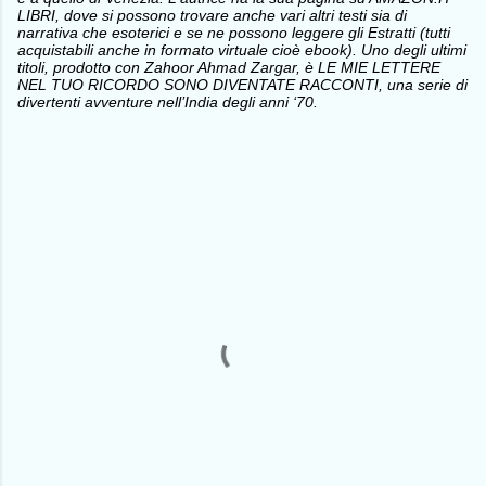
LIBRI, dove si possono trovare anche vari altri testi sia di
narrativa che esoterici e se ne possono leggere gli Estratti (tutti
acquistabili anche in formato virtuale cioè ebook). Uno degli ultimi
titoli, prodotto con Zahoor Ahmad Zargar, è LE MIE LETTERE
NEL TUO RICORDO SONO DIVENTATE RACCONTI, una serie di
divertenti avventure nell’India degli anni ‘70.
C
o
m
m
e
n
t
i