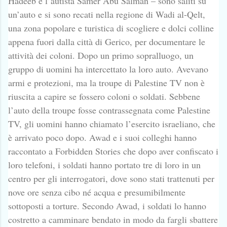
Hadeeb e l’autista Samer Abu Salman – sono saliti su
un’auto e si sono recati nella regione di Wadi al-Qelt,
una zona popolare e turistica di scogliere e dolci colline
appena fuori dalla città di Gerico, per documentare le
attività dei coloni. Dopo un primo sopralluogo, un
gruppo di uomini ha intercettato la loro auto. Avevano
armi e protezioni, ma la troupe di Palestine TV non è
riuscita a capire se fossero coloni o soldati. Sebbene
l’auto della troupe fosse contrassegnata come Palestine
TV, gli uomini hanno chiamato l’esercito israeliano, che
è arrivato poco dopo. Awad e i suoi colleghi hanno
raccontato a Forbidden Stories che dopo aver confiscato i
loro telefoni, i soldati hanno portato tre di loro in un
centro per gli interrogatori, dove sono stati trattenuti per
nove ore senza cibo né acqua e presumibilmente
sottoposti a torture. Secondo Awad, i soldati lo hanno
costretto a camminare bendato in modo da fargli sbattere