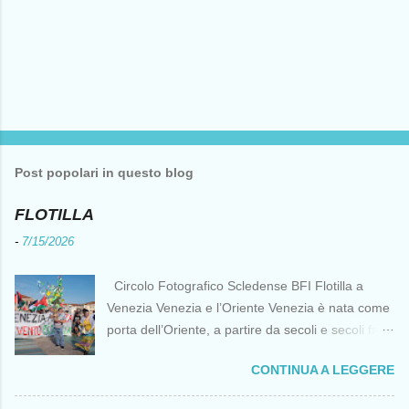
Post popolari in questo blog
FLOTILLA
-
7/15/2026
Circolo Fotografico Scledense BFI Flotilla a
Venezia Venezia e l’Oriente Venezia è nata come
porta dell’Oriente, a partire da secoli e secoli fa ai
tempi delle Crociate dove le capacità nautiche e
CONTINUA A LEGGERE
di cantierizzazione veneziane divennero preziose
per tutti i crociati diretti a Gerusalemme. Proprio