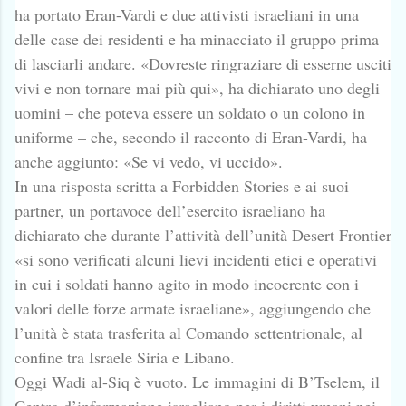
ha portato Eran-Vardi e due attivisti israeliani in una
delle case dei residenti e ha minacciato il gruppo prima
di lasciarli andare. «Dovreste ringraziare di esserne usciti
vivi e non tornare mai più qui», ha dichiarato uno degli
uomini – che poteva essere un soldato o un colono in
uniforme – che, secondo il racconto di Eran-Vardi, ha
anche aggiunto: «Se vi vedo, vi uccido».
In una risposta scritta a Forbidden Stories e ai suoi
partner, un portavoce dell’esercito israeliano ha
dichiarato che durante l’attività dell’unità Desert Frontier
«si sono verificati alcuni lievi incidenti etici e operativi
in cui i soldati hanno agito in modo incoerente con i
valori delle forze armate israeliane», aggiungendo che
l’unità è stata trasferita al Comando settentrionale, al
confine tra Israele Siria e Libano.
Oggi Wadi al-Siq è vuoto. Le immagini di B’Tselem, il
Centro d’informazione israeliano per i diritti umani nei