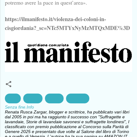
potremo avere la pace in quest’area».
https://ilmanifesto.it/violenza-dei-coloni-in-
cisgiordania?_sc=NTc5MTYxNyMzMTQxMDE%3D
Gaza
Guerra
Israele
Palestina
Senza fine.Info
Renata Rusca Zargar, blogger e scrittrice, ha pubblicato vari libri
dal 2005 in poi ma ha raggiunto il successo con "Suffragette e
lavandaie, Storie di lavandaie savonesi e suffragette londinesi", I
classificato con premio pubblicazione al Concorso sulla Parità di
Genere 2025 e presentato due volte al Salone del libro di Torino
e a quello di Venezia. L'autrice ha la sua pagina su AMAZON.IT