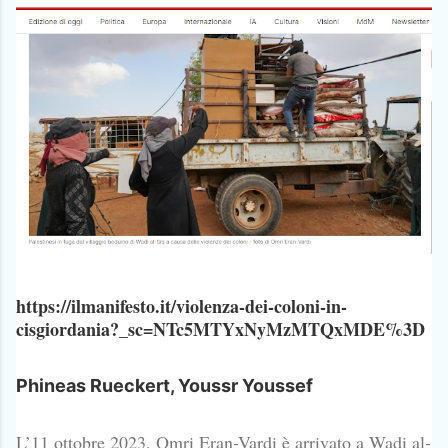
https://ilmanifesto.it/violenza-dei-coloni-in-
cisgiordania?_sc=NTc5MTYxNyMzMTQxMDE%3D
Phineas Rueckert, Youssr Youssef
L’11 ottobre 2023, Omri Eran-Vardi è arrivato a Wadi al-