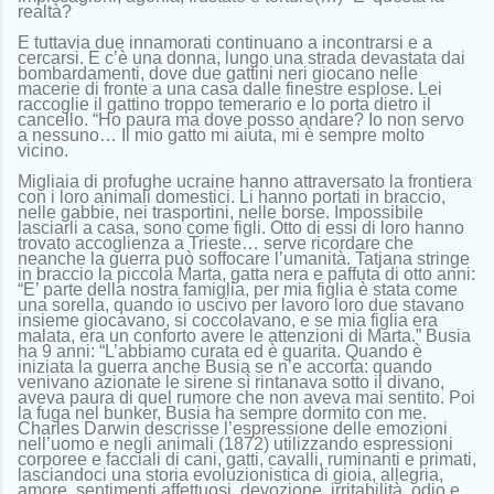
realtà?
E tuttavia due innamorati continuano a incontrarsi e a
cercarsi. E c’è una donna, lungo una strada devastata dai
bombardamenti, dove due gattini neri giocano nelle
macerie di fronte a una casa dalle finestre esplose. Lei
raccoglie il gattino troppo temerario e lo porta dietro il
cancello. “Ho paura ma dove posso andare? Io non servo
a nessuno… Il mio gatto mi aiuta, mi è sempre molto
vicino.
Migliaia di profughe ucraine hanno attraversato la frontiera
con i loro animali domestici. Li hanno portati in braccio,
nelle gabbie, nei trasportini, nelle borse. Impossibile
lasciarli a casa, sono come figli. Otto di essi di loro hanno
trovato accoglienza a Trieste… serve ricordare che
neanche la guerra può soffocare l’umanità. Tatjana stringe
in braccio la piccola Marta, gatta nera e paffuta di otto anni:
“E’ parte della nostra famiglia, per mia figlia è stata come
una sorella, quando io uscivo per lavoro loro due stavano
insieme giocavano, si coccolavano, e se mia figlia era
malata, era un conforto avere le attenzioni di Marta.” Busia
ha 9 anni: “L’abbiamo curata ed è guarita. Quando è
iniziata la guerra anche Busia se n’e accorta: quando
venivano azionate le sirene sì rintanava sotto il divano,
aveva paura di quel rumore che non aveva mai sentito. Poi
la fuga nel bunker, Busia ha sempre dormito con me.
Charles Darwin descrisse l’espressione delle emozioni
nell’uomo e negli animali (1872) utilizzando espressioni
corporee e facciali di cani, gatti, cavalli, ruminanti e primati,
lasciandoci una storia evoluzionistica di gioia, allegria,
amore, sentimenti affettuosi, devozione, irritabilità, odio e