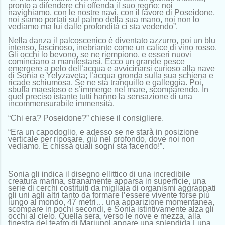
pronto a difendere chi offenda il suo regno; noi
navighiamo, con le nostre navi, con il favore di Poseidone,
noi siamo portati sul palmo della sua mano, noi non lo
vediamo ma lui dalle profondità ci sta vedendo”.
Nella danza il palcoscenico è diventato azzurro, poi un blu
intenso, fascinoso, inebriante come un calice di vino rosso.
Gli occhi lo bevono, se ne riempiono, e esseri nuovi
cominciano a manifestarsi. Ecco un grande pesce
emergere a pelo dell’acqua e avvicinarsi curioso alla nave
di Sonia e Yelyzaveta; l’acqua gronda sulla sua schiena e
ricade schiumosa. Se ne sta tranquillo e galleggia. Poi,
sbuffa maestoso e s’immerge nel mare, scomparendo. In
quel preciso istante tutti hanno la sensazione di una
incommensurabile immensità.
“Chi era? Poseidone?” chiese il consigliere.
“Era un capodoglio, e adesso se ne starà in posizione
verticale per riposare, giù nel profondo, dove noi non
vediamo. E chissà quali sogni sta facendo!”.
Sonia gli indica il disegno ellittico di una incredibile
creatura marina, stranamente apparsa in superficie, una
serie di cerchi costituiti da migliaia di organismi aggrappati
gli uni agli altri tanto da formare l’essere vivente forse più
lungo al mondo, 47 metri… una apparizione momentanea,
scompare in pochi secondi, e Sonia istintivamente alza gli
occhi al cielo. Quella sera, verso le nove e mezza, alla
finestra del teatro di Mariupol appare una splendida Luna.