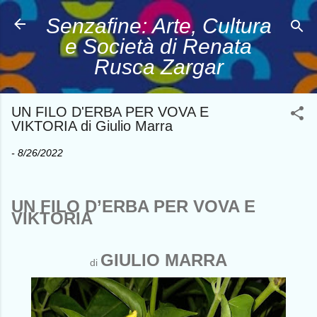
Passa ai contenuti principali
Senzafine: Arte, Cultura
e Società di Renata
Rusca Zargar
UN FILO D'ERBA PER VOVA E
VIKTORIA di Giulio Marra
-
8/26/2022
UN FILO D’ERBA PER VOVA E
VIKTORIA
GIULIO MARRA
di