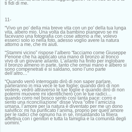
ti fidi di me.
11-
“Vivo un po’ della mia breve vita con un po’ della tua lunga
vita, albero mio. Una volta da bambino piangevo se mi
facevano una fotografia con cose attorno a me, volevo
esserci solo io nella foto, adesso voglio avere la natura
attorno a me, che mi aiuti.
“Stammi vicino” rispose l’albero “facciamo come Giuseppe
Penone che ha applicato una mano di bronzo al tronco
vivo di un giovane ailanto. L’ailanto ha finito per inglobare
il bronzo almeno in parte, tanto che ormai mano e albero si
sono compenetrati e si saldano, sono l’uno parte
dell’altro…”
“Quando verrò interrogato dirò di non saper parlare,
parleranno in mia vece le tue foglie; quando dirò di non
vedere, vedrò attraverso le tue foglie e quando dirò di non
potermi muovere mi identificherò con le tue radici…
quando corro nel bosco sento così tanta pace: corro e
sento una riconciliazione” disse Vova “oltre l’amicizia
umana, l’amore per la natura è diventato per me un dono
salvifico: mi ha purificato l’anima, proprio per quell’amore
per le radici che ognuno ha in sé, rinsaldando la filiera
affettiva con i genitori e tutta la famiglia e la comunità degli
uomini.”