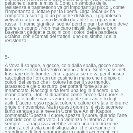
peluche di aerei e missili. Sono un simbolo della
resistenza e trasmettono valori importanti ai piccoli, come
l’importanza di lottare per la libertà. Olga Tokariuk ha
comprato a suo figlio un peluche di Miriya, il gigantesco
velivolo cargo ucraino distrutto durante l’occupazione
russa, “il nome significa ‘sogno’ perché ogni bambino deve
avere un sogno”. Non mancano missili Javelin e droni
Bayraktar, gadget e cuscini con i colori della bandiera
ucraina, con ricamati dei trattori, uno dei simboli della
resistenza.
5-
A Vova il sangue, a gocce, cola dalla spalla, gocce come
fiori rossi scossi dal vento cadono a terra. Sente passi nel
frusciare delle fronde. Una ragazza, se ne va per il bosco
raccogliendo fiori con un cestino in mano che riempie di
colori, del senso che il colore ha per il suo mondo,
tarassaco e cielo azzurro, per portarli forse al suo
innamorato. Raccoglie da terra una foglia d’acero, una
mano aperta, i lobi si dipartono come frecce dal cuore: le
ricorda le molte mani azzurre dipinte sui cancelli degli
asili. L’acero rosso regala colore e calore di vita alle brume
grigie di novembre. Ma in questi giorni si è visto scorrere
tanto sangue sulla neve in Ucraina e Anish Kapoor
commenta: ‘Spezza il cuore, spezza il cuore, quando l’arte
coincide con la vita vera. La violenza è intorno a noi
sempre.” La ragazza avrebbe voluto una celebrazione
euforica della vita con il siliquastro, che si esprime in
grandinate di fiori raggruppate in caotici accrocchi, cui