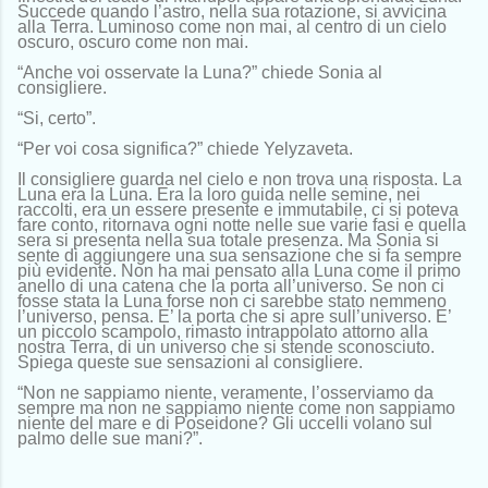
Succede quando l’astro, nella sua rotazione, si avvicina
alla Terra. Luminoso come non mai, al centro di un cielo
oscuro, oscuro come non mai.
“Anche voi osservate la Luna?” chiede Sonia al
consigliere.
“Si, certo”.
“Per voi cosa significa?” chiede Yelyzaveta.
Il consigliere guarda nel cielo e non trova una risposta. La
Luna era la Luna. Era la loro guida nelle semine, nei
raccolti, era un essere presente e immutabile, ci si poteva
fare conto, ritornava ogni notte nelle sue varie fasi e quella
sera si presenta nella sua totale presenza. Ma Sonia si
sente di aggiungere una sua sensazione che si fa sempre
più evidente. Non ha mai pensato alla Luna come il primo
anello di una catena che la porta all’universo. Se non ci
fosse stata la Luna forse non ci sarebbe stato nemmeno
l’universo, pensa. E’ la porta che si apre sull’universo. E’
un piccolo scampolo, rimasto intrappolato attorno alla
nostra Terra, di un universo che si stende sconosciuto.
Spiega queste sue sensazioni al consigliere.
“Non ne sappiamo niente, veramente, l’osserviamo da
sempre ma non ne sappiamo niente come non sappiamo
niente del mare e di Poseidone? Gli uccelli volano sul
palmo delle sue mani?”.