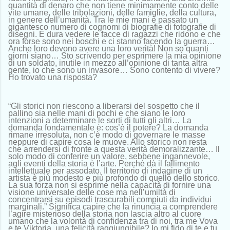
quantità di denaro che non tiene minimamente conto delle
vite umane, delle tribolazioni, delle famiglie, della cultura,
in genere dell’umanità. Tra le mie mani è passato un
gigantesco numero di cognomi di biografie di fotografie di
disegni. È dura vedere le facce di ragazzi che ridono e che
ora forse sono nei boschi e ci stanno facendo la guerra…
Anche loro devono avere una loro verità! Non so quanti
giorni siano… Sto scrivendo per esprimere la mia opinione
di un soldato, inutile in mezzo all’opinione di tanta altra
gente, io che sono un invasore… Sono contento di vivere?
Ho trovato una risposta?
“Gli storici non riescono a liberarsi del sospetto che il
pallino sia nelle mani di pochi e che siano le loro
intenzioni a determinare le sorti di tutti gli altri… La
domanda fondamentale è: cos’è il potere? La domanda
rimane irresoluta, non c’è modo di governare le masse
neppure di capire cosa le muove. Allo storico non resta
che arrendersi di fronte a questa verità demoralizzante… Il
solo modo di conferire un valore, sebbene ingannevole,
agli eventi della storia è l’arte. Perché dà il fallimento
intellettuale per assodato. Il territorio di indagine di un
artista è più modesto e più profondo di quello dello storico.
La sua forza non si esprime nella capacità di fornire una
visione universale delle cose ma nell’umiltà di
concentrarsi su episodi trascurabili compiuti da individui
marginali.” Significa capire che la rinuncia a comprendere
l’agire misterioso della storia non lascia altro al cuore
umano che la volontà di confidenza tra di noi, tra me Vova
e te Viktoria, una felicità raggiungibile? Io mi fido di te e tu