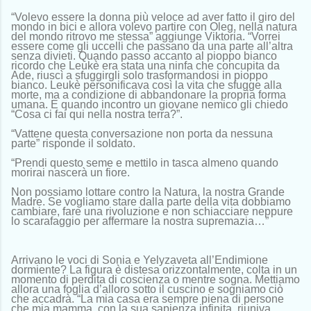
“Volevo essere la donna più veloce ad aver fatto il giro del
mondo in bici e allora volevo partire con Oleg, nella natura
del mondo ritrovo me stessa” aggiunge Viktoria. “Vorrei
essere come gli uccelli che passano da una parte all’altra
senza divieti. Quando passo accanto al pioppo bianco
ricordo che Leukè era stata una ninfa che concupita da
Ade, riuscì a sfuggirgli solo trasformandosi in pioppo
bianco. Leukè personificava così la vita che sfugge alla
morte, ma a condizione di abbandonare la propria forma
umana. E quando incontro un giovane nemico gli chiedo
“Cosa ci fai qui nella nostra terra?”.
“Vattene questa conversazione non porta da nessuna
parte” risponde il soldato.
“Prendi questo seme e mettilo in tasca almeno quando
morirai nascerà un fiore.
Non possiamo lottare contro la Natura, la nostra Grande
Madre. Se vogliamo stare dalla parte della vita dobbiamo
cambiare, fare una rivoluzione e non schiacciare neppure
lo scarafaggio per affermare la nostra supremazia…”
Arrivano le voci di Sonia e Yelyzaveta all’Endimione
dormiente? La figura è distesa orizzontalmente, colta in un
momento di perdita di coscienza o mentre sogna. Mettiamo
allora una foglia d’alloro sotto il cuscino e sogniamo ciò
che accadrà. “La mia casa era sempre piena di persone
che mia mamma, con la sua sapienza infinita, riuniva