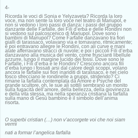
4-
Ricorda le voci di Sonia e Yelyzaveta? Ricorda la loro
voce, ma non sente la loro voce nel teatro di Mariupol, e
non si vedono i loro passi di danza: i passi del gruppo
danzante delle Farfalle, dei Fili d’erba e delle Rondini non
si vedono sul palcoscenico di Mariupol. Dove sono i
bambini di Mariupol? Come Farfalle danzavano tra fiori
gialli di tarassaco, volavano via e tornavano, ritmicamente;
e poi entravano allegre le Rondini, con ali curve e mani
alate afferravano stracci di nuvole; e poi i piccoli Fili d’erba
danzavano alla musica del vento, come fruscianti libellule
azzurre, lungo il margine lucido dei fossi. Dove sono le
Farfalle, i Fili d’erba e le Rondini? Crescono ancora fili
d’erba lungo i fossati arsi dal calore degli scoppi, volano
ancora le farfalle sui fiori inariditi di tarassaco, e nel cielo
fosco sfrecciano le rondinelle a gruppi, stridendo? Ci
rimane la farfalla contemplata da Amore e Psyche del
grande scultore, oh, le sue ali sottili sembrano un monito
sulla fugacità dell’amore, della bellezza, della giovinezza
e della vita stessa, ma nella speranza cristiana la farfalla
sulla mano di Gesù bambino è il simbolo dell’anima
risorta.
O superbi cristian (…) non v’accorgete voi che noi siam
vermi
nati a formar l’angelica farfalla