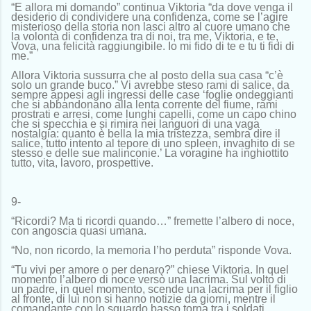
“E allora mi domando” continua Viktoria “da dove venga il
desiderio di condividere una confidenza, come se l’agire
misterioso della storia non lasci altro al cuore umano che
la volontà di confidenza tra di noi, tra me, Viktoria, e te,
Vova, una felicità raggiungibile. Io mi fido di te e tu ti fidi di
me.”
Allora Viktoria sussurra che al posto della sua casa “c’è
solo un grande buco.” Vi avrebbe steso rami di salice, da
sempre appesi agli ingressi delle case ‘foglie ondeggianti
che si abbandonano alla lenta corrente del fiume, rami
prostrati e arresi, come lunghi capelli, come un capo chino
che si specchia e si rimira nei languori di una vaga
nostalgia: quanto è bella la mia tristezza, sembra dire il
salice, tutto intento al tepore di uno spleen, invaghito di se
stesso e delle sue malinconie.’ La voragine ha inghiottito
tutto, vita, lavoro, prospettive.
9-
“Ricordi? Ma ti ricordi quando…” fremette l’albero di noce,
con angoscia quasi umana.
“No, non ricordo, la memoria l’ho perduta” risponde Vova.
“Tu vivi per amore o per denaro?” chiese Viktoria. In quel
momento l’albero di noce versò una lacrima. Sul volto di
un padre, in quel momento, scende una lacrima per il figlio
al fronte, di lui non si hanno notizie da giorni, mentre il
comandante con lo sguardo basso torna tra i soldati.