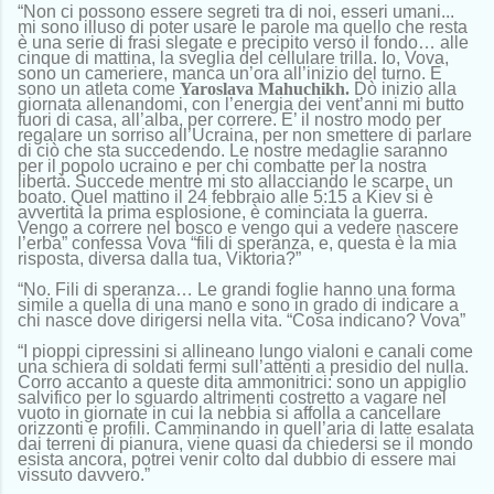
“Non ci possono essere segreti tra di noi, esseri umani...
mi sono illuso di poter usare le parole ma quello che resta
è una serie di frasi slegate e precipito verso il fondo… alle
cinque di mattina, la sveglia del cellulare trilla. Io, Vova,
sono un cameriere, manca un’ora all’inizio del turno. E
sono un atleta come
Yaroslava Mahuchikh.
Dò inizio alla
giornata allenandomi, con l’energia dei vent’anni mi butto
fuori di casa, all’alba, per correre. E’ il nostro modo per
regalare un sorriso all’Ucraina, per non smettere di parlare
di ciò che sta succedendo. Le nostre medaglie saranno
per il popolo ucraino e per chi combatte per la nostra
libertà. Succede mentre mi sto allacciando le scarpe, un
boato. Quel mattino il 24 febbraio alle 5:15 a Kiev si è
avvertita la prima esplosione, è cominciata la guerra.
Vengo a correre nel bosco e vengo qui a vedere nascere
l’erba” confessa Vova “fili di speranza, e, questa è la mia
risposta, diversa dalla tua, Viktoria?”
“No. Fili di speranza… Le grandi foglie hanno una forma
simile a quella di una mano e sono in grado di indicare a
chi nasce dove dirigersi nella vita. “Cosa indicano? Vova”
“I pioppi cipressini si allineano lungo vialoni e canali come
una schiera di soldati fermi sull’attenti a presidio del nulla.
Corro accanto a queste dita ammonitrici: sono un appiglio
salvifico per lo sguardo altrimenti costretto a vagare nel
vuoto in giornate in cui la nebbia si affolla a cancellare
orizzonti e profili. Camminando in quell’aria di latte esalata
dai terreni di pianura, viene quasi da chiedersi se il mondo
esista ancora, potrei venir colto dal dubbio di essere mai
vissuto davvero.”