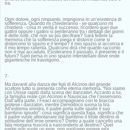
ira.
Ogni dolore, ogni rimpianto, imprigiona in un’esistenza di
sofferenza. Quando mi chiederanno - se qualcuno mi
chiederà - cosa in verità è successo, ricorderò quei due
gattini oppure i gattini si perderanno tra i dettagli dei giorni
e delle notti, che non so più decifrare? Sarà fedele la
memoria che la sofferenza piega e distorce come si
distorcono lo spazio e il tempo? il mio spazio si accorcia e
il mio tempo rallenta. Qualcuno dirà che quanto racconto
non è mai accaduto. Esisteranno il passato, il presente e il
futuro? Sarò persa in uno spazio interstellare dove onde
gigantesche mi travolgono.
7-
Ma davanti alla danza dei figli di Alcinoo del grande
scultore tutto si presenta come eterna memoria. “Noi siamo
con Ulisse rapito dalla scena dei danzatori. Accanto a lui,
la famiglia reale con Alcinoo e Nausicaa che l’osservano.
Dall’altra parte, i Feaci accompagnano con le braccia
protese i danzatori, mentre Demodoco suona la lira.
All’estrema sinistra, il padre porta sulle spalle il suo
bambino ignudo”: cosa significa questa fuga, significa che
il padre vuole allontanare dal bambino il triste destino di
solitudine dell’eroe omerico? Dietro a quale cancello una
fata morgana riuscirà a nasconderlo al destino? Quel
padre non vuole un eroe, non vogliamo essere eroi,