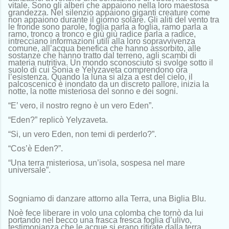
vitale. Sono gli alberi che appaiono nella loro maestosa
grandezza. Nel silenzio appaiono giganti creature come
non appaiono durante il giorno solare. Gli aliti del vento tra
le fronde sono parole, foglia parla a foglia, ramo parla a
ramo, tronco a tronco e giù giù radice parla a radice,
intrecciano informazioni utili alla loro sopravvivenza
comune, all’acqua benefica che hanno assorbito, alle
sostanze che hanno tratto dal terreno, agli scambi di
materia nutritiva. Un mondo sconosciuto si svolge sotto il
suolo di cui Sonia e Yelyzaveta comprendono ora
l’esistenza. Quando la luna si alza a est del cielo, il
palcoscenico è inondato da un discreto pallore, inizia la
notte, la notte misteriosa del sonno e dei sogni.
“E’ vero, il nostro regno è un vero Eden”.
“Eden?” replicò Yelyzaveta.
“Si, un vero Eden, non temi di perderlo?”.
“Cos’è Eden?”.
“Una terra misteriosa, un’isola, sospesa nel mare
universale”.
Sogniamo di danzare attorno alla Terra, una Biglia Blu.
Noè fece liberare in volo una colomba che tornò da lui
portando nel becco una frasca fresca foglia d’ulivo,
testimonianza che le acque si erano ritirate dalla terra.