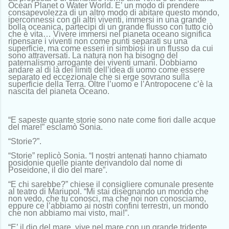
Ocean Planet o Water World. E’ un modo di prendere
consapevolezza di un altro modo di abitare questo mondo,
iperconnessi con gli altri viventi, immersi in una grande
bolla oceanica, partecipi di un grande flusso con tutto ciò
che è vita… Vivere immersi nel pianeta oceano significa
ripensare i viventi non come punti separati su una
superficie, ma come esseri in simbiosi in un flusso da cui
sono attraversati. La natura non ha bisogno del
paternalismo arrogante dei viventi umani. Dobbiamo
andare al di là dei limiti dell’idea di uomo come essere
separato ed eccezionale che si erge sovrano sulla
superficie della Terra. Oltre l’uomo e l’Antropocene c’è la
nascita del pianeta Oceano.
“E sapeste quante storie sono nate come fiori dalle acque
del mare!” esclamò Sonia.
“Storie?”.
“Storie” replicò Sonia. “I nostri antenati hanno chiamato
posidonie quelle piante derivandolo dal nome di
Poseidone, il dio del mare”.
“E chi sarebbe?” chiese il consigliere comunale presente
al teatro di Mariupol.
“Mi stai disegnando un mondo che
non vedo, che tu conosci, ma che noi non conosciamo,
eppure ce l’abbiamo ai nostri confini terrestri, un mondo
che non abbiamo mai visto, mai!”.
“E’ il dio del mare, vive nel mare con un grande tridente,