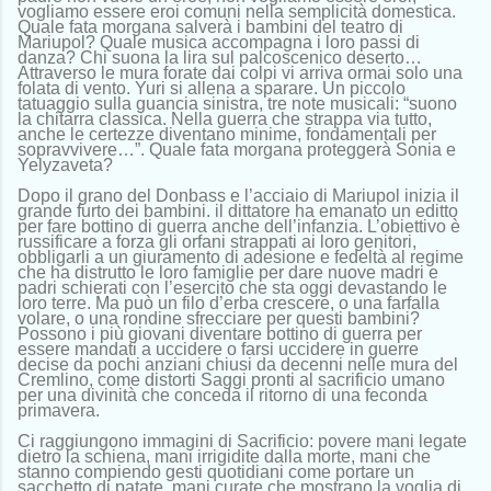
vogliamo essere eroi comuni nella semplicità domestica.
Quale fata morgana salverà i bambini del teatro di
Mariupol? Quale musica accompagna i loro passi di
danza? Chi suona la lira sul palcoscenico deserto…
Attraverso le mura forate dai colpi vi arriva ormai solo una
folata di vento. Yuri si allena a sparare. Un piccolo
tatuaggio sulla guancia sinistra, tre note musicali: “suono
la chitarra classica. Nella guerra che strappa via tutto,
anche le certezze diventano minime, fondamentali per
sopravvivere…”. Quale fata morgana proteggerà Sonia e
Yelyzaveta?
Dopo il grano del Donbass e l’acciaio di Mariupol inizia il
grande furto dei bambini. il dittatore ha emanato un editto
per fare bottino di guerra anche dell’infanzia. L’obiettivo è
russificare a forza gli orfani strappati ai loro genitori,
obbligarli a un giuramento di adesione e fedeltà al regime
che ha distrutto le loro famiglie per dare nuove madri e
padri schierati con l’esercito che sta oggi devastando le
loro terre. Ma può un filo d’erba crescere, o una farfalla
volare, o una rondine sfrecciare per questi bambini?
Possono i più giovani diventare bottino di guerra per
essere mandati a uccidere o farsi uccidere in guerre
decise da pochi anziani chiusi da decenni nelle mura del
Cremlino, come distorti Saggi pronti al sacrificio umano
per una divinità che conceda il ritorno di una feconda
primavera.
Ci raggiungono immagini di Sacrificio: povere mani legate
dietro la schiena, mani irrigidite dalla morte, mani che
stanno compiendo gesti quotidiani come portare un
sacchetto di patate, mani curate che mostrano la voglia di