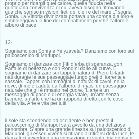
proprio per ridargli quel calore, quella fiducia nella
quotidiana convivenza di cui aveva bisogno ritrovando
qualche sorriso in visioni lieti dei cieli e del mare...” sogna
Sonia. La Vittoria divinizzata portava una corona d’alloro e
simboleggiava la fine dei combattimenti perché l’alloro è
albero di pace.
12-
Sogniamo con Sonia e Yelyzaveta? Danziamo con loro sul
palcoscenico di Mariupol.
Sogniamo di danzare con Fili d’erba di speranza, con
Farfalle di bellezza e con Rondini dalle ali curve. E
sogniamo di danzare sui tappeti natura di Piero Gilardi,
nati durante le sue passeggiate lungo greti di torrente e
sassaie. Tappeti con immagini di natura: di cavoli nella
neve, di mele cadute dall’albero, di mais, un paesaggio
naturale che gli è rimasto nel cuore. “L’arte è un
messaggio di pace e di energia vitale, un’arte senza
barriere, un’arte che ha un rapporto diretto con le cose
della vita. Arte e vita per tutti.”
Il sole sta scendendo ad occidente e ben presto il
palcoscenico di Mariupol sarà avvolto da una deliziosa
penombra. S’apre una grande finestra sul palcoscenico di
Mariupol, gli esseri viventi si ritirano al ritirarsi della luce, le
danzatrici avvertono una sensazione di vuoto, ma densa e