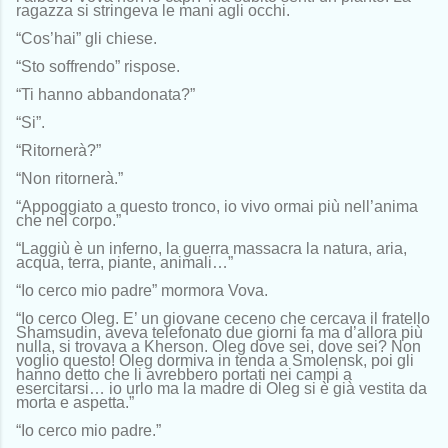
ragazza si stringeva le mani agli occhi.
“Cos’hai” gli chiese.
“Sto soffrendo” rispose.
“Ti hanno abbandonata?”
“Si”.
“Ritornerà?”
“Non ritornerà.”
“Appoggiato a questo tronco, io vivo ormai più nell’anima
che nel corpo.”
“Laggiù è un inferno, la guerra massacra la natura, aria,
acqua, terra, piante, animali…”
“Io cerco mio padre” mormora Vova.
“Io cerco Oleg. E’ un giovane ceceno che cercava il fratello
Shamsudin, aveva telefonato due giorni fa ma d’allora più
nulla, si trovava a Kherson. Oleg dove sei, dove sei? Non
voglio questo! Oleg dormiva in tenda a Smolensk, poi gli
hanno detto che li avrebbero portati nei campi a
esercitarsi… io urlo ma la madre di Oleg si è già vestita da
morta e aspetta.”
“Io cerco mio padre.”