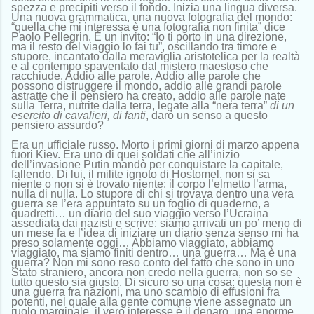
spezza e precipiti verso il fondo. Inizia una lingua diversa.
Una nuova grammatica, una nuova fotografia del mondo:
“quella che mi interessa è una fotografia non finita” dice
Paolo Pellegrin. È un invito: “Io ti porto in una direzione,
ma il resto del viaggio lo fai tu”, oscillando tra timore e
stupore, incantato dalla meraviglia aristotelica per la realtà
e al contempo spaventato dal mistero maestoso che
racchiude. Addio alle parole. Addio alle parole che
possono distruggere il mondo, addio alle grandi parole
astratte che il pensiero ha creato, addio alle parole nate
sulla Terra, nutrite dalla terra, legate alla “nera terra”
di un
esercito di cavalieri, di fanti
, darò un senso a questo
pensiero assurdo?
Era un ufficiale russo. Morto i primi giorni di marzo appena
fuori Kiev. Era uno di quei soldati che all’inizio
dell’invasione Putin mandò per conquistare la capitale,
fallendo. Di lui, il milite ignoto di Hostomel, non si sa
niente o non si è trovato niente: il corpo l’elmetto l’arma,
nulla di nulla. Lo stupore di chi si trovava dentro una vera
guerra se l’era appuntato su un foglio di quaderno, a
quadretti… un diario del suo viaggio verso l’Ucraina
assediata dai nazisti e scrive: siamo arrivati un po’ meno di
un mese fa e l’idea di iniziare un diario senza senso mi ha
preso solamente oggi… Abbiamo viaggiato, abbiamo
viaggiato, ma siamo finiti dentro… una guerra… Ma è una
guerra? Non mi sono reso conto del fatto che sono in uno
Stato straniero, ancora non credo nella guerra, non so se
tutto questo sia giusto. Di sicuro so una cosa: questa non è
una guerra fra nazioni, ma uno scambio di effusioni fra
potenti, nel quale alla gente comune viene assegnato un
ruolo marginale, il vero interesse è il denaro, una enorme