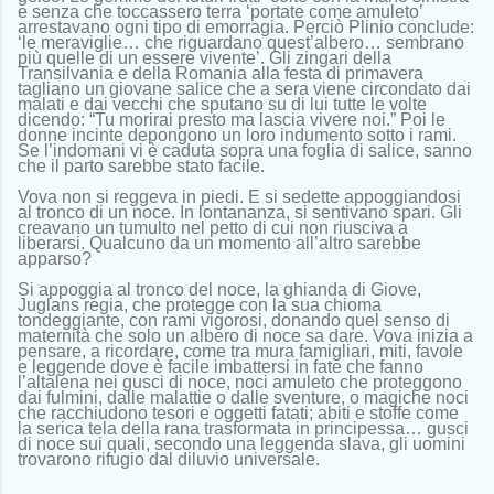
e senza che toccassero terra ‘portate come amuleto’
arrestavano ogni tipo di emorragia. Perciò Plinio conclude:
‘le meraviglie… che riguardano quest’albero… sembrano
più quelle di un essere vivente’. Gli zingari della
Transilvania e della Romania alla festa di primavera
tagliano un giovane salice che a sera viene circondato dai
malati e dai vecchi che sputano su di lui tutte le volte
dicendo: “Tu morirai presto ma lascia vivere noi.” Poi le
donne incinte depongono un loro indumento sotto i rami.
Se l’indomani vi è caduta sopra una foglia di salice, sanno
che il parto sarebbe stato facile.
Vova non si reggeva in piedi. E si sedette appoggiandosi
al tronco di un noce. In lontananza, si sentivano spari. Gli
creavano un tumulto nel petto di cui non riusciva a
liberarsi. Qualcuno da un momento all’altro sarebbe
apparso?
Si appoggia al tronco del noce, la ghianda di Giove,
Juglans regia, che protegge con la sua chioma
tondeggiante, con rami vigorosi, donando quel senso di
maternità che solo un albero di noce sa dare. Vova inizia a
pensare, a ricordare, come tra mura famigliari, miti, favole
e leggende dove è facile imbattersi in fate che fanno
l’altalena nei gusci di noce, noci amuleto che proteggono
dai fulmini, dalle malattie o dalle sventure, o magiche noci
che racchiudono tesori e oggetti fatati; abiti e stoffe come
la serica tela della rana trasformata in principessa… gusci
di noce sui quali, secondo una leggenda slava, gli uomini
trovarono rifugio dal diluvio universale.