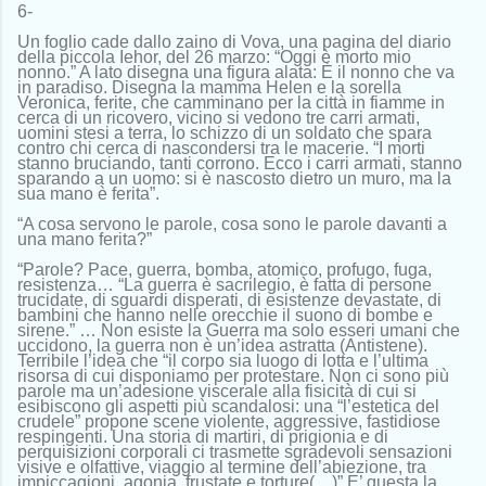
6-
Un foglio cade dallo zaino di Vova, una pagina del diario
della piccola Iehor, del 26 marzo: “Oggi è morto mio
nonno.” A lato disegna una figura alata: È il nonno che va
in paradiso. Disegna la mamma Helen e la sorella
Veronica, ferite, che camminano per la città in fiamme in
cerca di un ricovero, vicino si vedono tre carri armati,
uomini stesi a terra, lo schizzo di un soldato che spara
contro chi cerca di nascondersi tra le macerie. “I morti
stanno bruciando, tanti corrono. Ecco i carri armati, stanno
sparando a un uomo: si è nascosto dietro un muro, ma la
sua mano è ferita”.
“A cosa servono le parole, cosa sono le parole davanti a
una mano ferita?”
“Parole? Pace, guerra, bomba, atomico, profugo, fuga,
resistenza… “La guerra è sacrilegio, è fatta di persone
trucidate, di sguardi disperati, di esistenze devastate, di
bambini che hanno nelle orecchie il suono di bombe e
sirene.” … Non esiste la Guerra ma solo esseri umani che
uccidono, la guerra non è un’idea astratta (Antistene).
Terribile l’idea che “il corpo sia luogo di lotta e l’ultima
risorsa di cui disponiamo per protestare. Non ci sono più
parole ma un’adesione viscerale alla fisicità di cui si
esibiscono gli aspetti più scandalosi: una “l’estetica del
crudele” propone scene violente, aggressive, fastidiose
respingenti. Una storia di martiri, di prigionia e di
perquisizioni corporali ci trasmette sgradevoli sensazioni
visive e olfattive, viaggio al termine dell’abiezione, tra
impiccagioni, agonia, frustate e torture(…)” E’ questa la