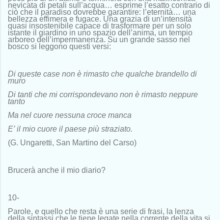
nevicata di petali sull’acqua… esprime l’esatto contrario di
ciò che il paradiso dovrebbe garantire: l’eternità… una
bellezza effimera e fugace. Una grazia di un’intensità
quasi insostenibile capace di trasformare per un solo
istante il giardino in uno spazio dell’anima, un tempio
arboreo dell’impermanenza. Su un grande sasso nel
bosco si leggono questi versi:
Di queste case non è rimasto che qualche brandello di
muro
Di tanti che mi corrispondevano non è rimasto neppure
tanto
Ma nel cuore nessuna croce manca
E’ il mio cuore il paese più straziato.
(G. Ungaretti, San Martino del Carso)
Brucerà anche il mio diario?
10-
Parole, e quello che resta è una serie di frasi, la lenza
della sintassi che le tiene legate nella corrente della vita si