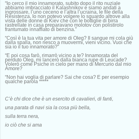
“Io cerco il mio innamorato, subito dopo il rito nuziale
abbiamo imbracciato il Kalashnikov e siamo andati a
ingrossare, l’uno ceceno e l’altra l’ucraina, le file della
Resistenza. Io non potevo volgere lo sguardo altrove alla
vista delle donne di Kiev che con le bottiglie di birra
rastrellate in casa preparavano molotov con polistirolo
frantumato innaffiato di benzina.”
“Così è la tua vita per amore di Oleg? Il sangue mi cola giù
dalla spalla, non riesco a muovermi, vieni vicino. Vuoi che
sia io il tuo innamorato?”
“E poi cosa farò, rimarrò vicino a te? Innamorata del
perduto Oleg, mi lancerò dalla bianca rupe di Leucade?
Volerò come Psiche in cielo per mano di Mercurio dal mio
Amore?
“Non hai voglia di parlare? Sai che cosa? E per esempio
qualche parola *****
C’è chi dice che è un esercito di cavalieri, di fanti,
una parata di navi sia la cosa più bella,
sulla terra nera,
io ciò che si ama