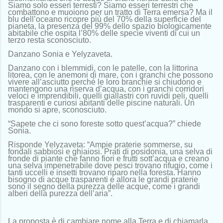
Siamo solo esseri terresti? Siamo esseri terrestri che
combattono e muoiono per un tratto di Terra emersa? Ma il
blu dell’oceano ricopre più del 70% della superficie del
pianeta, la presenza del 99% dello spazio biologicamente
abitabile che ospita l’80% delle specie viventi di cui un
terzo resta sconosciuto.
Danzano Sonia e Yelyzaveta.
Danzano con i blemmidi, con le patelle, con la littorina
litorea, con le anemoni di mare, con i granchi che possono
vivere all’asciutto perché le loro branchie si chiudono e
mantengono una riserva d’acqua, con i granchi corridori
veloci e imprendibili, quelli giallastri con ruvidi peli, quelli
trasparenti e curiosi abitanti delle piscine naturali. Un
mondo si apre, sconosciuto.
“Sapete che ci sono foreste sotto quest’acqua?” chiede
Sonia.
Risponde Yelyzaveta: “Ampie praterie sommerse, su
fondali sabbiosi e ghiaiosi. Prati di posidonia, una selva di
fronde di piante che fanno fiori e frutti sott’acqua e creano
una selva impenetrabile dove pesci trovano rifugio, come i
tanti uccelli e insetti trovano riparo nella foresta. Hanno
bisogno di acque trasparenti e allora le grandi praterie
sono il segno della purezza delle acque, come i grandi
alberi della purezza dell’aria”.
La proposta è di cambiare nome alla Terra e di chiamarla