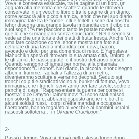
Vova le conserva essiccate, tra le pagine di un libro, un
agguato alla memoria che scatterà quando le ritroverà
conservate in un vecchio libro o tra le pagine di un diario,
come accadrà alla piccola amica, Iehor, che nel suo diario
immagina fate tra le fronde, elfi e folletti uscire dai boschi.
Iehor disegna una grande tavola imbandita con il cibo dei
suoi sogni: “A me piacciono tanto le patate novelle, di
quelle che si mangiano senza sbucciarle.” Nel disegno si
vede anche una torta e dei piatti di frutta fresca. Anche Yuri
ama fare colazione come Iehor e mostra una foto sul
cellulare di una tavola imbandita con uova, bacon,
avocado e dolci per una domenica di relax. E Yaroslava
Mahuchikh spera di ritrovare la sua amata città, Dnipro, e
le gli amici, le passeggiate, e il nostro delizioso borsch.
Quando vengono chiamati per nome, alla chiamata
rispondono: “Ci sono!”. Nel diario, la piccola Iehor disegna
alberi in fiamme. Tagliati all’altezza di un metro,
diventeranno sculture e verranno decorati. Seduto sui
tronchi colpiti e sradicati vicino al bunker di fortuna, Vova
immagina che i tronchi serviranno per fare tavole, sedie e
panche di casa. “Rappresentare la guerra per come si
mostra” dice Dmytro Hainetdinov: “Ci sono stati episodi
non solo di terrore: abbiamo esposto anche il cibo che
alcuni soldati russi, i corpi d’élite mandati a occupare
l’aeroporto, hanno regalato ai vecchi e ai bambini ucraini
nascosti sottoterra… in
Ukraine Crucifixion.
”
2-
Passò il tempo. Vova si ritrovò nello stesso luogo dopo