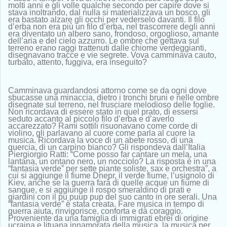
molti anni e gli volle qualche secondo per capire dove si
stava inoltrando, dal nulla si materializzava un bosco, gli
era bastato alzare gli occhi per vederselo davanti. Il filo
d’erba non era più un filo d’erba, nel trascorrere degli anni
era diventato un albero sano, frondoso, orgoglioso, amante
dell’aria e del cielo azzurro. Le ombre che gettava sul
terreno erano raggi trattenuti dalle chiome verdeggianti,
disegnavano tracce e vie segrete. Vova camminava cauto,
turbato, attento, fuggiva, era inseguito?
Camminava guardandosi attorno come se da ogni dove
sbucasse una minaccia, dietro i tronchi bruni e nelle ombre
disegnate sul terreno, nel frusciare melodioso delle foglie.
Non ricordava di essere stato in quel prato, di essersi
seduto accanto al piccolo filo d’erba e d’averlo
accarezzato? Rami sottili risuonavano come corde di
violino, gli parlavano al cuore come parla al cuore la
musica. Ricordava la voce di un abete rosso, di una
quercia, di un carpino bianco? Gli rispondeva dall’Italia
Piergiorgio Ratti: “Come posso far cantare un mela, una
lantana, un ontano nero, un nocciolo? La risposta è in una
“fantasia verde” per sette piante soliste, sax e orchestra”, a
cui si aggiunge il fiume Dnepr, il verde fiume, l’usignolo di
Kiev, anche se la guerra farà di quelle acque un fiume di
sangue, e si aggiunge il rospo smeraldino di prati e
giardini con il pu puup pup del suo canto in ore serali. Una
“fantasia verde” è stata creata. Fare musica in tempo di
guerra aiuta, rinvigorisce, conforta e dà coraggio.
Proveniente da una famiglia di immigrati ebrei di origine
ucraina e lituana innamorata della musica, la musica per