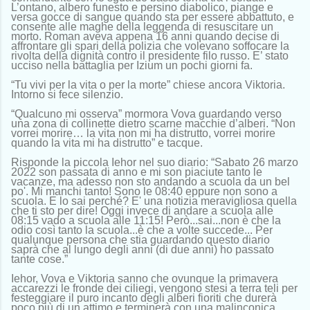
L’ontano, albero funesto e persino diabolico, piange e
versa gocce di sangue quando sta per essere abbattuto, e
consente alle maghe della leggenda di resuscitare un
morto. Roman aveva appena 16 anni quando decise di
affrontare gli spari della polizia che volevano soffocare la
rivolta della dignità contro il presidente filo russo. E’ stato
ucciso nella battaglia per Izium un pochi giorni fa.
“Tu vivi per la vita o per la morte” chiese ancora Viktoria.
Intorno si fece silenzio.
“Qualcuno mi osserva” mormora Vova guardando verso
una zona di collinette dietro scarne macchie d’alberi. “Non
vorrei morire… la vita non mi ha distrutto, vorrei morire
quando la vita mi ha distrutto” e tacque.
Risponde la piccola Iehor nel suo diario: “Sabato 26 marzo
2022 son passata di anno e mi son piaciute tanto le
vacanze, ma adesso non sto andando a scuola da un bel
po'. Mi manchi tanto! Sono le 08:40 eppure non sono a
scuola. E lo sai perché? E' una notizia meravigliosa quella
che ti sto per dire! Oggi invece di andare a scuola alle
08:15 vado a scuola alle 11:15! Però...sai...non è che la
odio così tanto la scuola...è che a volte succede... Per
qualunque persona che stia guardando questo diario
saprà che al lungo degli anni (di due anni) ho passato
tante cose.”
Iehor, Vova e Viktoria sanno che
ovunque la primavera
accarezzi le fronde dei ciliegi, vengono stesi a terra teli per
festeggiare il puro incanto degli alberi fioriti che durerà
poco più di un attimo e terminerà con una malinconica