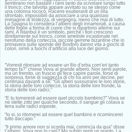
sembrano non bastare i rami tanto da scivolare lungo tutto
il tronco; che talvolta appare avvitato su se stesso come
una colonna rococò. Racemi esuberanti di un lilla
sfrontato, impossibili da associare a una qualsiasi
immagine di tristezza, di vergogna, meno che mai di lutto.
La Spagna lo considera l’albero degli innamorati, a causa
delle foglie a forma di cuore che si dipartono alterne sui
rami. A Istanbul è un simbolo, perché i fiori crescono
direttamente sul tronco, come ametiste incastonate nel
nerofumo della corteccia, piccole gemme bizantine che in
primavera sulle sponde del Bosforo danno vita a giochi di
colori, simili a fuochi d’artificio alla luce del giorno.
“Vorresti ritornare ad essere un filo d’erba com’eri tanto
tempo fa?” chiese Vova al grande albero. Non sentì parole,
ma un fremito, un fruscio gli fece capire parole, forse di
sorpresa, forse di saggezza di chi ha anni per decine, per
centinaia davanti a sé: “Gli alberi sussurrano le loro storie,
la storia delle loro cortecce, la storia delle loro fronde, la
storia delle loro radici.”
“E tu torneresti ad essere quel piccolo bambino?” Vova se
ne stette zitto per qualche secondo, il sangue gli colava a
terra sulle radici esposte.
“Io si, io ritornerei ad essere quel bambino e ricomincerei
tutto daccapo.”
“Il primo amore non si scorda mai, comincia da qua” disse
l’albero. Vova non lo capì? Ma subito sentì un pianto. La