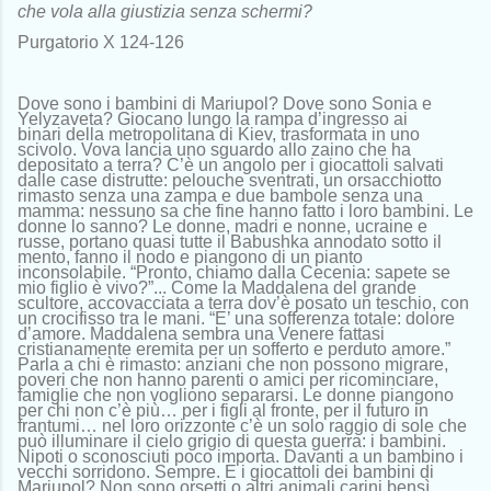
che vola alla giustizia senza schermi?
Purgatorio X 124-126
Dove sono i bambini di Mariupol? Dove sono Sonia e
Yelyzaveta? Giocano lungo la rampa d’ingresso ai
binari della metropolitana di Kiev, trasformata in uno
scivolo. Vova lancia uno sguardo allo zaino che ha
depositato a terra? C’è un angolo per i giocattoli salvati
dalle case distrutte: pelouche sventrati, un orsacchiotto
rimasto senza una zampa e due bambole senza una
mamma: nessuno sa che fine hanno fatto i loro bambini. Le
donne lo sanno? Le donne, madri e nonne, ucraine e
russe, portano quasi tutte il Babushka annodato sotto il
mento, fanno il nodo e piangono di un pianto
inconsolabile. “Pronto, chiamo dalla Cecenia: sapete se
mio figlio è vivo?”... Come la Maddalena del grande
scultore, accovacciata a terra dov’è posato un teschio, con
un crocifisso tra le mani. “E’ una sofferenza totale: dolore
d’amore. Maddalena sembra una Venere fattasi
cristianamente eremita per un sofferto e perduto amore.”
Parla a chi è rimasto: anziani che non possono migrare,
poveri che non hanno parenti o amici per ricominciare,
famiglie che non vogliono separarsi. Le donne piangono
per chi non c’è più… per i figli al fronte, per il futuro in
frantumi… nel loro orizzonte c’è un solo raggio di sole che
può illuminare il cielo grigio di questa guerra: i bambini.
Nipoti o sconosciuti poco importa. Davanti a un bambino i
vecchi sorridono. Sempre. E i giocattoli dei bambini di
Mariupol? Non sono orsetti o altri animali carini bensì