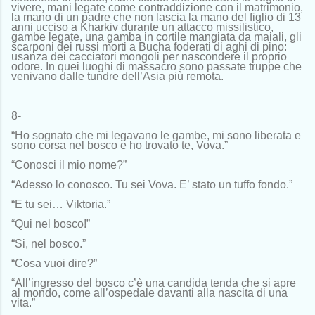
vivere, mani legate come contraddizione con il matrimonio,
la mano di un padre che non lascia la mano del figlio di 13
anni ucciso a Kharkiv durante un attacco missilistico,
gambe legate, una gamba in cortile mangiata da maiali, gli
scarponi dei russi morti a Bucha foderati di aghi di pino:
usanza dei cacciatori mongoli per nascondere il proprio
odore. In quei luoghi di massacro sono passate truppe che
venivano dalle tundre dell’Asia più remota.
8-
“Ho sognato che mi legavano le gambe, mi sono liberata e
sono corsa nel bosco e ho trovato te, Vova.”
“Conosci il mio nome?”
“Adesso lo conosco. Tu sei Vova. E’ stato un tuffo fondo.”
“E tu sei… Viktoria.”
“Qui nel bosco!”
“Si, nel bosco.”
“Cosa vuoi dire?”
“All’ingresso del bosco c’è una candida tenda che si apre
al mondo, come all’ospedale davanti alla nascita di una
vita.”