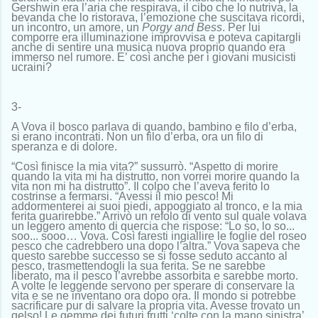
Gershwin era l’aria che respirava, il cibo che lo nutriva, la
bevanda che lo ristorava, l’emozione che suscitava ricordi,
un incontro, un amore, un
Porgy and Bess
. Per lui
comporre era illuminazione improvvisa e poteva capitargli
anche di sentire una musica nuova proprio quando era
immerso nel rumore. E’ così anche per i giovani musicisti
ucraini?
3-
A Vova il bosco parlava di quando, bambino e filo d’erba,
si erano incontrati. Non un filo d’erba, ora un filo di
speranza e di dolore.
“Così finisce la mia vita?” sussurrò. “Aspetto di morire
quando la vita mi ha distrutto, non vorrei morire quando la
vita non mi ha distrutto”. Il colpo che l’aveva ferito lo
costrinse a fermarsi. “Avessi il mio pesco! Mi
addormenterei ai suoi piedi, appoggiato al tronco, e la mia
ferita guarirebbe.” Arrivò un refolo di vento sul quale volava
un leggero amento di quercia che rispose: “Lo so, lo so...
soo... sooo… Vova. Così faresti ingiallire le foglie del roseo
pesco che cadrebbero una dopo l’altra.” Vova sapeva che
questo sarebbe successo se si fosse seduto accanto al
pesco, trasmettendogli la sua ferita. Se ne sarebbe
liberato, ma il pesco l’avrebbe assorbita e sarebbe morto.
A volte le leggende servono per sperare di conservare la
vita e se ne inventano ora dopo ora. Il mondo si potrebbe
sacrificare pur di salvare la propria vita. Avesse trovato un
gelso! Le gemme dei futuri frutti ‘colte con la mano sinistra’