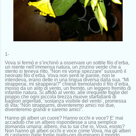
1-
Vova si fermò e s’inchinò a osservare un sottile filo d’erba,
un niente nell’immensa natura, un zinzino verde che a
stento si teneva ritto. “Non mi vorrai spezzare” sussurrò il
neonato filo d’erba. Vova non sentì le parole, non le
intendeva, erano dette in una lingua diversa dalla sua. “Mi
strapperai, mi strapperai?” chiese tremolando il filo d’erba,
mosso da un alito di vento, un fremito, un leggero fremito di
infantile natura. Si affidò al vento, alle irrequiete foglie del
pioppo che ogni piccola brezza muove sfarfallanti di
bagliori argentati, ‘sostanza visibile del vento’, promessa
di vita: “Non strapparmi, diventeremo amici noi due,
diventeremo grandi e saremo amici”.
Hanno gli alberi un cuore? Hanno occhi e voce? E’ mai
accaduto che un albero rispondesse a una semplice
domanda umana: albero, ma tu sai che io, Vova, esisto?
Non hanno gli alberi occhi e voce come Vova, ma gli alberi
di castagno dalle foglie giallo-oro illuminano il mondo.