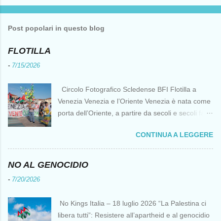
Post popolari in questo blog
FLOTILLA
-
7/15/2026
Circolo Fotografico Scledense BFI Flotilla a
Venezia Venezia e l’Oriente Venezia è nata come
porta dell’Oriente, a partire da secoli e secoli fa ai
tempi delle Crociate dove le capacità nautiche e
CONTINUA A LEGGERE
di cantierizzazione veneziane divennero preziose
per tutti i crociati diretti a Gerusalemme. Proprio
le crociate fornirono ai veneziani l’occasione per
NO AL GENOCIDIO
ottenere vantaggi strategici fondamentali e alla
-
7/20/2026
lunga portarono alla conquista di Costantinopoli,
erano i tempi della quarta crociata nei primi anni
No Kings Italia – 18 luglio 2026 “La Palestina ci
del Duecento. Dal XIII al XV secolo Venezia
libera tutti”: Resistere all’apartheid e al genocidio
continuò ad avere un ruolo fondamentale nei