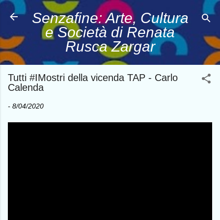
Passa ai contenuti principali
Senzafine: Arte, Cultura
e Società di Renata
Rusca Zargar
Tutti #IMostri della vicenda TAP - Carlo
Calenda
-
8/04/2020