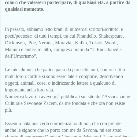
coloro che volessero partecipare, di qualsiasi età, a partire da
qualsiasi momento.
In passato, abbiamo letto brani di numerosi scrittori/scrittrici e
poeti/poetesse di tutti i tempi, tra cui Pirandello, Shakespeare,
Dickinson, Poe, Neruda, Moravia, Kafka, Tolstoj, Woolf,
Maraini e tantissimi altri, compreso brani da “L’Enciclopedia
dell’Umorismo”.
Le mie alunne, che partecipano da parecchi anni, hanno scritto
molti loro ricordi e si sono esercitate a comporre, descrivendo
oggetti, animali, cose, o indirizzando lettere a qualcuno di
importante nella loro vita.
Numerosi lavori li avevo già pubblicati sul sito dell’Associazione
Culturale Savonese Zacem, da me fondata e che ora non esiste
più.
Essendo nata una certa confidenza tra di noi, che comprende
anche le signore che io porto con me da Savona, mi era stato
chiesto di conoscere Dante e Alessandro Manzoni. Le mie allieve,