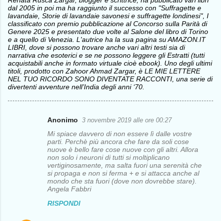
Renata Rusca Zargar, blogger e scrittrice, ha pubblicato vari libri
dal 2005 in poi ma ha raggiunto il successo con "Suffragette e
lavandaie, Storie di lavandaie savonesi e suffragette londinesi", I
classificato con premio pubblicazione al Concorso sulla Parità di
Genere 2025 e presentato due volte al Salone del libro di Torino
e a quello di Venezia. L'autrice ha la sua pagina su AMAZON.IT
LIBRI, dove si possono trovare anche vari altri testi sia di
narrativa che esoterici e se ne possono leggere gli Estratti (tutti
acquistabili anche in formato virtuale cioè ebook). Uno degli ultimi
titoli, prodotto con Zahoor Ahmad Zargar, è LE MIE LETTERE
NEL TUO RICORDO SONO DIVENTATE RACCONTI, una serie di
divertenti avventure nell’India degli anni ‘70.
Anonimo
3 novembre 2019 alle ore 00:27
C
Mi spiace davvero di non essere lì dalle vostre
o
parti. Perchè più ancora che fare da soli cose
nuove è bello fare cose nuove con gli altri. Allora
m
non solo i neuroni di tutti si moltiplicano
vertiginosamente, ma salta fuori una serenità che
m
si propaga e non si ferma + e si attacca anche al
e
mondo che sta fuori (dove non dovrebbe stare).
Angela Fabbri
n
RISPONDI
t