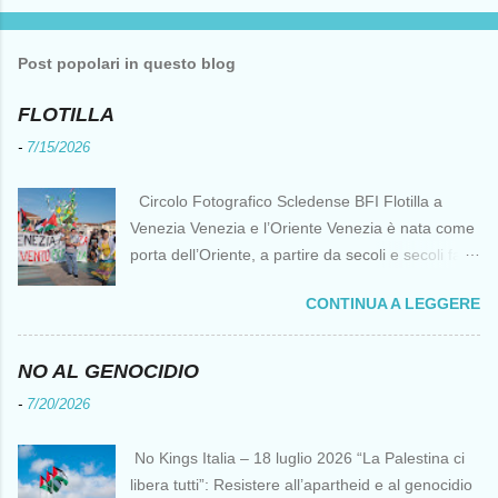
P
o
s
t
Post popolari in questo blog
a
u
n
FLOTILLA
c
o
-
7/15/2026
m
m
e
Circolo Fotografico Scledense BFI Flotilla a
n
Venezia Venezia e l’Oriente Venezia è nata come
t
o
porta dell’Oriente, a partire da secoli e secoli fa ai
tempi delle Crociate dove le capacità nautiche e
CONTINUA A LEGGERE
di cantierizzazione veneziane divennero preziose
per tutti i crociati diretti a Gerusalemme. Proprio
le crociate fornirono ai veneziani l’occasione per
NO AL GENOCIDIO
ottenere vantaggi strategici fondamentali e alla
-
7/20/2026
lunga portarono alla conquista di Costantinopoli,
erano i tempi della quarta crociata nei primi anni
No Kings Italia – 18 luglio 2026 “La Palestina ci
del Duecento. Dal XIII al XV secolo Venezia
libera tutti”: Resistere all’apartheid e al genocidio
continuò ad avere un ruolo fondamentale nei