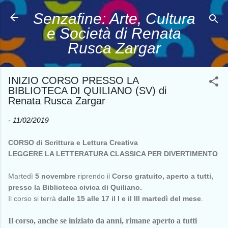
Passa ai contenuti principali
Senzafine: Arte, Cultura
e Società di Renata
Rusca Zargar
INIZIO CORSO PRESSO LA
BIBLIOTECA DI QUILIANO (SV) di
Renata Rusca Zargar
-
11/02/2019
CORSO di Scrittura e Lettura Creativa
LEGGERE LA LETTERATURA CLASSICA PER DIVERTIMENTO
Martedì
5 novembre
riprendo il
Corso gratuito, aperto a tutti,
presso la Biblioteca civica di Quiliano.
Il corso si terrà
dalle 15 alle 17 il I e il III martedì del mese
.
Il corso, anche se iniziato da anni, rimane aperto a tutti