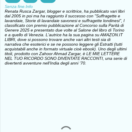
Senza fine.Info
Renata Rusca Zargar, blogger e scrittrice, ha pubblicato vari libri
dal 2005 in poi ma ha raggiunto il successo con "Suffragette e
lavandaie, Storie di lavandaie savonesi e suffragette londinesi", I
classificato con premio pubblicazione al Concorso sulla Parità di
Genere 2025 e presentato due volte al Salone del libro di Torino
e a quello di Venezia. L'autrice ha la sua pagina su AMAZON.IT
LIBRI, dove si possono trovare anche vari altri testi sia di
narrativa che esoterici e se ne possono leggere gli Estratti (tutti
acquistabili anche in formato virtuale cioè ebook). Uno degli ultimi
titoli, prodotto con Zahoor Ahmad Zargar, è LE MIE LETTERE
NEL TUO RICORDO SONO DIVENTATE RACCONTI, una serie di
divertenti avventure nell’India degli anni ‘70.
C
o
m
m
e
n
t
i