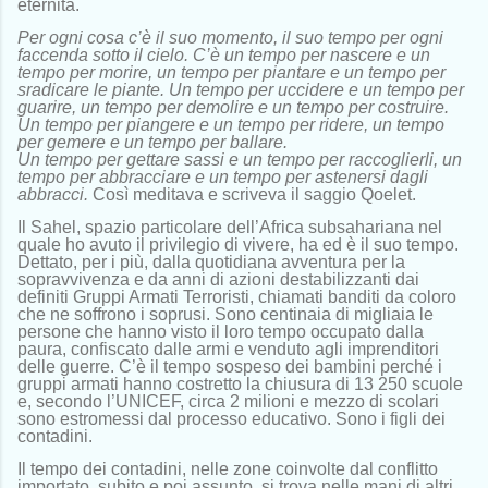
eternità.
Per ogni cosa c’è il suo momento, il suo tempo per ogni
faccenda sotto il cielo. C’è un tempo per nascere e un
tempo per morire, un tempo per piantare e un tempo per
sradicare le piante. Un tempo per uccidere e un tempo per
guarire, un tempo per demolire e un tempo per costruire.
Un tempo per piangere e un tempo per ridere, un tempo
per gemere e un tempo per ballare.
Un tempo per gettare sassi e un tempo per raccoglierli, un
tempo per abbracciare e un tempo per astenersi dagli
abbracci.
Così meditava e scriveva il saggio Qoelet.
Il Sahel, spazio particolare dell’Africa subsahariana nel
quale ho avuto il privilegio di vivere, ha ed è il suo tempo.
Dettato, per i più, dalla quotidiana avventura per la
sopravvivenza e da anni di azioni destabilizzanti dai
definiti Gruppi Armati Terroristi, chiamati banditi da coloro
che ne soffrono i soprusi. Sono centinaia di migliaia le
persone che hanno visto il loro tempo occupato dalla
paura, confiscato dalle armi e venduto agli imprenditori
delle guerre. C’è il tempo sospeso dei bambini perché i
gruppi armati hanno costretto la chiusura di 13 250 scuole
e, secondo l’UNICEF, circa 2 milioni e mezzo di scolari
sono estromessi dal processo educativo. Sono i figli dei
contadini.
Il tempo dei contadini, nelle zone coinvolte dal conflitto
importato, subito e poi assunto, si trova nelle mani di altri