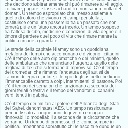
che decidono arbitrariamente chi può rimanere al villaggio,
coltivare, pagare le tasse ai banditi e non sapere nulla del
domani. Un tempo espropriato che, messo assieme a
quello di coloro che vivono nei campi per sfollati,
costituisce come una passerella tra un passato che non
tornerà più e un futuro ancora incerto. Un tempo sospeso
tra l’attesa di cibo, medicine e condizioni di vita degne e il
timore di perdere quel poco di vita che rimane mentre la
politica rimane a guardare.
Le strade della capitale Niamey sono un quotidiana
metafora dei tempi che accomunano e dividono i cittadini.
C’è il tempo delle auto diplomatiche o dei ministri, quello
delle ambulanze che annunciano l’urgenza, quello delle
migliaia di taxi che si fermano d’improvviso. C’è il tempo
dei dromedari che ritmano l’andatura degli autisti dei
camion di legna e, infine, il tempo degli asinelli che tirano
l’immancabile carretto a colpi, intermittenti, di bastone. Poi
c’è il tempo dei semafori che funzionano a seconda dei
giorni feriali o festivi e il tempo dei venditori di canarini
verdi tenuti in gabbia.
C’è il tempo dei militari al potere nell’Alleanza degli Stati
del Sahel, denominatasi AES. Un tempo rassicurante
perché fissato a cinque anni di governo e magari
rinnovabili o modellabili a seconda delle circostanze che
verranno. Un tempo di promesse che, come sempre in
politica, impegnano soprattutto chi le ascolta e dunque un