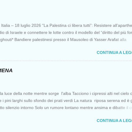
 l’Oriente, ruolo che si incrinò con la scoperta delle Indie Occidentali d
onia della sorte, di un genovese originario di quella Repubblica Marinar
lle nemiche più battagliere di Venezia. FLOTILLA Un flottiglia di 39 picco
talia – 18 luglio 2026 “La Palestina ci libera tutti”: Resistere all’aparth
partita da Barcellona il 12 aprile per una missione non violenta che ha t
io di Israele e connettere le lotte contro il modello del “diritto del più fo
 principali quello di portare aiuti a...
houti* Bandiere palestinesi presso il Mausoleo di Yasser Arafat alla
a “totale impunità ” di Israele ha dato inizio a un’“era del diritto del più
CONTINUA A LE
recedenti da decenni, rappresentando una minaccia per l’umanità, non
stinesi. Con il sostegno dell’ Occidente coloniale , Italia compresa, Israe
do a Gaza il primo genocidio al mondo trasmesso in diretta streaming
OMENA
do violenze genocidarie in Cisgiordania e in Libano, minando gravemen
nternazionale. Ciò ha incoraggiato le recenti guerre o minacce di aggress
degli Stati Uniti contro i popoli di Venezuela, Iran, Cuba, Canada,
a luce della notte mentre sorge l'alba Tacciono i cipressi alti nel cielo 
ia, Oman , tra gli altri, che non hanno precedenti nell’eliminare ogni
e i pini larghi sullo sfondo dei prati verdi La natura riposa serena ed è 
i “diritti umani” e “democrazia”. C...
tto silenzio intorno Solo un rumore lontano mentre ansima e dibatte il 
ell'uomo che non conosce pace Renata Rusca Zargar VEDI ANCHE:
CONTINUA A LE
ww.senzafine.info/2026/07/romena.html