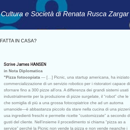
Passa ai contenuti principali
, Cultura e Società di Renata Rusca Zargar
FATTA IN CASA?
Scrive James HANSEN
in Nota Diplomatica
"Pizza fotocopiata
— […] Picnic, una startup americana, ha iniziato
commercializzazione di un servizio robotico per i ristoratori capace di
sfornare fino a 300 pizze all’ora. A differenza dei grandi sistemi usati
industrialmente per la produzione di pizze surgelate, il “robot” che l
che somiglia di più a una grossa fotocopiatrice che ad un automa
umanoide—è abbastanza piccolo da stare nella cucina di una pizzeri
usa ingredienti freschi e permette ricette “customizzate” a secondo d
gusti del cliente. Nell’insieme il procedimento si chiama “pizza as a
service” perché la Picnic non vende la pizza e non vende neanche i