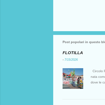
Post popolari in questo b
FLOTILLA
-
7/15/2026
Circolo F
nata come 
dove le c
i crociati
per otten
Costantin
al XV sec