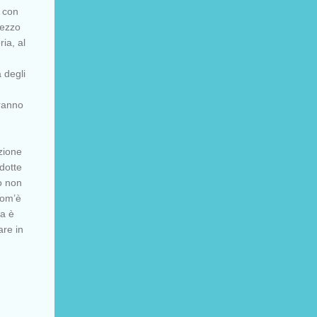
” con
rezzo
ria, al
 degli
aranno
zione
odotte
o non
com’è
na è
are in