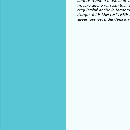
libro di Torino e a quello d
trovare anche vari altri testi 
acquistabili anche in formato
Zargar, è LE MIE LETTERE
avventure nell’India degli ann
C
o
m
m
e
n
t
i