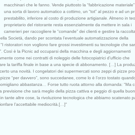
macchinari che le fanno. Vende piuttosto la “fabbricazione materiale
una sorta di lavoro automatico a cottimo, un “tot” al pezzo e ad un p
prestabilito, inferiore al costo di produzione artigianale. Almeno in teo
proprietario del ristorante resta essenzialmente da mettere in sala i
camerieri per raccogliere le “comande” dei clienti e gestire la raccolta
ella Società, dando per scontata l’eventuale automatizzazione della
: “I ristoratori non vogliono fare grossi investimenti su tecnologie che s
.”. Così è la Picnic ad occuparsi della macchina e degli aggiornamenti
ente come nei contratti di noleggio delle fotocopiatrici d’ufficio che
lare la tariffa finale in base a una specie di abbonamento. […] La produ
 certo una novità. I congelatori dei supermercati sono zeppi di pizze pr
zze “per davvero”, sono succedanee, come lo è l’orzo tostato quand
 Somigliano abbastanza… Forse tutto ruota attorno alla domanda: “Ma 
 previsione che sarà meglio della pizza cattiva e peggio di quella buo
n tante altre cose, la rivoluzione tecnologica che abbiamo scatenato p
trionfare l’accettabile mediocrità.[…]"