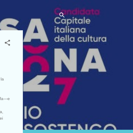
 la
e fa—e
a,
ei