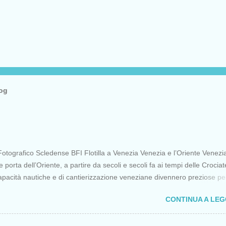
log
otografico Scledense BFI Flotilla a Venezia Venezia e l’Oriente Venezi
porta dell’Oriente, a partire da secoli e secoli fa ai tempi delle Crociat
apacità nautiche e di cantierizzazione veneziane divennero preziose per 
 diretti a Gerusalemme. Proprio le crociate fornirono ai veneziani l’occa
CONTINUA A LE
ere vantaggi strategici fondamentali e alla lunga portarono alla conquist
opoli, erano i tempi della quarta crociata nei primi anni del Duecento. Da
olo Venezia continuò ad avere un ruolo fondamentale nei rapporti tra