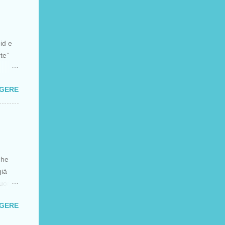
a
a che
li
eid e
ra i
rte”
 forte
GGERE
 solo
le sta
 e sta
te il
ione
che
già
cuore
GGERE