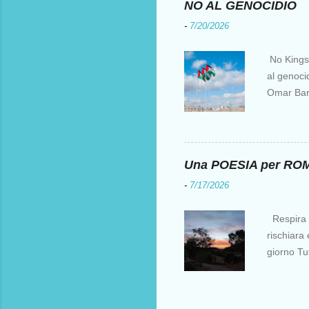
NO AL GENOCIDIO
l’Europa e
-
7/20/2026
parte, ir
fu una de
No Kings I
natanti è 
al genocid
suoi scopi
Omar Barg
Muqata'a L
” senza p
per i pale
commetten
Una POESIA per R
perpetran
-
7/17/2026
diritto i
da parte 
Respira l
Groenland
rischiara 
parvenza d
giorno Tu
malato d
https://w