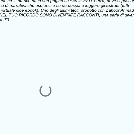
i Venezia. L'autrice ha la sua pagina su AMAZON.IT LIBRI, dove si posso
sia di narrativa che esoterici e se ne possono leggere gli Estratti (tutti
 virtuale cioè ebook). Uno degli ultimi titoli, prodotto con Zahoor Ahmad
 NEL TUO RICORDO SONO DIVENTATE RACCONTI, una serie di divert
i ‘70.