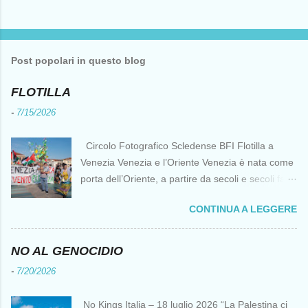
P
o
s
t
Post popolari in questo blog
a
u
n
FLOTILLA
c
o
-
7/15/2026
m
m
e
Circolo Fotografico Scledense BFI Flotilla a
n
Venezia Venezia e l’Oriente Venezia è nata come
t
o
porta dell’Oriente, a partire da secoli e secoli fa ai
tempi delle Crociate dove le capacità nautiche e
CONTINUA A LEGGERE
di cantierizzazione veneziane divennero preziose
per tutti i crociati diretti a Gerusalemme. Proprio
le crociate fornirono ai veneziani l’occasione per
NO AL GENOCIDIO
ottenere vantaggi strategici fondamentali e alla
-
7/20/2026
lunga portarono alla conquista di Costantinopoli,
erano i tempi della quarta crociata nei primi anni
No Kings Italia – 18 luglio 2026 “La Palestina ci