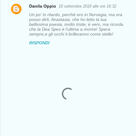
Danila Oppio
18 settembre 2018 alle ore 16:32
C
Un po' in ritardo, perché ero in Norvegia, ma ora
o
posso dirti, Anastasia, che ho letto la tua
bellissima poesia, molto triste, è vero, ma ricorda
m
che la Dea Spes è l'ultima a morire! Spera
sempre,e gli occhi ti brilleranno come stelle!
m
RISPONDI
e
n
t
i