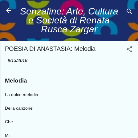
Passa ai contenuti principali
Senzafine: Arte, Cultura
e Società di Renata
Rusca Zargar
POESIA DI ANASTASIA: Melodia
-
9/13/2018
Melodia
La dolce melodia
Della canzone
Che
Mi