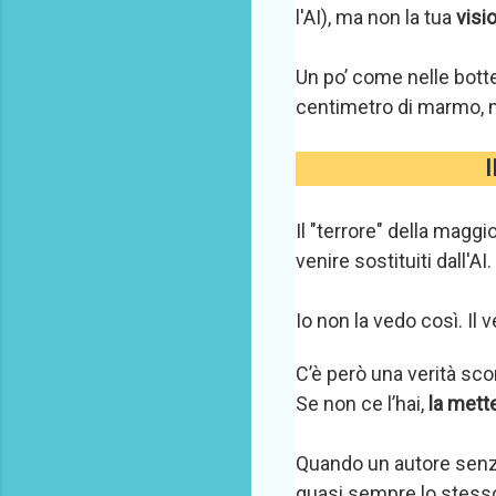
l'AI), ma non la tua
visi
Un po’ come nelle bott
centimetro di marmo, m
I
Il "terrore" della maggi
venire sostituiti dall'AI.
Io non la vedo così. Il 
C’è però una verità sco
Se non ce l’hai,
la mett
Quando un autore senza id
quasi sempre lo stesso