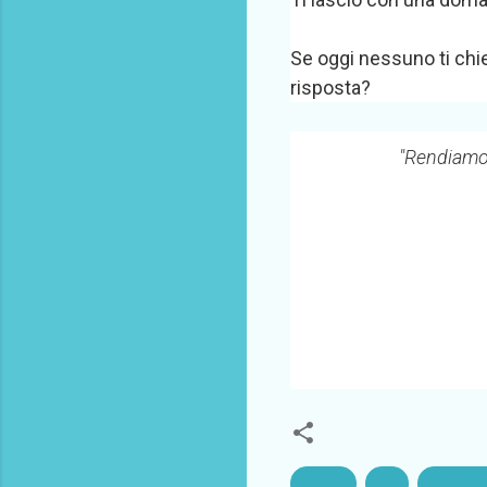
Se oggi nessuno ti ch
risposta?
"Rendiamo i
cultura
libri
pubblica