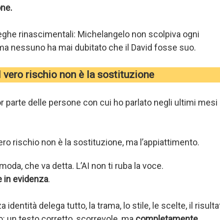
one.
eghe rinascimentali: Michelangelo non scolpiva ogni
a nessuno ha mai dubitato che il David fosse suo.
l vero rischio non è la sostituzione
or parte delle persone con cui ho parlato negli ultimi mesi 
vero rischio non è la sostituzione, ma l’appiattimento.
moda, che va detta. L’AI non ti ruba la voce.
e in evidenza
.
entità delega tutto, la trama, lo stile, le scelte, il risulta
: un testo corretto, scorrevole, ma
completamente