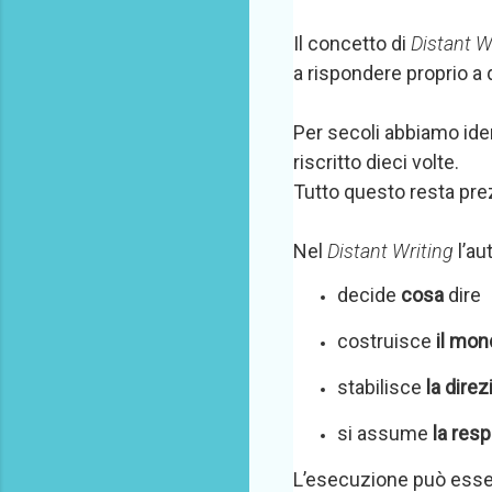
Il concetto di
Distant W
a rispondere proprio a 
Per secoli abbiamo ident
riscritto dieci volte.
Tutto questo resta prez
Nel
Distant Writing
l’au
decide
cosa
dire
costruisce
il mon
stabilisce
la direz
si assume
la res
L’esecuzione può essere