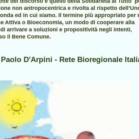
nte del discorso è quello della Solidarietà al Tutto p
sione non antropocentrica e rivolta al rispetto dell’Un
conda ed in cui siamo. Il termine più appropriato per 
e Attiva o
Bioeconomia,
un modo di cooperare alla
di arrivare a soluzioni e propositività negli intenti,
rso il Bene Comune.
Paolo D'Arpini - Rete Bioregionale Ital