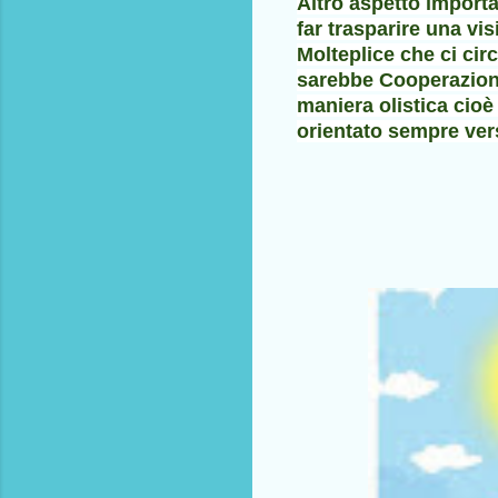
Altro aspetto importa
far trasparire una vi
Molteplice che ci cir
sarebbe Cooperazion
maniera olistica cioè 
orientato sempre ve