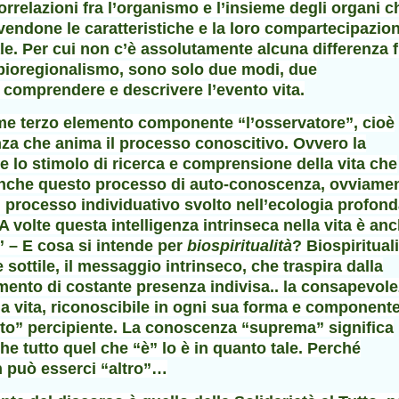
rrelazioni fra l’organismo e l’insieme degli organi c
ndone le caratteristiche e la loro compartecipazion
e. Per cui non c’è assolutamente alcuna differenza f
bioregionalismo, sono solo due modi, due
 comprendere e descrivere l’evento vita.
e terzo elemento componente “l’osservatore”, cioè
nza che anima il processo conoscitivo. Ovvero la
e lo stimolo di ricerca e comprensione della vita che
Anche questo processo di auto-conoscenza, ovviamen
l processo individuativo svolto nell’ecologia profond
A volte questa intelligenza intrinseca nella vita è an
à” – E cosa si intende per
biospiritualità
? Biospirituali
 sottile, il messaggio intrinseco, che traspira dalla
timento di costante presenza indivisa.. la consapevol
ella vita, riconoscibile in ogni sua forma e componente
to” percipiente. La conoscenza “suprema” significa
e tutto quel che “è” lo è in quanto tale. Perché
n può esserci “altro”…