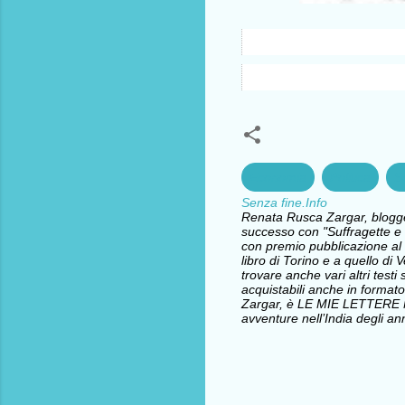
Economia
Politica
Sp
Senza fine.Info
Renata Rusca Zargar, blogger 
successo con "Suffragette e l
con premio pubblicazione al 
libro di Torino e a quello d
trovare anche vari altri testi 
acquistabili anche in formato
Zargar, è LE MIE LETTERE
avventure nell’India degli ann
C
o