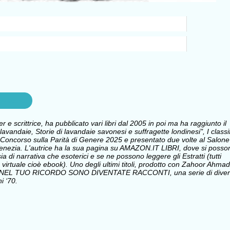
iritualità
e scrittrice, ha pubblicato vari libri dal 2005 in poi ma ha raggiunto il
avandaie, Storie di lavandaie savonesi e suffragette londinesi", I classi
Concorso sulla Parità di Genere 2025 e presentato due volte al Salone
i Venezia. L'autrice ha la sua pagina su AMAZON.IT LIBRI, dove si posso
sia di narrativa che esoterici e se ne possono leggere gli Estratti (tutti
 virtuale cioè ebook). Uno degli ultimi titoli, prodotto con Zahoor Ahmad
 NEL TUO RICORDO SONO DIVENTATE RACCONTI, una serie di divert
i ‘70.