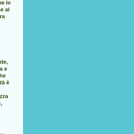
he lo
e al
ra
te,
a e
che
tà è
ezza
,