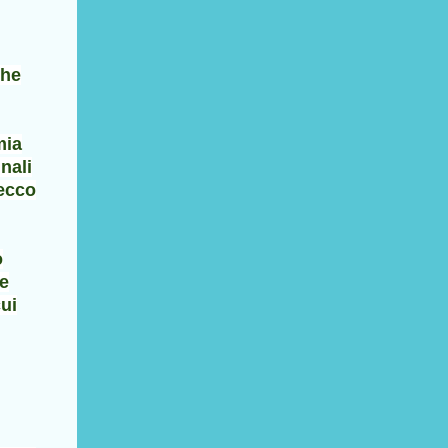
che
mia
nali
(ecco
o
 e
cui