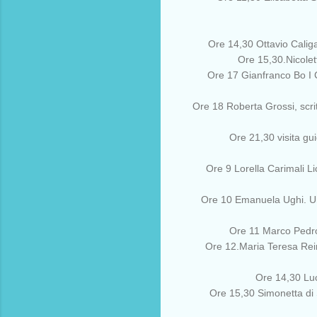
Ore 14,30 Ottavio Caliga
Ore 15,30.Nicole
Ore 17 Gianfranco Bo I 
Ore 18 Roberta Grossi, scrit
Ore 21,30 visita gu
Ore 9 Lorella Carimali Li
Ore 10 Emanuela Ughi. Uni
Ore 11 Marco Pedro
Ore 12.Maria Teresa Reiner
Ore 14,30 Luc
Ore 15,30 Simonetta di 