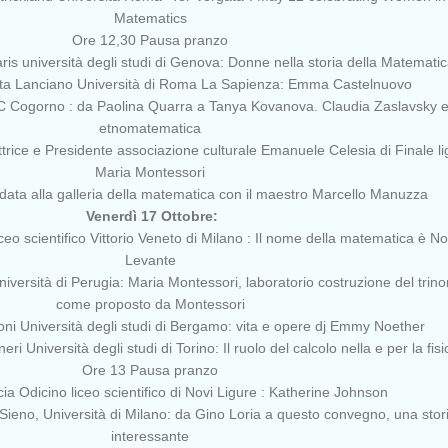
Matematics
Ore 12,30 Pausa pranzo
ris università degli studi di Genova: Donne nella storia della Matemati
tta Lanciano Università di Roma La Sapienza: Emma Castelnuovo
C Cogorno : da Paolina Quarra a Tanya Kovanova. Claudia Zaslavsky e 
etnomatematica
trice e Presidente associazione culturale Emanuele Celesia di Finale li
Maria Montessori
idata alla galleria della matematica con il maestro Marcello Manuzza
Venerdì 17 Ottobre:
ceo scientifico Vittorio Veneto di Milano : Il nome della matematica è N
Levante
versità di Perugia: Maria Montessori, laboratorio costruzione del trin
come proposto da Montessori
ni Università degli studi di Bergamo: vita e opere dj Emmy Noether
i Università degli studi di Torino: Il ruolo del calcolo nella e per la fis
Ore 13 Pausa pranzo
ia Odicino liceo scientifico di Novi Ligure : Katherine Johnson
Sieno, Università di Milano: da Gino Loria a questo convegno, una stor
interessante