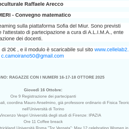
oculturale Raffaele Arecco
ERI - Convegno matematico
eaming sulla piattaforma Sofia del Miur. Sono previsti
e l'attestato di partecipazione a cura di A.L.I.M.A., ente
azione dei docenti.
 è di 20€ , e il modulo è scaricabile sul sito
www.cellelab2.i
:
c.camoirano50@gmail.com
O: RAGAZZE CON I NUMERI 16-17-18 OTTORE 2025
Giovedì 16 Ottobre:
Ore 9 Registrazione dei partecipanti
onali, coordina Mauro Anselmino, già professore ordinario di Fisica Teori
nell’Università di Torino
incenzo Vespri Università degli studi di Firenze: IPAZIA
Ore 11 Coffee breack
Strickland Università Roma "Tor Vergata": May 12 celebrating Women in