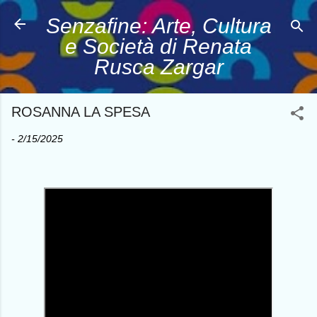
Passa ai contenuti principali
Senzafine: Arte, Cultura
e Società di Renata
Rusca Zargar
ROSANNA LA SPESA
-
2/15/2025