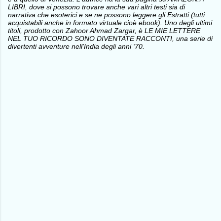
LIBRI, dove si possono trovare anche vari altri testi sia di
narrativa che esoterici e se ne possono leggere gli Estratti (tutti
acquistabili anche in formato virtuale cioè ebook). Uno degli ultimi
titoli, prodotto con Zahoor Ahmad Zargar, è LE MIE LETTERE
NEL TUO RICORDO SONO DIVENTATE RACCONTI, una serie di
divertenti avventure nell’India degli anni ‘70.
C
o
m
m
e
n
t
i