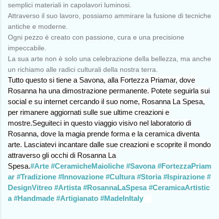
semplici materiali in capolavori luminosi.
Attraverso il suo lavoro, possiamo ammirare la fusione di tecniche
antiche e moderne.
Ogni pezzo è creato con passione, cura e una precisione
impeccabile.
La sua arte non è solo una celebrazione della bellezza, ma anche
un richiamo alle radici culturali della nostra terra.
Tutto questo si tiene a Savona, alla Fortezza Priamar, dove
Rosanna ha una dimostrazione permanente. Potete seguirla sui
social e su internet cercando il suo nome, Rosanna La Spesa,
per rimanere aggiornati sulle sue ultime creazioni e
mostre.Seguiteci in questo viaggio visivo nel laboratorio di
Rosanna, dove la magia prende forma e la ceramica diventa
arte. Lasciatevi incantare dalle sue creazioni e scoprite il mondo
attraverso gli occhi di Rosanna La
Spesa.
#Arte
#CeramicheMaioliche
#Savona
#FortezzaPriam
ar
#Tradizione
#Innovazione
#Cultura
#Storia
#Ispirazione
#
DesignVitreo
#Artista
#RosannaLaSpesa
#CeramicaArtistic
a
#Handmade
#Artigianato
#MadeInItaly