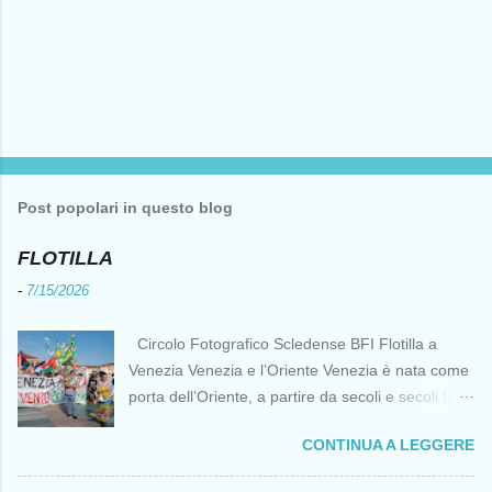
Post popolari in questo blog
FLOTILLA
-
7/15/2026
Circolo Fotografico Scledense BFI Flotilla a
Venezia Venezia e l’Oriente Venezia è nata come
porta dell’Oriente, a partire da secoli e secoli fa ai
tempi delle Crociate dove le capacità nautiche e
CONTINUA A LEGGERE
di cantierizzazione veneziane divennero preziose
per tutti i crociati diretti a Gerusalemme. Proprio