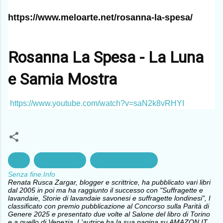
https://www.meloarte.net/rosanna-la-spesa/
Rosanna La Spesa - La Luna
e Samia Mostra
https://www.youtube.com/watch?v=saN2k8vRHYI
Arte
Arte Moderna
creazioni artistiche
Senza fine.Info
Renata Rusca Zargar, blogger e scrittrice, ha pubblicato vari libri
dal 2005 in poi ma ha raggiunto il successo con "Suffragette e
lavandaie, Storie di lavandaie savonesi e suffragette londinesi", I
classificato con premio pubblicazione al Concorso sulla Parità di
Genere 2025 e presentato due volte al Salone del libro di Torino
e a quello di Venezia. L'autrice ha la sua pagina su AMAZON.IT