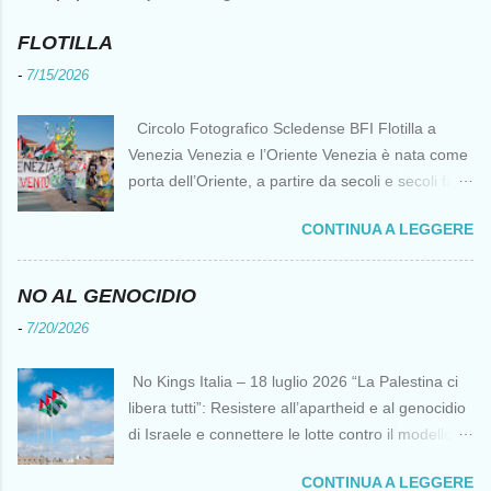
FLOTILLA
-
7/15/2026
Circolo Fotografico Scledense BFI Flotilla a
Venezia Venezia e l’Oriente Venezia è nata come
porta dell’Oriente, a partire da secoli e secoli fa ai
tempi delle Crociate dove le capacità nautiche e
CONTINUA A LEGGERE
di cantierizzazione veneziane divennero preziose
per tutti i crociati diretti a Gerusalemme. Proprio
le crociate fornirono ai veneziani l’occasione per
NO AL GENOCIDIO
ottenere vantaggi strategici fondamentali e alla
-
7/20/2026
lunga portarono alla conquista di Costantinopoli,
erano i tempi della quarta crociata nei primi anni
No Kings Italia – 18 luglio 2026 “La Palestina ci
del Duecento. Dal XIII al XV secolo Venezia
libera tutti”: Resistere all’apartheid e al genocidio
continuò ad avere un ruolo fondamentale nei
di Israele e connettere le lotte contro il modello
rapporti tra l’Europa e l’Oriente, ruolo che si
del “diritto del più forte” Omar Barghouti*
incrinò con la scoperta delle Indie Occidentali da
CONTINUA A LEGGERE
Bandiere palestinesi presso il Mausoleo di Yasser