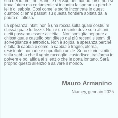
sud del futuro’, nel Sahel e nel Sud del mondo forse non si
trova futuro ma certamente si incontra la speranza perchè
lei
è di sabbia. Così come le storie incontrate in questi
quattordici anni passati su questa frontiera abitata dalla
paura e l’attesa.
La speranza infatti non è una roccia sulla quale costruire
chissà quale fortezze. Non è un recinto dove solo alcuni
eletti possano essere accettati. Non somiglia neppure a
chissà quale castello ben difeso dai più recenti sistemi di
sorveglianza elettronica. Non è solida la speranza perché
è fatta di sabbia e come la sabbia è fragile, eterna,
resistente, nomade e soprattutto umile. Sono storie scritte
sulla sabbia che il vento raccoglie, custodisce, trasforma in
polvere e poi affida al silenzio che le porta lontano. Sarà
proprio questo silenzio a salvare il mondo.
Mauro Armanino
Niamey, gennaio 2025