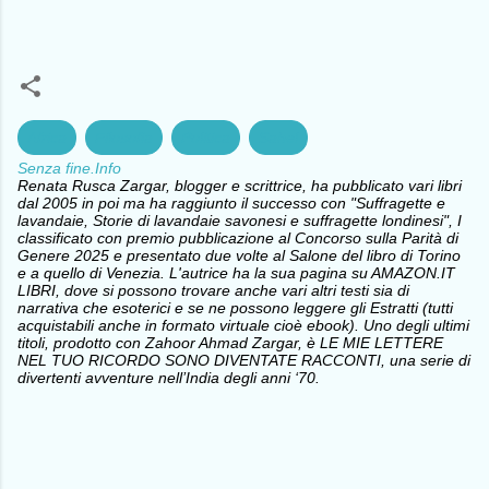
Africa
Filosofia
Politica
Sahel
Senza fine.Info
Renata Rusca Zargar, blogger e scrittrice, ha pubblicato vari libri
dal 2005 in poi ma ha raggiunto il successo con "Suffragette e
lavandaie, Storie di lavandaie savonesi e suffragette londinesi", I
classificato con premio pubblicazione al Concorso sulla Parità di
Genere 2025 e presentato due volte al Salone del libro di Torino
e a quello di Venezia. L'autrice ha la sua pagina su AMAZON.IT
LIBRI, dove si possono trovare anche vari altri testi sia di
narrativa che esoterici e se ne possono leggere gli Estratti (tutti
acquistabili anche in formato virtuale cioè ebook). Uno degli ultimi
titoli, prodotto con Zahoor Ahmad Zargar, è LE MIE LETTERE
NEL TUO RICORDO SONO DIVENTATE RACCONTI, una serie di
divertenti avventure nell’India degli anni ‘70.
C
o
m