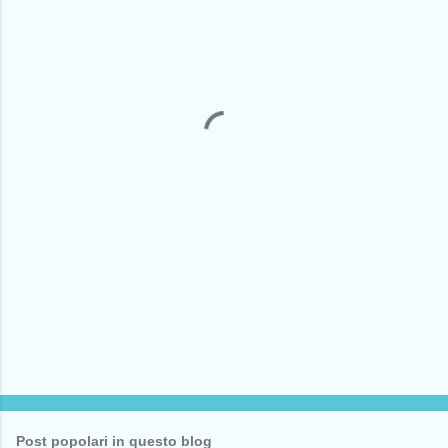
m
e
n
t
i
Post popolari in questo blog