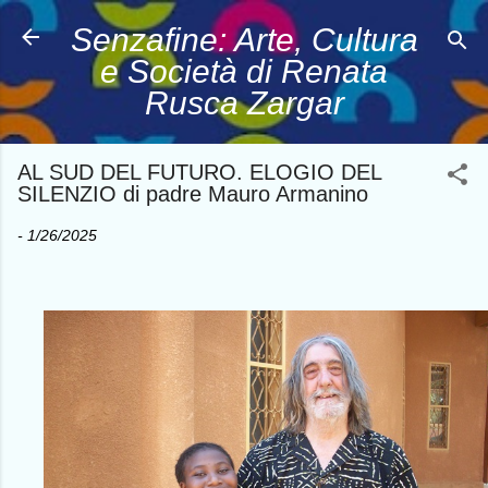
Passa ai contenuti principali
Senzafine: Arte, Cultura
e Società di Renata
Rusca Zargar
AL SUD DEL FUTURO. ELOGIO DEL
SILENZIO di padre Mauro Armanino
-
1/26/2025