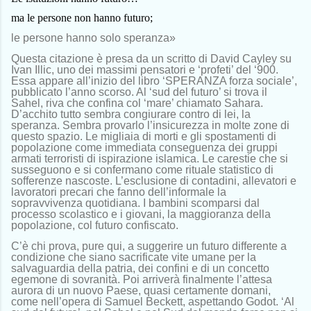
ma le persone non hanno futuro;
le persone hanno solo speranza»
Questa citazione è presa da un scritto di David Cayley su
Ivan Illic, uno dei massimi pensatori e ‘profeti’ del ‘900.
Essa appare all’inizio del libro ‘SPERANZA forza sociale’,
pubblicato l’anno scorso. Al ‘sud del futuro’ si trova il
Sahel, riva che confina col ‘mare’ chiamato Sahara.
D’acchito tutto sembra congiurare contro di lei, la
speranza. Sembra provarlo l’insicurezza in molte zone di
questo spazio. Le migliaia di morti e gli spostamenti di
popolazione come immediata conseguenza dei gruppi
armati terroristi di ispirazione islamica. Le carestie che si
susseguono e si confermano come rituale statistico di
sofferenze nascoste. L’esclusione di contadini, allevatori e
lavoratori precari che fanno dell’informale la
sopravvivenza quotidiana. I bambini scomparsi dal
processo scolastico e i giovani, la maggioranza della
popolazione, col futuro confiscato.
C’è chi prova, pure qui, a suggerire un futuro differente a
condizione che siano sacrificate vite umane per la
salvaguardia della patria, dei confini e di un concetto
egemone di sovranità. Poi arriverà finalmente l’attesa
aurora di un nuovo Paese, quasi certamente domani,
come nell’opera di Samuel Beckett, aspettando Godot. ‘Al