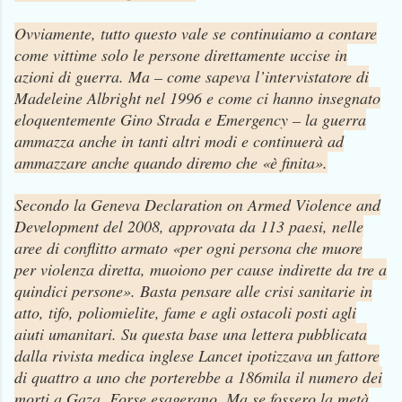
Ovviamente, tutto questo vale se continuiamo a contare
come vittime solo le persone direttamente uccise in
azioni di guerra. Ma – come sapeva l’intervistatore di
Madeleine Albright nel 1996 e come ci hanno insegnato
eloquentemente Gino Strada e Emergency – la guerra
ammazza anche in tanti altri modi e continuerà ad
ammazzare anche quando diremo che «è finita».
Secondo la Geneva Declaration on Armed Violence and
Development del 2008, approvata da 113 paesi, nelle
aree di conflitto armato «per ogni persona che muore
per violenza diretta, muoiono per cause indirette da tre a
quindici persone». Basta pensare alle crisi sanitarie in
atto, tifo, poliomielite, fame e agli ostacoli posti agli
aiuti umanitari. Su questa base una lettera pubblicata
dalla rivista medica inglese Lancet ipotizzava un fattore
di quattro a uno che porterebbe a 186mila il numero dei
morti a Gaza. Forse esagerano. Ma se fossero la metà