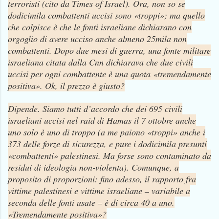
terroristi (cito da Times of Israel). Ora, non so se
dodicimila combattenti uccisi sono «troppi»; ma quello
che colpisce è che le fonti israeliane dichiarano con
orgoglio di avere ucciso anche almeno 25mila non
combattenti. Dopo due mesi di guerra, una fonte militare
israeliana citata dalla Cnn dichiarava che due civili
uccisi per ogni combattente è una quota «tremendamente
positiva». Ok, il prezzo è giusto?
Dipende. Siamo tutti d’accordo che dei 695 civili
israeliani uccisi nel raid di Hamas il 7 ottobre anche
uno solo è uno di troppo (a me paiono «troppi» anche i
373 delle forze di sicurezza, e pure i dodicimila presunti
«combattenti» palestinesi. Ma forse sono contaminato da
residui di ideologia non-violenta). Comunque, a
proposito di proporzioni: fino adesso, il rapporto fra
vittime palestinesi e vittime israeliane – variabile a
seconda delle fonti usate – è di circa 40 a uno.
«Tremendamente positiva»?