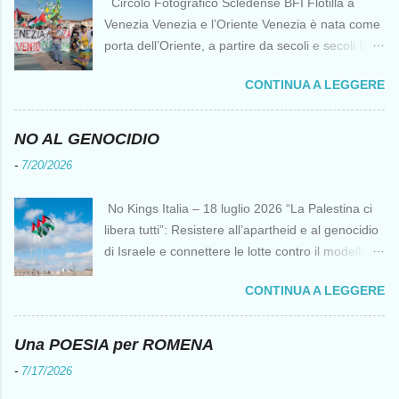
Circolo Fotografico Scledense BFI Flotilla a
Venezia Venezia e l’Oriente Venezia è nata come
porta dell’Oriente, a partire da secoli e secoli fa ai
tempi delle Crociate dove le capacità nautiche e
CONTINUA A LEGGERE
di cantierizzazione veneziane divennero preziose
per tutti i crociati diretti a Gerusalemme. Proprio
le crociate fornirono ai veneziani l’occasione per
NO AL GENOCIDIO
ottenere vantaggi strategici fondamentali e alla
-
7/20/2026
lunga portarono alla conquista di Costantinopoli,
erano i tempi della quarta crociata nei primi anni
No Kings Italia – 18 luglio 2026 “La Palestina ci
del Duecento. Dal XIII al XV secolo Venezia
libera tutti”: Resistere all’apartheid e al genocidio
continuò ad avere un ruolo fondamentale nei
di Israele e connettere le lotte contro il modello
rapporti tra l’Europa e l’Oriente, ruolo che si
del “diritto del più forte” Omar Barghouti*
incrinò con la scoperta delle Indie Occidentali da
CONTINUA A LEGGERE
Bandiere palestinesi presso il Mausoleo di Yasser
parte, ironia della sorte, di un genovese originario
Arafat alla Muqata'a La “totale impunità ” di
di quella Repubblica Marinara che fu una delle
Israele ha dato inizio a un’“era del diritto del più
Una POESIA per ROMENA
nemiche più battagliere di Venezia. FLOTILLA Un
forte ” senza precedenti da decenni,
flottiglia di 39 piccoli natanti è partita da
-
7/17/2026
rappresentando una minaccia per l’umanità, non
Barcellona il 12 aprile per una missione non