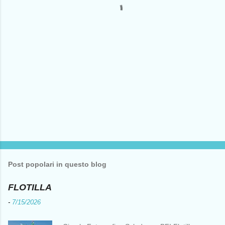
i
Post popolari in questo blog
FLOTILLA
-
7/15/2026