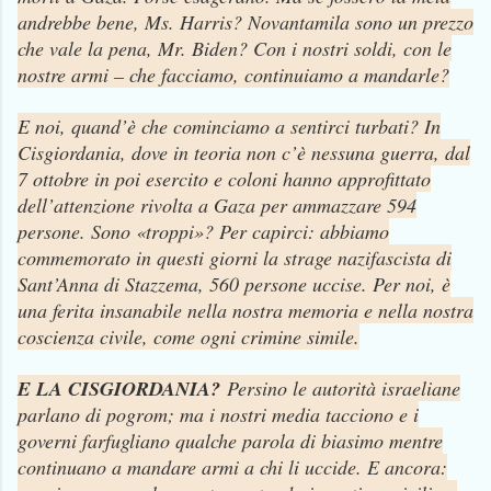
andrebbe bene, Ms. Harris? Novantamila sono un prezzo
che vale la pena, Mr. Biden? Con i nostri soldi, con le
nostre armi – che facciamo, continuiamo a mandarle?
E noi, quand’è che cominciamo a sentirci turbati? In
Cisgiordania, dove in teoria non c’è nessuna guerra, dal
7 ottobre in poi esercito e coloni hanno approfittato
dell’attenzione rivolta a Gaza per ammazzare 594
persone. Sono «troppi»? Per capirci: abbiamo
commemorato in questi giorni la strage nazifascista di
Sant’Anna di Stazzema, 560 persone uccise. Per noi, è
una ferita insanabile nella nostra memoria e nella nostra
coscienza civile, come ogni crimine simile.
E LA CISGIORDANIA?
Persino le autorità israeliane
parlano di pogrom; ma i nostri media tacciono e i
governi farfugliano qualche parola di biasimo mentre
continuano a mandare armi a chi li uccide. E ancora: