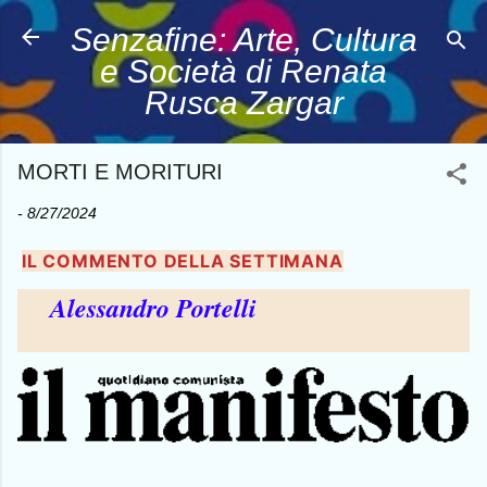
Passa ai contenuti principali
Senzafine: Arte, Cultura
e Società di Renata
Rusca Zargar
MORTI E MORITURI
-
8/27/2024
IL COMMENTO DELLA SETTIMANA
Alessandro Portelli