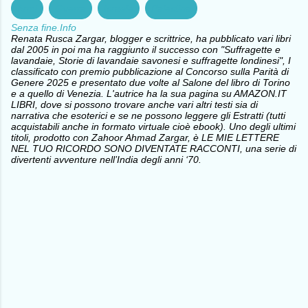
Armi
Guerra
Israele
Palestina
Senza fine.Info
Renata Rusca Zargar, blogger e scrittrice, ha pubblicato vari libri
dal 2005 in poi ma ha raggiunto il successo con "Suffragette e
lavandaie, Storie di lavandaie savonesi e suffragette londinesi", I
classificato con premio pubblicazione al Concorso sulla Parità di
Genere 2025 e presentato due volte al Salone del libro di Torino
e a quello di Venezia. L'autrice ha la sua pagina su AMAZON.IT
LIBRI, dove si possono trovare anche vari altri testi sia di
narrativa che esoterici e se ne possono leggere gli Estratti (tutti
acquistabili anche in formato virtuale cioè ebook). Uno degli ultimi
titoli, prodotto con Zahoor Ahmad Zargar, è LE MIE LETTERE
NEL TUO RICORDO SONO DIVENTATE RACCONTI, una serie di
divertenti avventure nell’India degli anni ‘70.
C
o
m
m
e
n
t