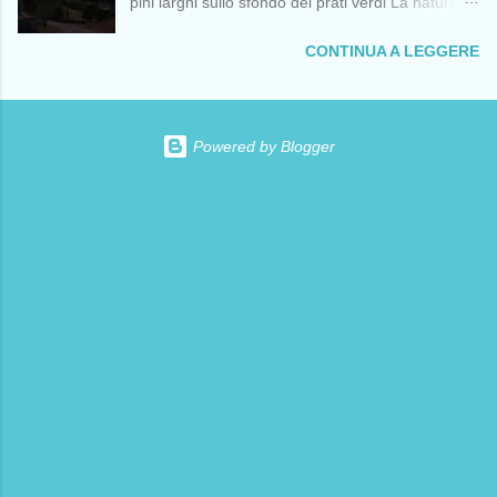
pini larghi sullo sfondo dei prati verdi La natura
mondo trasmesso in diretta streaming e sta
riposa serena ed è già giorno Tutto silenzio
perpetrando violenze genocidarie in Cisgiordania
CONTINUA A LEGGERE
intorno Solo un rumore lontano mentre ansima e
e in Libano, minando gravemente il diritto
dibatte il cuore malato dell'uomo che non
internazionale. Ciò ha incoraggiato le recenti
conosce pace Renata Rusca Zargar VEDI
guerre o minacce di aggressione da parte degli
ANCHE:
Stati Uniti contro i popoli di Venezuela, Iran,
Powered by Blogger
https://www.senzafine.info/2026/07/romena.html
Cuba, Canada, Groenlandia, Oman , tra gli altri,
che non hanno precedenti nell’eliminare ogni
parvenza di “diritti umani” e “democrazia”. C...