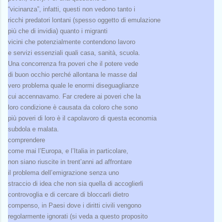
“vicinanza”, infatti, questi non vedono tanto i
ricchi predatori lontani (spesso oggetto di emulazione
più che di invidia) quanto i migranti
vicini che potenzialmente contendono lavoro
e servizi essenziali quali casa, sanità, scuola.
Una concorrenza fra poveri che il potere vede
di buon occhio perché allontana le masse dal
vero problema quale le enormi diseguaglianze
cui accennavamo. Far credere ai poveri che la
loro condizione è causata da coloro che sono
più poveri di loro è il capolavoro di questa economia
subdola e malata.
comprendere
come mai l’Europa, e l’Italia in particolare,
non siano riuscite in trent’anni ad affrontare
il problema dell’emigrazione senza uno
straccio di idea che non sia quella di accoglierli
controvoglia e di cercare di bloccarli dietro
compenso, in Paesi dove i diritti civili vengono
regolarmente ignorati (si veda a questo proposito