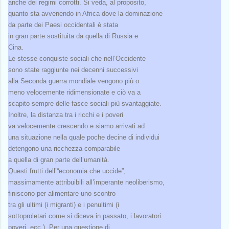
anche dei regimi corrotti. Si veda, al proposito,
quanto sta avvenendo in Africa dove la dominazione
da parte dei Paesi occidentali è stata
in gran parte sostituita da quella di Russia e
Cina.
Le stesse conquiste sociali che nell’Occidente
sono state raggiunte nei decenni successivi
alla Seconda guerra mondiale vengono più o
meno velocemente ridimensionate e ciò va a
scapito sempre delle fasce sociali più svantaggiate.
Inoltre, la distanza tra i ricchi e i poveri
va velocemente crescendo e siamo arrivati ad
una situazione nella quale poche decine di individui
detengono una ricchezza comparabile
a quella di gran parte dell’umanità.
Questi frutti dell’“economia che uccide”,
massimamente attribuibili all’imperante neoliberismo,
finiscono per alimentare uno scontro
tra gli ultimi (i migranti) e i penultimi (i
sottoproletari come si diceva in passato, i lavoratori
poveri, ecc.). Per una questione di