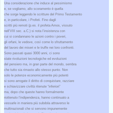
Una considerazione che induce al pessimismo
e, se vogliamo, allo scoramento è quella
che sorge leggendo le scritture del Primo Testamento
e, in particolare, i Profeti. Fino dagli
scritti più remoti (p.es. il profeta Amos, vissuto
nell’VIII sec. a.C.) si nota l’insistenza con
cui si condannano le azioni contro i poveri,
gli orfani, le vedove, così come lo sfruttamento
del lavoro dei miseri e le truffe nei loro confronti.
Sono passati quasi 3000 anni, ci sono
state rivoluzioni tecnologiche ed evoluzioni
del pensiero ma, in gran parte del mondo, sembra
che tutto sia rimasto allo stesso punto. Non
solo le potenze economicamente più potenti
si sono arrogate il diritto di conquistare, razziare
e schiavizzare civiltà ritenute “inferiori”
ma, dopo che queste hanno formalmente
riottenuto l’indipendenza, hanno continuato a
vessarle in maniera più subdola attraverso le
multinazionali che si servono impunemente