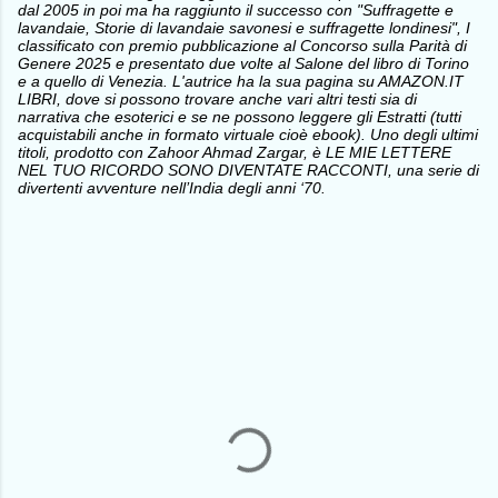
dal 2005 in poi ma ha raggiunto il successo con "Suffragette e
lavandaie, Storie di lavandaie savonesi e suffragette londinesi", I
classificato con premio pubblicazione al Concorso sulla Parità di
Genere 2025 e presentato due volte al Salone del libro di Torino
e a quello di Venezia. L'autrice ha la sua pagina su AMAZON.IT
LIBRI, dove si possono trovare anche vari altri testi sia di
narrativa che esoterici e se ne possono leggere gli Estratti (tutti
acquistabili anche in formato virtuale cioè ebook). Uno degli ultimi
titoli, prodotto con Zahoor Ahmad Zargar, è LE MIE LETTERE
NEL TUO RICORDO SONO DIVENTATE RACCONTI, una serie di
divertenti avventure nell’India degli anni ‘70.
C
o
m
m
e
n
t
i