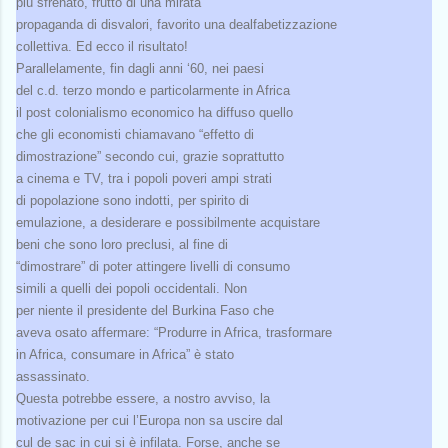
più sfrenato, frutto di una mirata
propaganda di disvalori, favorito una dealfabetizzazione
collettiva. Ed ecco il risultato!
Parallelamente, fin dagli anni ‘60, nei paesi
del c.d. terzo mondo e particolarmente in Africa
il post colonialismo economico ha diffuso quello
che gli economisti chiamavano “effetto di
dimostrazione” secondo cui, grazie soprattutto
a cinema e TV, tra i popoli poveri ampi strati
di popolazione sono indotti, per spirito di
emulazione, a desiderare e possibilmente acquistare
beni che sono loro preclusi, al fine di
“dimostrare” di poter attingere livelli di consumo
simili a quelli dei popoli occidentali. Non
per niente il presidente del Burkina Faso che
aveva osato affermare: “Produrre in Africa, trasformare
in Africa, consumare in Africa” è stato
assassinato.
Questa potrebbe essere, a nostro avviso, la
motivazione per cui l’Europa non sa uscire dal
cul de sac in cui si è infilata. Forse, anche se