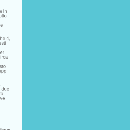
a in
otto
 e
che 4,
esti
i
ger
irca
sto
uppi
.
o due
to
ove