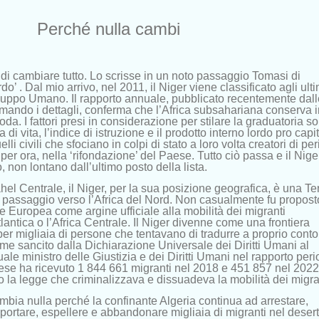
Perché nulla cambi
 di cambiare tutto. Lo scrisse in un noto passaggio Tomasi di
’ . Dal mio arrivo, nel 2011, il Niger viene classificato agli ulti
viluppo Umano. Il rapporto annuale, pubblicato recentemente dall
mando i dettagli, conferma che l’Africa subsahariana conserva i
coda. I fattori presi in considerazione per stilare la graduatoria s
a di vita, l’indice di istruzione e il prodotto interno lordo pro capit
lli civili che sfociano in colpi di stato a loro volta creatori di per
per ora, nella ‘rifondazione’ del Paese. Tutto ciò passa e il Nige
, non lontano dall’ultimo posto della lista.
el Centrale, il Niger, per la sua posizione geografica, è una Ter
 passaggio verso l’Africa del Nord. Non casualmente fu propost
e Europea come argine ufficiale alla mobilità dei migranti
lantica o l’Africa Centrale. Il Niger divenne come una frontiera
 per migliaia di persone che tentavano di tradurre a proprio conto 
come sancito dalla Dichiarazione Universale dei Diritti Umani al
le ministro delle Giustizia e dei Diritti Umani nel rapporto peri
aese ha ricevuto 1 844 661 migranti nel 2018 e 451 857 nel 2022
o la legge che criminalizzava e dissuadeva la mobilità dei migra
mbia nulla perché la confinante Algeria continua ad arrestare,
 deportare, espellere e abbandonare migliaia di migranti nel deser