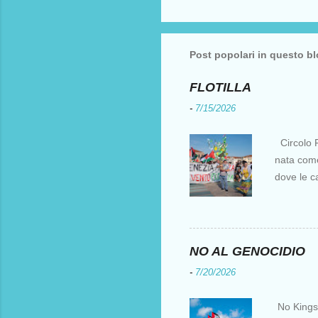
Post popolari in questo b
FLOTILLA
-
7/15/2026
Circolo F
nata come 
dove le c
i crociati
per otten
Costantin
al XV sec
NO AL GENOCIDIO
l’Europa e
-
7/20/2026
parte, ir
fu una de
No Kings I
natanti è 