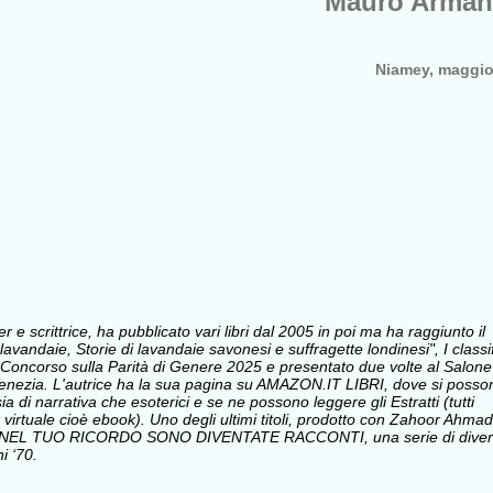
Mauro Arman
Niamey, maggio
e scrittrice, ha pubblicato vari libri dal 2005 in poi ma ha raggiunto il
avandaie, Storie di lavandaie savonesi e suffragette londinesi", I classi
Concorso sulla Parità di Genere 2025 e presentato due volte al Salone
i Venezia. L'autrice ha la sua pagina su AMAZON.IT LIBRI, dove si posso
sia di narrativa che esoterici e se ne possono leggere gli Estratti (tutti
 virtuale cioè ebook). Uno degli ultimi titoli, prodotto con Zahoor Ahmad
 NEL TUO RICORDO SONO DIVENTATE RACCONTI, una serie di divert
i ‘70.