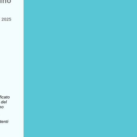
ino
 2025
ficato
 del
no
enti