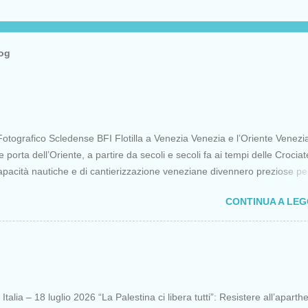
log
otografico Scledense BFI Flotilla a Venezia Venezia e l’Oriente Venezi
porta dell’Oriente, a partire da secoli e secoli fa ai tempi delle Crociat
apacità nautiche e di cantierizzazione veneziane divennero preziose per 
 diretti a Gerusalemme. Proprio le crociate fornirono ai veneziani l’occa
CONTINUA A LE
ere vantaggi strategici fondamentali e alla lunga portarono alla conquist
opoli, erano i tempi della quarta crociata nei primi anni del Duecento. Da
olo Venezia continuò ad avere un ruolo fondamentale nei rapporti tra
 l’Oriente, ruolo che si incrinò con la scoperta delle Indie Occidentali d
onia della sorte, di un genovese originario di quella Repubblica Marinar
lle nemiche più battagliere di Venezia. FLOTILLA Un flottiglia di 39 picco
talia – 18 luglio 2026 “La Palestina ci libera tutti”: Resistere all’aparth
partita da Barcellona il 12 aprile per una missione non violenta che ha t