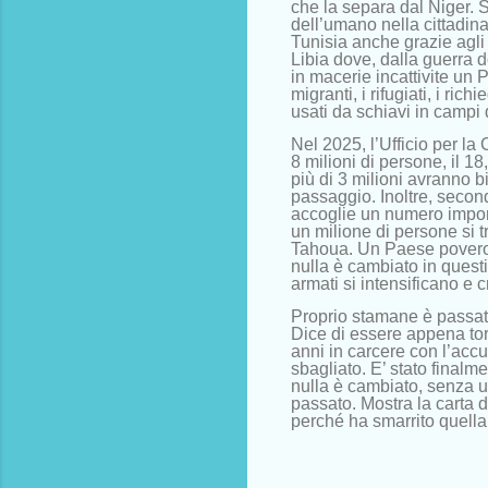
che la separa dal Niger. S
dell’umano nella cittadin
Tunisia anche grazie agli 
Libia dove, dalla guerra 
in macerie incattivite un 
migranti, i rifugiati, i ric
usati da schiavi in campi
Nel 2025, l’Ufficio per la
8 milioni di persone, il 1
più di 3 milioni avranno 
passaggio. Inoltre, second
accoglie un numero importa
un milione di persone si tr
Tahoua. Un Paese povero c
nulla è cambiato in quest
armati si intensificano e c
Proprio stamane è passato
Dice di essere appena tor
anni in carcere con l’acc
sbagliato. E’ stato finalm
nulla è cambiato, senza un
passato. Mostra la carta d
perché ha smarrito quella