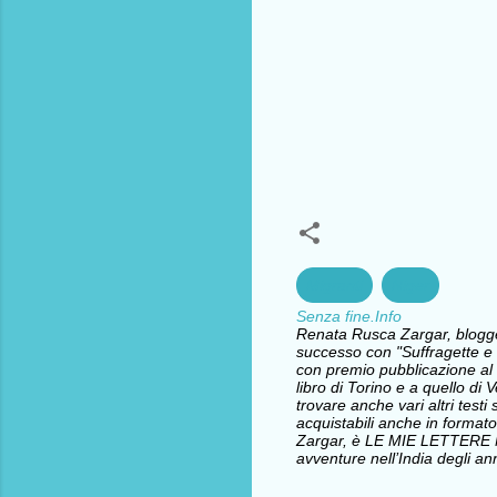
Migranti
Niger
Senza fine.Info
Renata Rusca Zargar, blogger 
successo con "Suffragette e l
con premio pubblicazione al 
libro di Torino e a quello d
trovare anche vari altri testi 
acquistabili anche in formato
Zargar, è LE MIE LETTERE
avventure nell’India degli ann