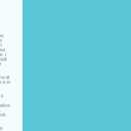
mi
e
n
ono
e. I
iodi
r
ra di
o e in
il
odico
.
nti.
to