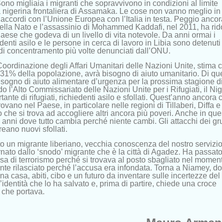
ono migliaia i migranti che sopravvivono in condizioni al limite
a nigerina frontaliera di Assamaka. Le cose non vanno meglio in
accordi con l’Unione Europea con l’Italia in testa. Peggio ancor
della Nato e l’assassinio di Mohammed Kaddafi, nel 2011, ha rid
Paese che godeva di un livello di vita notevole. Da anni ormai i
hiedenti asilo e le persone in cerca di lavoro in Libia sono detenuti
 di concentramento più volte denunciati dall’ONU.
 Coordinazione degli Affari Umanitari delle Nazioni Unite, stima 
8,31% della popolazione, avrà bisogno di aiuto umanitario. Di qu
bisogno di aiuto alimentare d’urgenza per la prossima stagione d
o l’Alto Commissariato delle Nazioni Unite per i Rifugiati, il Ni
nte di rifugiati, richiedenti asilo e sfollati. Quest’anno ancora c
ovano nel Paese, in particolare nelle regioni di Tillaberi, Diffa e
he si trova ad accogliere altri ancora più poveri. Anche in que
i anni dove tutto cambia perché niente cambi. Gli attacchi dei gr
reano nuovi sfollati.
 un migrante liberiano, vecchia conoscenza del nostro servizio
nato dallo ‘snodo’ migrante che è la città di Agadez. Ha passat
usa di terrorismo perché si trovava al posto sbagliato nel momen
ente rilasciato perché l’accusa era infondata. Torna a Niamey, d
a casa, abiti, cibo e un futuro da inventare sulle incertezze del
’identità che lo ha salvato e, prima di partire, chiede una croce
 che portava.