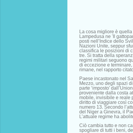
La cosa migliore è quella
Lampedusa ne 'Il gattopardo
posti nell’Indice dello S
Nazioni Unite, seppur sfu
classifica le posizioni di 
tre. Si tratta della speranz
regimi militari seguono que
di eccezione e terminare, 
rimane, nel rapporto citato
Paese incastonato nel Sah
Mezzo, uno degli spazi di
parte ‘imposto’ dall’Union
proveniente dalla costa at
mobile, invisibile e reale
diritto di viaggiare così 
numero 13. Secondo l’attua
del Niger a Ginevra, il P
L’attuale regime ha abolit
Ciò cambia tutto e non ca
spogliare di tutti i beni,