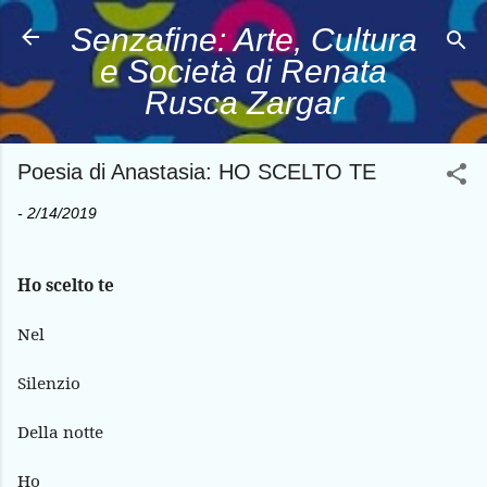
Passa ai contenuti principali
Senzafine: Arte, Cultura
e Società di Renata
Rusca Zargar
Poesia di Anastasia: HO SCELTO TE
-
2/14/2019
Ho scelto te
Nel
Silenzio
Della notte
Ho