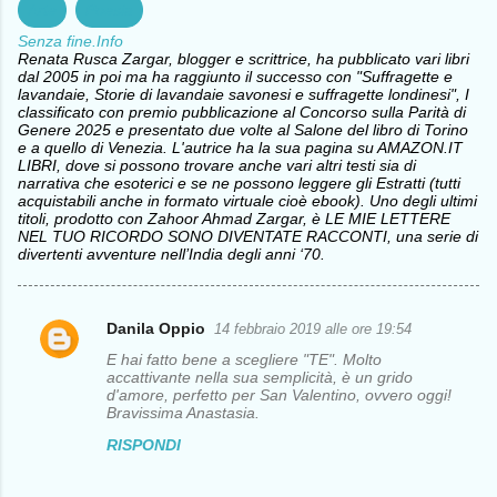
Arte
Poesia
Senza fine.Info
Renata Rusca Zargar, blogger e scrittrice, ha pubblicato vari libri
dal 2005 in poi ma ha raggiunto il successo con "Suffragette e
lavandaie, Storie di lavandaie savonesi e suffragette londinesi", I
classificato con premio pubblicazione al Concorso sulla Parità di
Genere 2025 e presentato due volte al Salone del libro di Torino
e a quello di Venezia. L'autrice ha la sua pagina su AMAZON.IT
LIBRI, dove si possono trovare anche vari altri testi sia di
narrativa che esoterici e se ne possono leggere gli Estratti (tutti
acquistabili anche in formato virtuale cioè ebook). Uno degli ultimi
titoli, prodotto con Zahoor Ahmad Zargar, è LE MIE LETTERE
NEL TUO RICORDO SONO DIVENTATE RACCONTI, una serie di
divertenti avventure nell’India degli anni ‘70.
Danila Oppio
14 febbraio 2019 alle ore 19:54
C
E hai fatto bene a scegliere "TE". Molto
o
accattivante nella sua semplicità, è un grido
d'amore, perfetto per San Valentino, ovvero oggi!
m
Bravissima Anastasia.
m
RISPONDI
e
n