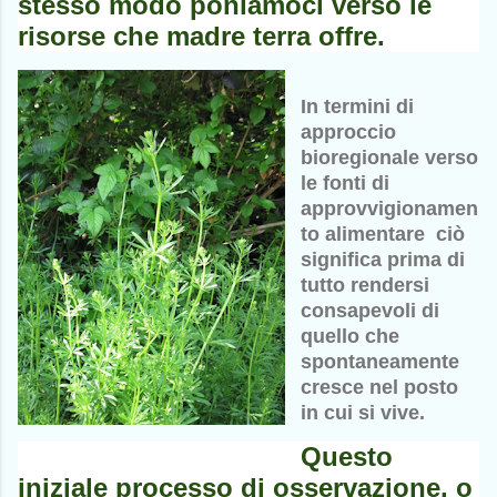
stesso modo poniamoci verso le
risorse che madre terra offre.
In termini di
approccio
bioregionale verso
le fonti di
approvvigionamen
to alimentare ciò
significa prima di
tutto rendersi
consapevoli di
quello che
spontaneamente
cresce nel posto
in cui si vive.
Questo
iniziale processo di osservazione, o