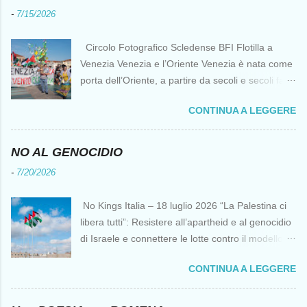
-
7/15/2026
Circolo Fotografico Scledense BFI Flotilla a
Venezia Venezia e l’Oriente Venezia è nata come
porta dell’Oriente, a partire da secoli e secoli fa ai
tempi delle Crociate dove le capacità nautiche e
CONTINUA A LEGGERE
di cantierizzazione veneziane divennero preziose
per tutti i crociati diretti a Gerusalemme. Proprio
le crociate fornirono ai veneziani l’occasione per
NO AL GENOCIDIO
ottenere vantaggi strategici fondamentali e alla
-
7/20/2026
lunga portarono alla conquista di Costantinopoli,
erano i tempi della quarta crociata nei primi anni
No Kings Italia – 18 luglio 2026 “La Palestina ci
del Duecento. Dal XIII al XV secolo Venezia
libera tutti”: Resistere all’apartheid e al genocidio
continuò ad avere un ruolo fondamentale nei
di Israele e connettere le lotte contro il modello
rapporti tra l’Europa e l’Oriente, ruolo che si
del “diritto del più forte” Omar Barghouti*
incrinò con la scoperta delle Indie Occidentali da
CONTINUA A LEGGERE
Bandiere palestinesi presso il Mausoleo di Yasser
parte, ironia della sorte, di un genovese originario
Arafat alla Muqata'a La “totale impunità ” di
di quella Repubblica Marinara che fu una delle
Israele ha dato inizio a un’“era del diritto del più