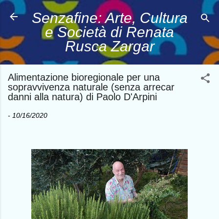
Passa ai contenuti principali
Senzafine: Arte, Cultura
e Società di Renata
Rusca Zargar
Alimentazione bioregionale per una
sopravvivenza naturale (senza arrecar
danni alla natura) di Paolo D'Arpini
-
10/16/2020