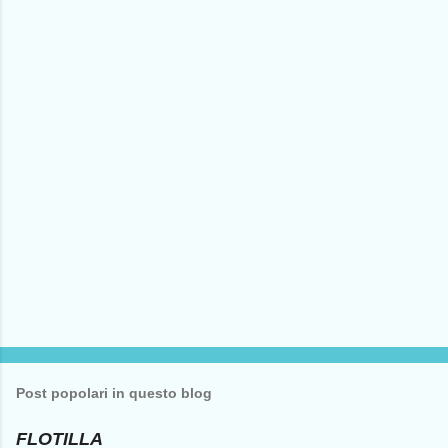
n
t
i
Post popolari in questo blog
FLOTILLA