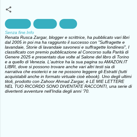
agricoltura
ambiente
Salute
Senza fine.Info
Renata Rusca Zargar, blogger e scrittrice, ha pubblicato vari libri
dal 2005 in poi ma ha raggiunto il successo con "Suffragette e
lavandaie, Storie di lavandaie savonesi e suffragette londinesi", I
classificato con premio pubblicazione al Concorso sulla Parità di
Genere 2025 e presentato due volte al Salone del libro di Torino
e a quello di Venezia. L'autrice ha la sua pagina su AMAZON.IT
LIBRI, dove si possono trovare anche vari altri testi sia di
narrativa che esoterici e se ne possono leggere gli Estratti (tutti
acquistabili anche in formato virtuale cioè ebook). Uno degli ultimi
titoli, prodotto con Zahoor Ahmad Zargar, è LE MIE LETTERE
NEL TUO RICORDO SONO DIVENTATE RACCONTI, una serie di
divertenti avventure nell’India degli anni ‘70.
C
o
m
m
e