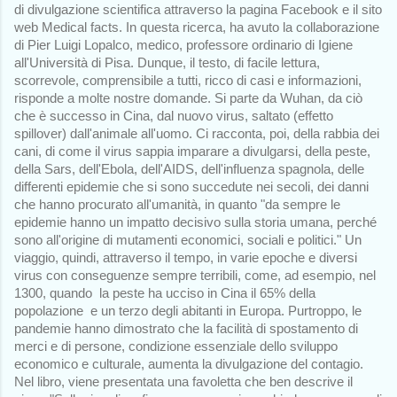
di divulgazione scientifica attraverso la pagina Facebook e il sito 
web Medical facts. In questa ricerca, ha avuto la collaborazione 
di Pier Luigi Lopalco, medico, professore ordinario di Igiene 
all'Università di Pisa. Dunque, il testo, di facile lettura, 
scorrevole, comprensibile a tutti, ricco di casi e informazioni, 
risponde a molte nostre domande. Si parte da Wuhan, da ciò 
che è successo in Cina, dal nuovo virus, saltato (effetto 
spillover) dall'animale all'uomo. Ci racconta, poi, della rabbia dei 
cani, di come il virus sappia imparare a divulgarsi, della peste, 
della Sars, dell'Ebola, dell'AIDS, dell'influenza spagnola, delle 
differenti epidemie che si sono succedute nei secoli, dei danni 
che hanno procurato all'umanità, in quanto "da sempre le 
epidemie hanno un impatto decisivo sulla storia umana, perché 
sono all'origine di mutamenti economici, sociali e politici." Un 
viaggio, quindi, attraverso il tempo, in varie epoche e diversi 
virus con conseguenze sempre terribili, come, ad esempio, nel 
1300, quando  la peste ha ucciso in Cina il 65% della 
popolazione  e un terzo degli abitanti in Europa. Purtroppo, le 
pandemie hanno dimostrato che la facilità di spostamento di 
merci e di persone, condizione essenziale dello sviluppo  
economico e culturale, aumenta la divulgazione del contagio. 
Nel libro, viene presentata una favoletta che ben descrive il 