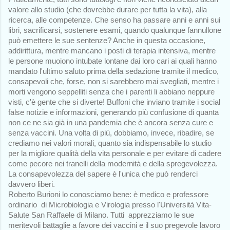
valore allo studio (che dovrebbe durare per tutta la vita), alla 
ricerca, alle competenze. Che senso ha passare anni e anni sui 
libri, sacrificarsi, sostenere esami, quando qualunque fannullone 
può emettere le sue sentenze? Anche in questa occasione, 
addirittura, mentre mancano i posti di terapia intensiva, mentre 
le persone muoiono intubate lontane dai loro cari ai quali hanno 
mandato l'ultimo saluto prima della sedazione tramite il medico, 
consapevoli che, forse, non si sarebbero mai svegliati, mentre i 
morti vengono seppelliti senza che i parenti li abbiano neppure 
visti, c'è gente che si diverte! Buffoni che inviano tramite i social 
false notizie e informazioni, generando più confusione di quanta 
non ce ne sia già in una pandemia che è ancora senza cure e 
senza vaccini. Una volta di più, dobbiamo, invece, ribadire, se 
crediamo nei valori morali, quanto sia indispensabile lo studio 
per la migliore qualità della vita personale e per evitare di cadere 
come pecore nei tranelli della modernità e della spregevolezza. 
La consapevolezza del sapere è l'unica che può renderci 
davvero liberi. 
Roberto Burioni lo conosciamo bene: è medico e professore 
ordinario  di Microbiologia e Virologia presso l'Università Vita-
Salute San Raffaele di Milano. Tutti  apprezziamo le sue 
meritevoli battaglie a favore dei vaccini e il suo pregevole lavoro 