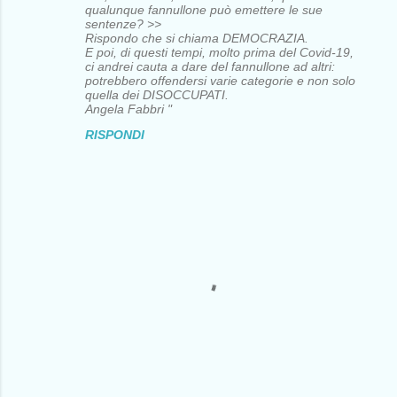
qualunque fannullone può emettere le sue
m
sentenze? >>
Rispondo che si chiama DEMOCRAZIA.
m
E poi, di questi tempi, molto prima del Covid-19,
e
ci andrei cauta a dare del fannullone ad altri:
potrebbero offendersi varie categorie e non solo
n
quella dei DISOCCUPATI.
Angela Fabbri "
t
RISPONDI
i