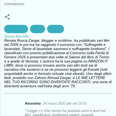
coronavirus. 
Educazione
Salute
Società
Senza fine.Info
Renata Rusca Zargar, blogger e scrittrice, ha pubblicato vari libri
dal 2005 in poi ma ha raggiunto il successo con "Suffragette e
lavandaie, Storie di lavandaie savonesi e suffragette londinesi", I
classificato con premio pubblicazione al Concorso sulla Parità di
Genere 2025 e presentato due volte al Salone del libro di Torino
e a quello di Venezia. L'autrice ha la sua pagina su AMAZON.IT
LIBRI, dove si possono trovare anche vari altri testi sia di
narrativa che esoterici e se ne possono leggere gli Estratti (tutti
acquistabili anche in formato virtuale cioè ebook). Uno degli ultimi
titoli, prodotto con Zahoor Ahmad Zargar, è LE MIE LETTERE
NEL TUO RICORDO SONO DIVENTATE RACCONTI, una serie di
divertenti avventure nell’India degli anni ‘70.
Anonimo
24 marzo 2020 alle ore 19:53
C
" Leggo << Che senso ha passare anni e anni sui
o
libri, sacrificarsi, sostenere esami, quando