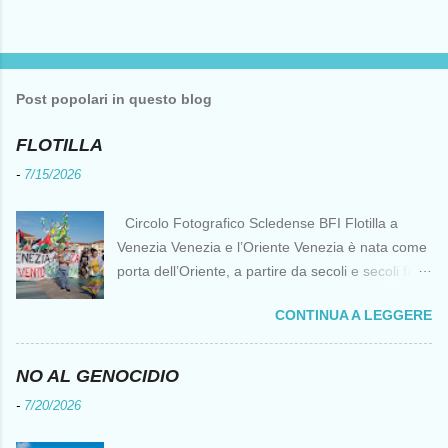
P
o
s
t
Post popolari in questo blog
a
u
n
FLOTILLA
c
o
-
7/15/2026
m
m
e
Circolo Fotografico Scledense BFI Flotilla a
n
Venezia Venezia e l’Oriente Venezia è nata come
t
o
porta dell’Oriente, a partire da secoli e secoli fa ai
tempi delle Crociate dove le capacità nautiche e
CONTINUA A LEGGERE
di cantierizzazione veneziane divennero preziose
per tutti i crociati diretti a Gerusalemme. Proprio
le crociate fornirono ai veneziani l’occasione per
NO AL GENOCIDIO
ottenere vantaggi strategici fondamentali e alla
-
7/20/2026
lunga portarono alla conquista di Costantinopoli,
erano i tempi della quarta crociata nei primi anni