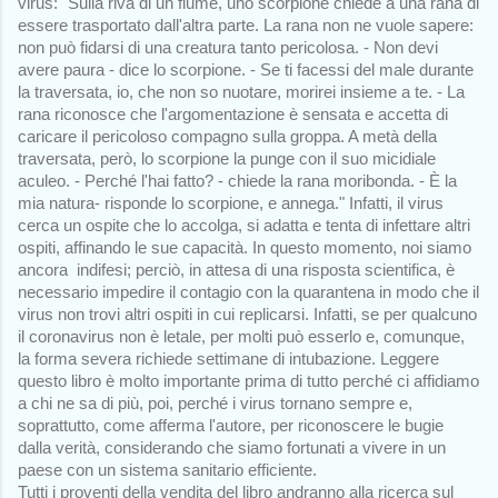
virus: "Sulla riva di un fiume, uno scorpione chiede a una rana di 
essere trasportato dall'altra parte. La rana non ne vuole sapere: 
non può fidarsi di una creatura tanto pericolosa. - Non devi 
avere paura - dice lo scorpione. - Se ti facessi del male durante 
la traversata, io, che non so nuotare, morirei insieme a te. - La 
rana riconosce che l'argomentazione è sensata e accetta di 
caricare il pericoloso compagno sulla groppa. A metà della 
traversata, però, lo scorpione la punge con il suo micidiale 
aculeo. - Perché l'hai fatto? - chiede la rana moribonda. - È la 
mia natura- risponde lo scorpione, e annega." Infatti, il virus 
cerca un ospite che lo accolga, si adatta e tenta di infettare altri 
ospiti, affinando le sue capacità. In questo momento, noi siamo 
ancora  indifesi; perciò, in attesa di una risposta scientifica, è 
necessario impedire il contagio con la quarantena in modo che il 
virus non trovi altri ospiti in cui replicarsi. Infatti, se per qualcuno 
il coronavirus non è letale, per molti può esserlo e, comunque, 
la forma severa richiede settimane di intubazione. Leggere 
questo libro è molto importante prima di tutto perché ci affidiamo 
a chi ne sa di più, poi, perché i virus tornano sempre e, 
soprattutto, come afferma l'autore, per riconoscere le bugie 
dalla verità, considerando che siamo fortunati a vivere in un 
paese con un sistema sanitario efficiente. 
Tutti i proventi della vendita del libro andranno alla ricerca sul 